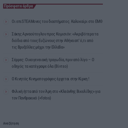
Πρόσφατα άρθρα
Οι επιSTEAMονες του διαστήματος. Καλοκαίρι στο ΕΜΘ
Σάκης Αρναούτογλου προς Κομισιόν: «Ακριβότερα τα
διόδια από τους Ευζώνους στην Αθήνα απ’ ό,τι από
τις Βρυξέλλες μέχρι την Ελλάδα»
Σέρρες: Οικογενειακή τραγωδία, πριν από λίγο – Ο
οδηγός τα κατέγραψε όλα (Βίντεο)
Ο Κινητός Κινηματογράφος έρχεται στην Κίρκη !
Φιλική ήττα από τον Άρη στο «Κλεάνθης Βικελίδης» για
τον Πανθρακικό (+fotos)
Αναζήτηση