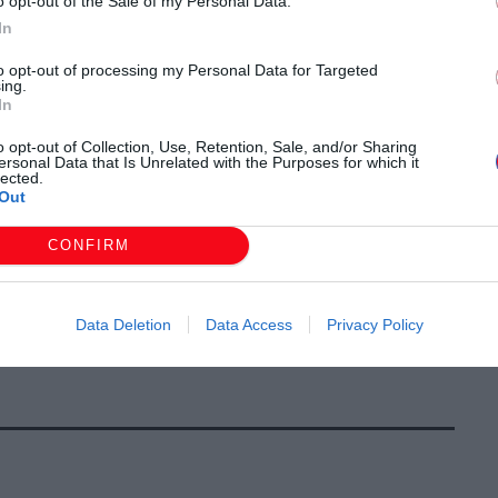
o opt-out of the Sale of my Personal Data.
ση της πολιτικής προστασίας της περιοχής.
In
ητήματα που αφορούν τη βελτίωση της πυροπροστασίας
to opt-out of processing my Personal Data for Targeted
υντονιστή για την προώθηση των παρακάτω αιτημάτων:
ing.
μακίου Φερών σε μόνιμο Πυροσβεστικό Κλιμάκιο,
In
τητα της περιοχής.
o opt-out of Collection, Use, Retention, Sale, and/or Sharing
ersonal Data that Is Unrelated with the Purposes for which it
Κίρκη
lected.
Out
υση των πυροφυλακίων, εξασφαλίζοντας καλύτερη
υρική περίοδο.
CONFIRM
ίας και αμοιβαίας δέσμευσης για την ενίσχυση της
κότερη διαχείριση των κινδύνων που σχετίζονται με
Data Deletion
Data Access
Privacy Policy