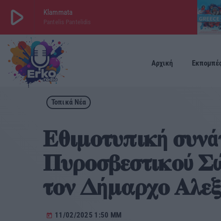
play_arrow
Klammata
Pantelis Pantelidis
play_arrow
ΕΡΚΟ
LIVE
Αρχική
Εκπομπέ
Τοπικά Νέα
𝚬𝛉𝛊𝛍𝛐𝛕𝛖𝛑𝛊𝛋ή 𝛔𝛖𝛎ά
𝚷𝛖𝛒𝛐𝛔𝛃𝛆𝛔𝛕𝛊𝛋𝛐ύ 
𝛕𝛐𝛎 𝚫ή𝛍𝛂𝛒𝛘𝛐 𝚨𝛌𝛆
11/02/2025 1:50 ΜΜ
today