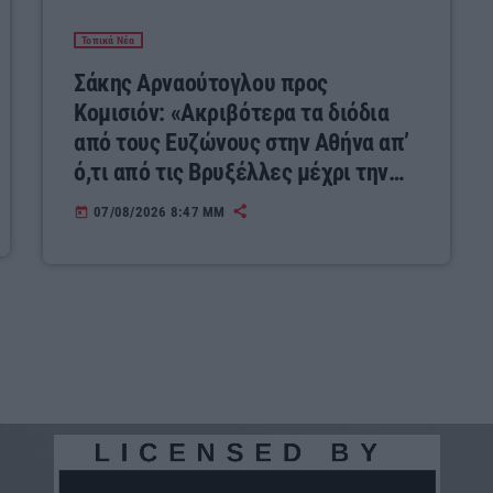
Τοπικά Νέα
Σάκης Αρναούτογλου προς
Κομισιόν: «Ακριβότερα τα διόδια
από τους Ευζώνους στην Αθήνα απ’
ό,τι από τις Βρυξέλλες μέχρι την
Ελλάδα»
07/08/2026 8:47 ΜΜ
today