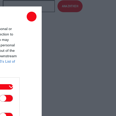
ΑΝΑΖΉΤΗΣΗ
sonal or
ection to
ou may
 personal
out of the
 downstream
B’s List of