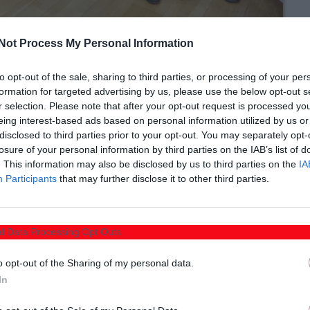
Not Process My Personal Information
to opt-out of the sale, sharing to third parties, or processing of your per
formation for targeted advertising by us, please use the below opt-out s
r selection. Please note that after your opt-out request is processed y
eing interest-based ads based on personal information utilized by us or
disclosed to third parties prior to your opt-out. You may separately opt-
losure of your personal information by third parties on the IAB’s list of
 Σώματος Ανατολικής Μακεδονίας και Θράκης,
. This information may also be disclosed by us to third parties on the
IA
 στο γραφείο του ο Δήμαρχος Αλεξανδρούπολης
Participants
that may further disclose it to other third parties.
ής των Πυροσβεστικών Υπηρεσιών Ανατολικής
l Data Processing Opt Outs
 και ο Διοικητής των Πυροσβεστικών Υπηρεσιών Νομού
o opt-out of the Sharing of my personal data.
 άριστη και διαρκώς ενισχυόμενη συνεργασία μεταξύ του
In
ούπολης, η οποία έχει συμβάλει ουσιαστικά στην