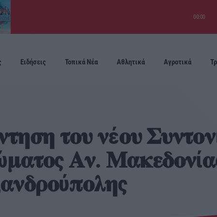
00:00
ς
Ειδήσεις
Τοπικά Νέα
Αθλητικά
Αγροτικά
Τρ
Προσεχείς
𝛕𝛈𝛔𝛈 𝛕𝛐𝛖 𝛎έ𝛐𝛖 𝚺𝛖𝛎𝛕𝛐𝛎
ώ𝛍𝛂𝛕𝛐ς 𝚨𝛎. 𝚳𝛂𝛋𝛆𝛅𝛐𝛎ί
𝛂𝛎𝛅𝛒𝛐ύ𝛑𝛐𝛌𝛈ς