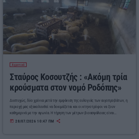
Αγροτικά
Σταύρος Κοσουτζής : «Ακόμη τρία
κρούσματα στον νομό Ροδόπης»
Δυστυχώς, δύο χρόνια μετά την εμφάνιση της ευλογιάς των αιγοπροβάτων, η
περιοχή μας εξακολουθεί να δοκιμάζεται και οι κτηνοτρόφοι να ζουν
καθημερινά με την αγωνία. Η τήρηση των μέτρων βιοασφάλειας είναι
απαραίτητη και κανείς δεν μπορεί να διαφωνήσει με αυτό. Όποιος αδιαφορεί
today
28/07/2026 10:47 ΠΜ
και θέτει σε κίνδυνο τα κοπάδια των υπολοίπων, πρέπει να ελέγχεται και να
υφίσταται τις προβλεπόμενες κυρώσεις. Όμως υπάρχει και η άλλη πλευρά.
Υπάρχουν κτηνοτρόφοι που επί μήνες […]