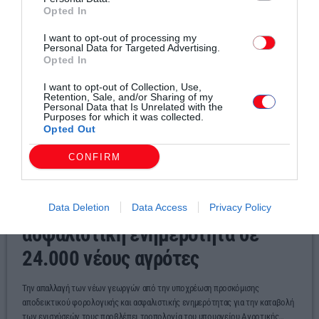
Opted In
I want to opt-out of processing my
Personal Data for Targeted Advertising.
Opted In
I want to opt-out of Collection, Use,
Retention, Sale, and/or Sharing of my
Personal Data that Is Unrelated with the
Purposes for which it was collected.
Opted Out
CONFIRM
Αγροτικά
Πληρωμές χωρίς φορολογική και
Data Deletion
Data Access
Privacy Policy
ασφαλιστική ενημερότητα σε
24.000 νέους αγρότες
Την απαλλαγή των νέων γεωργών από την υποχρέωση προσκόμισης
αποδεικτικού φορολογικής και ασφαλιστικής ενημερότητας για την καταβολή
των ενισχύσεών τους προβλέπει τροπολογία του υπουργείου Αγροτικής