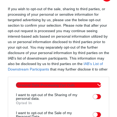
If you wish to opt-out of the sale, sharing to third parties, or
processing of your personal or sensitive information for
Αγροτικά
targeted advertising by us, please use the below opt-out
Γ’ Εθνική: Στο Ορφάνι με τον
section to confirm your selection. Please note that after your
opt-out request is processed you may continue seeing
ΜΑΟ ο ΑΟΞ, εντός έδρας οι
interest-based ads based on personal information utilized by
Καστανιές ΑΕ Θράκης και Νέο
us or personal information disclosed to third parties prior to
your opt-out. You may separately opt-out of the further
Σιδηροχώρι! Αναλυτικά όλο το
disclosure of your personal information by third parties on the
πρόγραμμα
IAB’s list of downstream participants. This information may
also be disclosed by us to third parties on the
IAB’s List of
Downstream Participants
that may further disclose it to other
Mε την κλήρωση της Γ’ Εθνικής σε 10 ομίλους , μετά από αυτές του κυπέλλου
third parties.
Ελλάδας και του κυπέλλου ερασιτεχνών ολοκληρώθηκαν οι κληρώσεις της
ΕΠΟ που έγιναν στην αίθουσα Aegean του ξενοδοχείου Athens Marriott. Ο
Personal Data Processing Opt Outs
μεγάλος Κριστόφ Βαζέχα έκανε την κλήρωση όπου στον μοναδικό όμιλο με 10
today
03/08/2026 12:47 ΜΜ
ομάδες των 1ο που αγωνίζονται οι 4 ομάδες της Θράκης, ξεχωρίζει στην
I want to opt-out of the Sharing of my
πρεμιέρα στις 26 Σεπτέμβρη το ματς του ΑΟΞ στο Ορφάνι με […]
personal data.
Opted In
I want to opt-out of the Sale of my
Personal Data.