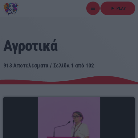
menu
play_arrow
PLAY
close
play_arrow
Αγροτικά
ΕΡΚΟ
913 Αποτελέσματα / Σελίδα 1 από 102
Αρχική
Εκπομπές
Ειδήσεις
Τοπικά Νέα
Αθλητικά