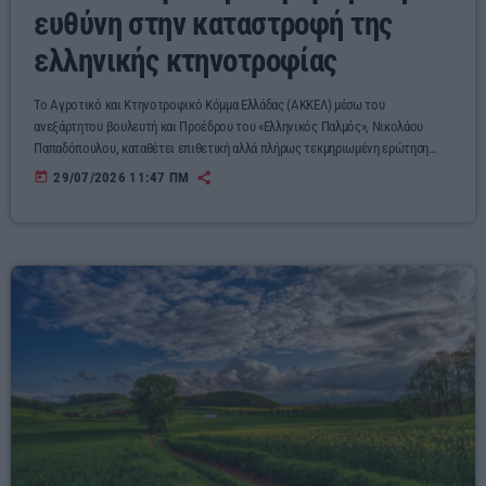
ευθύνη στην καταστροφή της
ελληνικής κτηνοτροφίας
Το Αγροτικό και Κτηνοτροφικό Κόμμα Ελλάδας (ΑΚΚΕΛ) μέσω του
ανεξάρτητου βουλευτή και Προέδρου του «Ελληνικός Παλμός», Νικολάου
Παπαδόπουλου, καταθέτει επιθετική αλλά πλήρως τεκμηριωμένη ερώτηση
προς τον Υπουργό Αγροτικής Ανάπτυξης και Τροφίμων Μαργαρίτη
today
29/07/2026 11:47 ΠΜ
Σχοινά, απαιτώντας άμεση λογοδοσία για τις αποφάσεις που οδήγησαν στη
μαζική εξόντωση του ελληνικού ζωικού κεφαλαίου και στην οικονομική
κατάρρευση χιλιάδων κτηνοτρόφων. Η αλήθεια δεν κρύβεται Η επιλογή της
Κυβέρνησης να μην εφαρμόσει πρόγραμμα εμβολιασμού κατά της ευλογιάς των
[…]