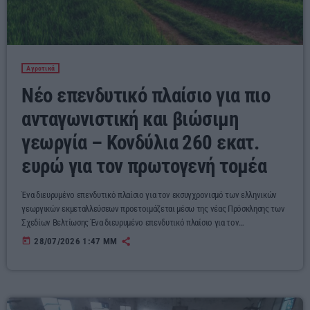
Αγροτικά
Νέο επενδυτικό πλαίσιο για πιο
ανταγωνιστική και βιώσιμη
γεωργία – Κονδύλια 260 εκατ.
ευρώ για τον πρωτογενή τομέα
Ένα διευρυμένο επενδυτικό πλαίσιο για τον εκσυγχρονισμό των ελληνικών
γεωργικών εκμεταλλεύσεων προετοιμάζεται μέσω της νέας Πρόσκλησης των
Σχεδίων Βελτίωσης Ένα διευρυμένο επενδυτικό πλαίσιο για τον
εκσυγχρονισμό των ελληνικών γεωργικών εκμεταλλεύσεων προετοιμάζεται
today
28/07/2026 1:47 ΜΜ
μέσω της νέας Πρόσκλησης των Σχεδίων Βελτίωσης, στο πλαίσιο του
Στρατηγικού Σχεδίου της Κοινής Αγροτικής Πολιτικής. Η νέα πρόσκληση με
συνολικό προϋπολογισμό 260 εκατ. ευρώ, φιλοδοξεί να αποτελέσει ένα από
τα βασικά χρηματοδοτικά εργαλεία για την ενίσχυση της ανταγωνιστικότητας,
[…]