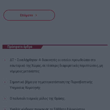
navigate_next
Επόμενο
Πρόσφατα άρθρα
ΔΤ – Συνελήφθησαν -4- διακινητές οι οποίοι προωθούσαν στο
εσωτερικό της Χώρας, σε τέσσερις διαφορετικές περιπτώσεις, μη
νόμιμους μετανάστες
Σημαντικό βήμα για τη μετεγκατάσταση της Πυροσβεστικής
Υπηρεσίας Κομοτηνής
Ο πολυπολιτισμικός ρόλος της Θράκης.
Υψηλός κίνδυνος πυρκαγιάς το Σάββατο 8 Αυγούστου