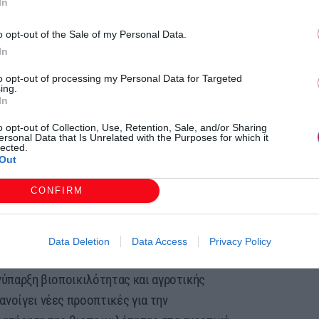
In
σει τη σημερινή κατάσταση της
o opt-out of the Sale of my Personal Data.
ς απειλές που αντιμετωπίζει και τη σχέση της με
In
ς κοινωνίες, αλλά και τις δυνατότητες που
ης βιοποικιλότητας στις αγροτικές περιοχές.
to opt-out of processing my Personal Data for Targeted
ing.
αρουσιάσει δύο έργα LIFE για το κιρκινέζι,
In
o opt-out of Collection, Use, Retention, Sale, and/or Sharing
 το Πανεπιστήμιο Θεσσαλίας και ένα που
ersonal Data that Is Unrelated with the Purposes for which it
lected.
ο δεύτερο έργο, στο οποίο συμμετέχουν η
Out
ι σε περιοχές Natura 2000 στη Β. Ελλάδα και
CONFIRM
υσμού του κιρκινεζιού (Falco naumanni),
ν, και στη διατήρηση των ενδιαιτημάτων του.
ικοσυστήματα απειλείται, όμως οι αγρότες και
Data Deletion
Data Access
Privacy Policy
διατήρησή της. Με στοχευμένα μέτρα και
νύπαρξη βιοποικιλότητας και αγροτικής
ανοίγει νέες προοπτικές για την