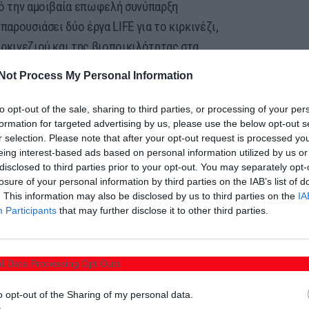
πό την αμοιβαία επωφελή συνύπαρξη
παρουσιάσει δύο έργα LIFE για το κιρκινέζι,
ρκινεζιού και της βιοποικιλότητας στα
Not Process My Personal Information
ρόλο στη διατήρηση της βιοποικιλότητας και
τόσο, αντιμετωπίζουν αυξανόμενες προκλήσεις
to opt-out of the sale, sharing to third parties, or processing of your per
formation for targeted advertising by us, please use the below opt-out s
ήσης φυτοφαρμάκων, της κλιματικής αλλαγής
r selection. Please note that after your opt-out request is processed y
ντίνος Μαντζανάς θα αναλύσει τη συμβολή
eing interest-based ads based on personal information utilized by us or
ην ενίσχυση της βιοποικιλότητας γεωργικών
disclosed to third parties prior to your opt-out. You may separately opt-
losure of your personal information by third parties on the IAB’s list of
στόχων του Ευρωπαϊκού Κανονισμού
. This information may also be disclosed by us to third parties on the
IA
αχείρισης, καθώς και μέτρα αποκατάστασης που
Participants
that may further disclose it to other third parties.
ικολογικών διεργασιών και της ανθεκτικότητας
 η αποκατάσταση της φύσης όσο και η
l Data Processing Opt Outs
η δημιουργία ανθεκτικών, ποικίλων και
 η αγροδασοπονία είναι ένα απαραίτητο
o opt-out of the Sharing of my personal data.