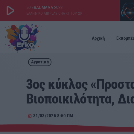
play_arrow
50 ΕΒΔΟΜΑΔΑ 2023
ΕΛΛΗΝΙΚΟ AIRPLAY CHART TOP 20
play_arrow
ΕΡΚΟ
LIVE
Αρχική
Εκπομπέ
Αγροτικά
3ος κύκλος «Προστα
Βιοποικιλότητα, Δι
31/03/2025 8:50 ΠΜ
today