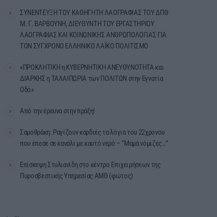
ΣΥΝΕΝΤΕΥΞΗ ΤΟΥ ΚΑΘΗΓΗΤΗ ΛΑΟΓΡΑΦΙΑΣ ΤΟΥ ΔΠΘ
Μ. Γ. ΒΑΡΒΟΥΝΗ, ΔΙΕΥΘΥΝΤΗ ΤΟΥ ΕΡΓΑΣΤΗΡΙΟΥ
ΛΑΟΓΡΑΦΙΑΣ ΚΑΙ ΚΟΙΝΩΝΙΚΗΣ ΑΝΘΡΩΠΟΛΟΓΙΑΣ ΓΙΑ
ΤΟΝ ΣΥΓΧΡΟΝΟ ΕΛΛΗΝΙΚΟ ΛΑΪΚΟ ΠΟΛΙΤΙΣΜΟ
«ΠΡΟΚΛΗΤΙΚΗ η ΚΥΒΕΡΝΗΤΙΚΗ ΑΝΕΥΘΥΝΟΤΗΤΑ και
ΔΙΑΡΚΗΣ η ΤΑΛΑΙΠΩΡΙΑ των ΠΟΛΙΤΩΝ στην Εγνατία
Οδό»
Από την έρευνα στην πράξη!
Σαμοθράκη: Ραγίζουν καρδιές τα λόγια του 22χρονου
που έπεσε σε κανάλι με καυτό νερό – “Μαμά νόμιζες…”
Επίσκεψη Στυλιανίδη στο κέντρο Επιχειρήσεων της
Πυροσβεστικής Υπηρεσίας ΑΜΘ (φώτος)