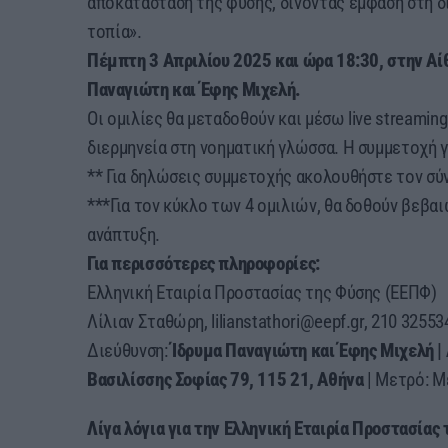
αποκατάσταση της φύσης, δίνοντας έμφαση στη δ
τοπία».
Πέμπτη 3 Απριλίου 2025 και ώρα 18:30, στην Α
Παναγιώτη και Έφης Μιχελή.
Οι ομιλίες θα μεταδοθούν και μέσω live streamin
διερμηνεία στη νοηματική γλώσσα. Η συμμετοχή γ
** Για δηλώσεις συμμετοχής ακολουθήστε τον σύ
***Για τον κύκλο των 4 ομιλιών, θα δοθούν βεβ
ανάπτυξη.
Για περισσότερες πληροφορίες:
Ελληνική Εταιρία Προστασίας της Φύσης (ΕΕΠΦ)
Λίλιαν Σταθώρη, lilianstathori@eepf.gr, 210 32553
Διεύθυνση:
Ίδρυμα Παναγιώτη και Έφης Μιχελή 
Βασιλίσσης Σοφίας 79, 115 21, Αθήνα
| Μετρό: Μ
Λίγα λόγια για την Ελληνική Εταιρία Προστασίας 