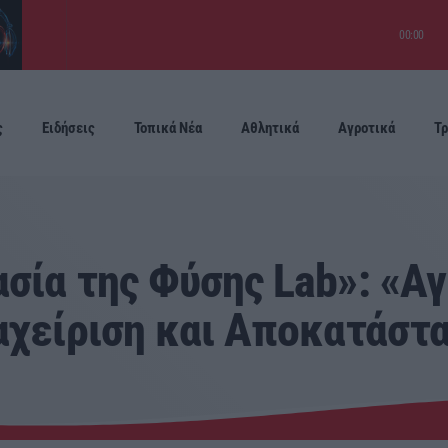
00:00
ς
Ειδήσεις
Τοπικά Νέα
Αθλητικά
Αγροτικά
Τρ
Προσεχείς
σία της Φύσης Lab»: «Α
αχείριση και Αποκατάστ