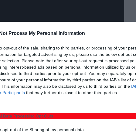
Not Process My Personal Information
to opt-out of the sale, sharing to third parties, or processing of your per
ους δεκάδες προσκεκλημένους της και να τους ξεναγήσει
formation for targeted advertising by us, please use the below opt-out s
r selection. Please note that after your opt-out request is processed y
θνούς φήμης ποιοτικά προϊόντα της.
eing interest-based ads based on personal information utilized by us or
disclosed to third parties prior to your opt-out. You may separately opt-
τυξης κ. Τσαβδαρίδης, ο υφυπουργός Ψηφιακής
losure of your personal information by third parties on the IAB’s list of
ωτής πρέσβης της Ιαπωνικής Πρεσβείας στην Αθήνα (ο
. This information may also be disclosed by us to third parties on the
IA
Participants
that may further disclose it to other third parties.
 στα άπταιστα Ελληνικά), βουλευτές από Ξάνθη, Καβάλα
ο διευθυντής Αποκεντρωμένης Διοίκησης Μακ.-Θράκης, ο
των φορέων και των σωμάτων ασφαλείας, του
l Data Processing Opt Outs
φυσικά ο Αλέξανδρος Κοντός, ιδιαίτερη αναφορά στον
o opt-out of the Sharing of my personal data.
ας που παρουσίασαν αναλυτικά όλα τα στοιχεία στην