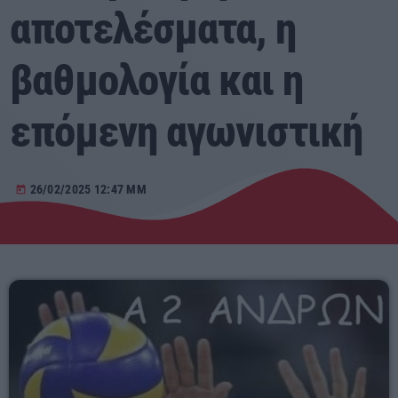
αποτελέσματα, η
Αγροτικά
βαθμολογία και η
Τραγούδια της Θράκης
επόμενη αγωνιστική
Επικοινωνία
26/02/2025 12:47 ΜΜ
today
Προσεχείς
ΕΡΚΟ
03:00 - 07:00
ERKO
07:00 - 08:00
ΕΡΚΟ