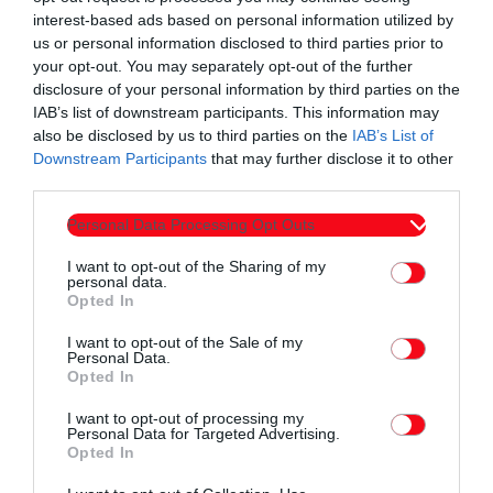
interest-based ads based on personal information utilized by
αγώνες που είχε αγωνιστεί.
us or personal information disclosed to third parties prior to
your opt-out. You may separately opt-out of the further
ΕΠΟΜΕΝΗ ΑΓΩΝΙΣΤΙΚΗ (19η, 1-2/3)
disclosure of your personal information by third parties on the
ΜΓΣΑΕ Κομοτηνής – ΑΟ Ορεστιάδας
IAB’s list of downstream participants. This information may
ΑΣ Ελπίς – ΣΦΚ Πιερικός
also be disclosed by us to third parties on the
IAB’s List of
Downstream Participants
that may further disclose it to other
ΣΦΦΑ Άμιλλα – ΑΣ Ιωνικός Ιωνίας
third parties.
Φοίνικας Πολίχνης – ΕΑ Λαρίσης
ΓΕ Αλεξανδρούπολης – ΑΠΣ Φθία
Personal Data Processing Opt Outs
Ρεπό: Μακεδονικός
I want to opt-out of the Sharing of my
personal data.
Opted In
I want to opt-out of the Sale of my
Personal Data.
Opted In
I want to opt-out of processing my
Συντάχθηκε από:
ERKO
Personal Data for Targeted Advertising.
Opted In