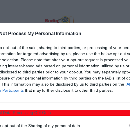
Not Process My Personal Information
 η ΑΕ Κομοτηνής στην έδρα της επί του μαχητικού και
to opt-out of the sale, sharing to third parties, or processing of your per
μπρέικ για την 17η αγωνιστική και ανέβηκε έστω και
formation for targeted advertising by us, please use the below opt-out s
r selection. Please note that after your opt-out request is processed y
eing interest-based ads based on personal information utilized by us or
disclosed to third parties prior to your opt-out. You may separately opt-
 ματς κατακτώντας δια περιπάτου του πρώτο σετ με 25-
losure of your personal information by third parties on the IAB’s list of
Θρακιώτες. Η ομάδα της Θεσσαλονίκης έστω και χωρίς
. This information may also be disclosed by us to third parties on the
IA
Participants
that may further disclose it to other third parties.
στολή απάντησε κατακτώντας τα δυο επόμενα σετ στις
και βάζοντας φωτιά στην αναμέτρηση.
l Data Processing Opt Outs
 του κόσμου τους πήραν το τέταρτο σετ εύκολα με 25-13
 έχοντας μικρό προβάδισμα, ξέφυγαν με σερί 14-11
o opt-out of the Sharing of my personal data.