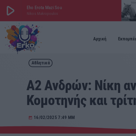
play_arrow
Eho Erota Mazi Sou
Nikos Makropoulos
play_arrow
ΕΡΚΟ
LIVE
Αρχική
Εκπομπέ
Αθλητικά
Α2 Ανδρών: Νίκη αν
Κομοτηνής και τρίτ
16/02/2025 7:49 ΜΜ
today