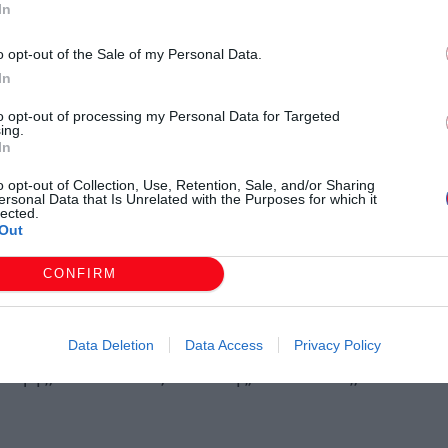
με 3-2.
In
o opt-out of the Sale of my Personal Data.
Κομοτηνή με την 8η νίκη στην έδρα της και την 12η
In
 οποίος ωστόσο υποδέχεται την ουραγό Φθία την
μία την επόμενη αγωνιστική. Στους 23 βαθμούς με τον
to opt-out of processing my Personal Data for Targeted
ing.
α και στην έβδομη θέση παρέμεινε η ομάδα των
In
σε το αήττητο του πρωτοπόρου Πιερικού και φιλοδοξεί
o opt-out of Collection, Use, Retention, Sale, and/or Sharing
ersonal Data that Is Unrelated with the Purposes for which it
η ΓΕ Αλεξανδρούπολης.
lected.
Out
CONFIRM
Σπύρου, Χαλίλης, Καλιοσης, Παυλίδης/ Σταυρόπουλος
Data Deletion
Data Access
Privacy Policy
 Ζαιμης, Κωνσταντίνου, Ανδιανίδης, Λιακόπουλος,