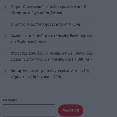
Σέρρες: Οικογενειακή τραγωδία, πριν από λίγο – Ο
οδηγός τα κατέγραψε όλα (Βίντεο)
Ο Κινητός Κινηματογράφος έρχεται στην Κίρκη !
Φιλική ήττα από τον Άρη στο «Κλεάνθης Βικελίδης» για
τον Πανθρακικό (+fotos)
Ντίνος Χαριτόπουλος : «Η σιωπή κοστίζει: Χάθηκε άλλη
μία μάχη για τον τόπο με την υποβάθμιση της 388 ΠΑΠ»
Θερινή ανάπαυση Λογιστικών γραφείων. Από την 10η
μέχρι και την 21η Αυγούστου 2026
Αναζήτηση
ΑΝΑΖΉΤΗΣΗ