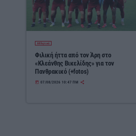
Αθλητικά
Φιλική ήττα από τον Άρη στο
«Κλεάνθης Βικελίδης» για τον
Πανθρακικό (+fotos)
07/08/2026 10:47 ΠΜ
today