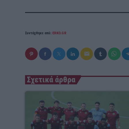
Συντάχθηκε από:
ERKO.GR
email
Σχετικά άρθρα