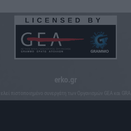
erko.gr
ελεί πιστοποιημένο συνεργάτη των Οργανισμών GEA και G