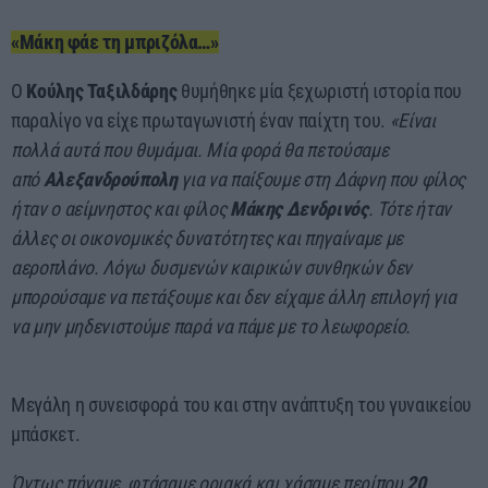
«Μάκη φάε τη μπριζόλα…»
Ο
Κούλης Ταξιλδάρης
θυμήθηκε μία ξεχωριστή ιστορία που
παραλίγο να είχε πρωταγωνιστή έναν παίχτη του.
«Είναι
πολλά αυτά που θυμάμαι. Μία φορά θα πετούσαμε
από
Αλεξανδρούπολη
για να παίξουμε στη Δάφνη που φίλος
ήταν ο αείμνηστος και φίλος
Μάκης Δενδρινός
. Τότε ήταν
άλλες οι οικονομικές δυνατότητες και πηγαίναμε με
αεροπλάνο. Λόγω δυσμενών καιρικών συνθηκών δεν
μπορούσαμε να πετάξουμε και δεν είχαμε άλλη επιλογή για
να μην μηδενιστούμε παρά να πάμε με το λεωφορείο.
Μεγάλη η συνεισφορά του και στην ανάπτυξη του γυναικείου
μπάσκετ.
Όντως πήγαμε, φτάσαμε οριακά και χάσαμε περίπου
20