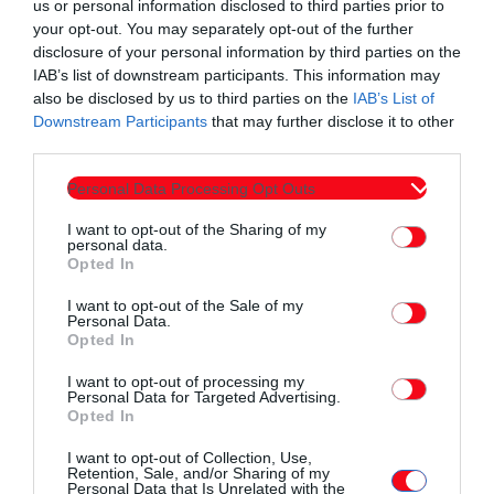
μεγάλες στιγμές και τροφοδοτώντας την ανδρική ομάδα με
us or personal information disclosed to third parties prior to
your opt-out. You may separately opt-out of the further
σπουδαίους αθλητές.
«Στο Αναπτυξιακό πρόγραμμα ήμουν
disclosure of your personal information by third parties on the
από το ξεκίνημα του. Ζήσαμε τότε το Τουρνουά
IAB’s list of downstream participants. This information may
Χριστουγέννων, πανελλήνια πρωταθλήματα διενωσιακά,
also be disclosed by us to third parties on the
IAB’s List of
Downstream Participants
that may further disclose it to other
όπου μάλιστα μία φορά κατακτήσαμε το πρωτάθλημα με
third parties.
την
ΕΚΑΣΑΜΑΘ.
Με πρώτο προπονητή τον
Γιώργο
Τσίτσκαρη
αλλά και στην ομάδα του
Ευθύμη
Personal Data Processing Opt Outs
Κιουμουρτζόγλου
, του
Μάκη Δενδρινού
και του
Θανάση
I want to opt-out of the Sharing of my
Παπαδημητρίου
περάσαμε ωραίες στιγμές. Θυμάμαι με
personal data.
Opted In
την
Εθνική Ελπίδων
το
1992
γεμίσαμε το
ΣΕΦ
μετά από
το
1987
και χάσαμε τον τίτλο στο νήμα από την
Ιταλία
με
65-
I want to opt-out of the Sale of my
Personal Data.
63.
Opted In
I want to opt-out of processing my
Personal Data for Targeted Advertising.
Παρακολουθώντας με προσοχή αγώνα του ΓΑΣ Κομοτηνή στα
Opted In
πρώτα χρόνια της ίδρυσης του σε ανοιχτά γήπεδα.
I want to opt-out of Collection, Use,
Retention, Sale, and/or Sharing of my
Personal Data that Is Unrelated with the
Είχαμε αθλητές που για χρόνια επάνδρωσαν την ανδρική