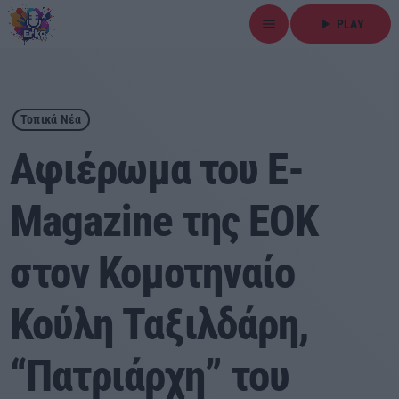
menu
play_arrow
PLAY
close
play_arrow
ΕΡΚΟ
Τοπικά Νέα
Αφιέρωμα του E-
Magazine της ΕΟΚ
Αρχική
στον Κομοτηναίο
Εκπομπές
Ειδήσεις
Κούλη Ταξιλδάρη,
Τοπικά Νέα
“Πατριάρχη” του
Αθλητικά