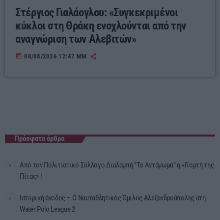
Στέργιος Γιαλάογλου: «Συγκεκριμένοι
κύκλοι στη Θράκη ενοχλούνται από την
αναγνώριση των Αλεβιτών»
today
08/08/2026 12:47 ΜΜ
Πρόσφατα άρθρα
Από τον Πολιτιστικό Σύλλογο Διαλαμπή “Το Αντάμωμα” η «Γιορτή της
Πίτας» !
Ιστορική άνοδος – Ο Ναυταθλητικός Όμιλος Αλεξανδρούπολης στη
Water Polo League 2