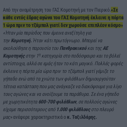
Από την αναμέτρηση του ΓΑΣ Κομοτηνή με τον Πιερικό.
«Σε
κάθε εντός έδρας αγώνα του ΓΑΣ Κομοτηνή έκλεινε η πόρτα
1 ώρα πριν το τζάμπολ γιατί δεν χωρούσε επιπλέον κόσμο»
«Ήταν μία περίοδος που έμεινε ανεξίτηλη για
την
Κομοτηνή.
Ήταν κάτι πρωτόγνωρο. Μπορεί να
ακολούθησε η παρουσία του
Πανθρακικού
και της
ΑΕ
η
Κομοτηνής
στην 1
κατηγορία στο ποδόσφαιρο και το βόλεϊ
αντίστοιχα, αλλά σε εμάς ήταν το κάτι μαγικό. Πολλές φορές
έκλεινε η πόρτα μία ώρα πριν το τζάμπολ γιατί γέμιζε το
γήπεδο ενώ από τα χνώτα των φιλάθλων δημιουργούταν
τέτοια κατάσταση που μας ανάγκαζε να διακόψουμε για λίγο
τους αγώνες και να ανοίξουμε τα παράθυρα. Σε ένα γήπεδο
με χωρητικότητα
600-700 φιλάθλων
, σε πολλούς αγώνες
είχαμε περισσότερους από
1.000 φιλάθλους
στο πλευρό
μας»
ανέφερε χαρακτηριστικά ο
κ. Ταξιλδάρης.