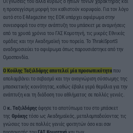
Οι γνώσεις του αλλά κυρίως ο ήπιων τόνων χαρακτήρας και
η προσεγγίσιμη μορφή τον καθιστούν κορυφαίο. Για τον λόγο
αυτό στο E-Magazine της ΕΟΚ υπάρχει αφιέρωμα στην
συνεισφορά του στην ανάπτυξη του μπάσκετ με αναμνήσεις
από τα χρυσά χρόνια του ΓΑΣ Κομοτηνή, τις μικρές Εθνικές
ομάδες και την Ακαδημαϊκή του πορεία. Το ThrakiSportS
αναδημοσιεύει το αφιέρωμα όπως παρουσιάστηκε από την
Ομοσπονδία.
Ο Κούλης Ταξιλδάρης αποτελεί μία προσωπικότητα
που
απολαμβάνει το σεβασμό και την αναγνώριση σύσσωμης της
μπασκετικής κοινότητας, καθώς έβαλε γερά θεμέλια για την
ανάπτυξη και τη διάδοση του αθλήματος σε πολλές γενιές.
Ο
κ. Ταξιλδάρης
άφησε το αποτύπωμα του στο μπάσκετ
της
Θράκης
τόσο ως Ακαδημαϊκός, μεταλαμπαδεύοντας τις
γνώσεις του σε πολλές γενιές φοιτητών όσο και σαν
προπονητής του
ΓΑΣ Κομοτηνή
και των