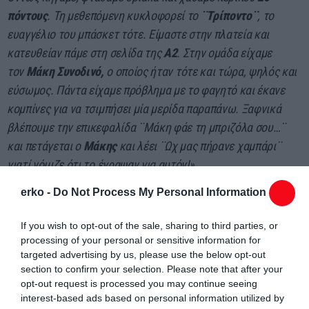
πόντους
. Τη μεθεπόμενη κυκλοφορεί το
¨Τρίποντο¨
, το
ευαγγέλιο του μπάσκετ τότε. Είμαστε στην πλατεία και
κατευθείαν πάμε στη σελίδα της
Α2
. Στην ομάδα είχαμε
τον
Μάκη Συνοδινό,
ο οποίος ήταν τότε και τώρα, ψηλός και
εύσωμος. Πάντα είχαμε πρόβλημα με το φαγητό και έκανε
κομπίνες για να τσιμπήσει μία μερίδα παραπάνω. Ξαφνικά
βλέπουμε την επικεφαλίδα ¨Μάκη φάε τη μπριζόλα σου…¨
και πετάγεται ο
Μάκης
και λέει ¨Ωχ μας πήρανε χαμπάρι¨
γιατί νόμιζε ότι το έγραψαν για αυτόν!».
erko -
Do Not Process My Personal Information
Από τις προπονήσεις και τους αγώνες στα ανοιχτά γήπεδα.
If you wish to opt-out of the sale, sharing to third parties, or
processing of your personal or sensitive information for
Η παρουσία του στις μικρές Εθνικές ομάδες
targeted advertising by us, please use the below opt-out
section to confirm your selection. Please note that after your
Ο Κούλης Ταξιλδάρης βρέθηκε στον πάγκο
των
opt-out request is processed you may continue seeing
μικρών
Εθνικών
ομάδων από το
1990
μέχρι το
1993
, ζώντας
interest-based ads based on personal information utilized by