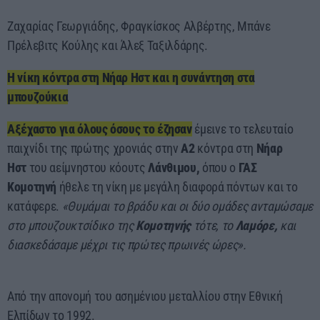
Ζαχαρίας Γεωργιάδης, Φραγκίσκος Αλβέρτης, Μπάνε
Πρέλεβιτς Κούλης και Άλεξ Ταξιλδάρης.
Η νίκη κόντρα στη Νήαρ Ηστ και η συνάντηση στα
μπουζούκια
Αξέχαστο για όλους όσους το έζησαν
έμεινε το τελευταίο
παιχνίδι της πρώτης χρονιάς στην
Α2
κόντρα στη
Νήαρ
Ηστ
του αείμνηστου κόουτς
Λάνθιμου,
όπου ο
ΓΑΣ
Κομοτηνή
ήθελε τη νίκη με μεγάλη διαφορά πόντων και το
κατάφερε.
«Θυμάμαι το βράδυ και οι δύο ομάδες ανταμώσαμε
στο μπουζουκτσίδικο της
Κομοτηνής
τότε, το
Λαμόρε,
και
διασκεδάσαμε μέχρι τις πρώτες πρωινές ώρες».
Από την απονομή του ασημένιου μεταλλίου στην Εθνική
Ελπίδων το 1992.