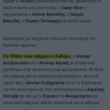
έμαθαν οι
Έλληνες
μπασκετμπολίστες και προπονητές να
παίζουν άμυνα, ενώ ήταν ακόμα ο
Σάκης Λάιος
, ο
συγχωρεμένος ο
Αλέκος Καρυπίδης,
ο
Γιώργος
Μαυρίδης,
ο
Γιώργος Τσίτσκαρης
και πολλοί ακόμα.
Προπονήσεις για ανίχνευση ταλέντων στο ανοιχτό του
Γυμνασίου Αρρένων.
Στο ΤΕΦΑΑ τώρα υπάρχουν οι διάδοχοι,
ο
Θανάσης
Χατζηνικολάου
και ο
Αντώνης Καμπάς
με εκπληκτικά
εργαστήρια στην προπονητική και εμβιομηχανική. Θα δείτε
στα επόμενα χρόνια εξαιρετικά αποτελέσματα. Δεν είναι
τυχαίο πως ο
Κώστας Χατζηχρήστος
κάνει το διδακτορικό
του στο εργαστήριό μας στην προπονητική ενώ ο
Δημήτρης
Πανταζής
θα πάει με το
Erasmus
στη
Φενέρμπαχτσε
και
γενικότερα υπάρχουν πολλές προοπτικές για το άθλημα».