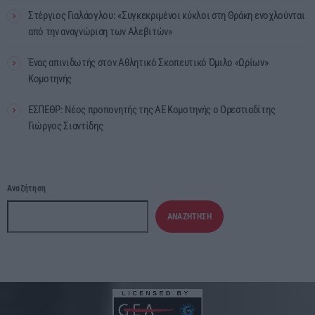
Στέργιος Γιαλάογλου: «Συγκεκριμένοι κύκλοι στη Θράκη ενοχλούνται
από την αναγνώριση των Αλεβιτών»
Ένας απινιδωτής στον Αθλητικό Σκοπευτικό Όμιλο «Ωρίων»
Κομοτηνής
ΕΣΠΕΘΡ: Νέος προπονητής της ΑΕ Κομοτηνής ο Ορεστιαδίτης
Γιώργος Σιαντίδης
Αναζήτηση
ΑΝΑΖΉΤΗΣΗ