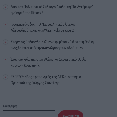
Από τον Πολιτιστικό Σύλλογο Διαλαμπή “Το Αντάμωμα”
η «Γιορτή της Πίτας» !
Ιστορική άνοδος – Ο Ναυταθλητικός Όμιλος
Αλεξανδρούπολης στη Water Polo League 2
Στέργιος Γιαλάογλου: «Συγκεκριμένοι κύκλοι στη Θράκη
ενοχλούνται από την αναγνώριση των Αλεβιτών»
Ένας απινιδωτής στον Αθλητικό Σκοπευτικό Όμιλο
«Ωρίων» Κομοτηνής
ΕΣΠΕΘΡ: Νέος προπονητής της ΑΕ Κομοτηνής ο
Ορεστιαδίτης Γιώργος Σιαντίδης
Αναζήτηση
ΑΝΑΖΉΤΗΣΗ