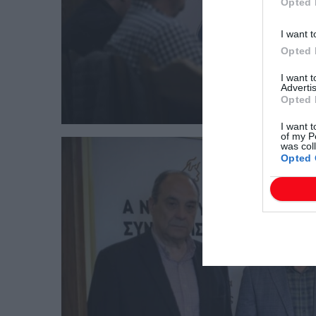
Opted 
I want t
Opted 
I want 
Advertis
Opted 
I want t
of my P
was col
Opted 