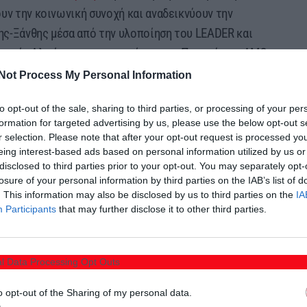
υν την κοινωνική συνοχή και αναδεικνύουν την
ς-Ξάνθης μέσα από την υλοποίηση του LEADER και
ομείς Αλιείας, σε συνεργασία με την Περιφέρεια ΑΜΘ
 ότι η Αλιεία αποτελεί έναν σταθερό και πολλά
Not Process My Personal Information
 περιοχής μας”.
to opt-out of the sale, sharing to third parties, or processing of your per
formation for targeted advertising by us, please use the below opt-out s
r selection. Please note that after your opt-out request is processed y
eing interest-based ads based on personal information utilized by us or
disclosed to third parties prior to your opt-out. You may separately opt-
losure of your personal information by third parties on the IAB’s list of
. This information may also be disclosed by us to third parties on the
IA
Participants
that may further disclose it to other third parties.
l Data Processing Opt Outs
o opt-out of the Sharing of my personal data.