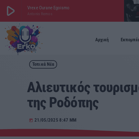
play_arrow
Vrexe Ourane Egoismo
Antonis Remos
play_arrow
ΕΡΚΟ
LIVE
Αρχική
Εκπομπέ
Τοπικά Νέα
Αλιευτικός τουρισμ
της Ροδόπης
21/05/2025 8:47 ΜΜ
today