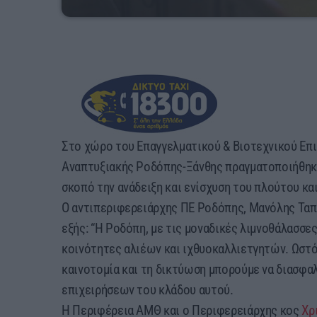
Στο χώρο του Επαγγελματικού & Βιοτεχνικού Επ
Αναπτυξιακής Ροδόπης-Ξάνθης πραγματοποιήθη
σκοπό την ανάδειξη και ενίσχυση του πλούτου κα
Ο αντιπεριφερειάρχης ΠΕ Ροδόπης, Μανόλης Ταπα
εξής: “Η Ροδόπη, με τις μοναδικές λιμνοθάλασσες
κοινότητες αλιέων και ιχθυοκαλλιετγητών. Ωστόσ
καινοτομία και τη δικτύωση μπορούμε να διασφα
επιχειρήσεων του κλάδου αυτού.
Η Περιφέρεια ΑΜΘ και ο Περιφερειάρχης κος
Χρ