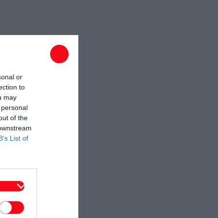
sonal or
ection to
ou may
 personal
out of the
 downstream
B’s List of