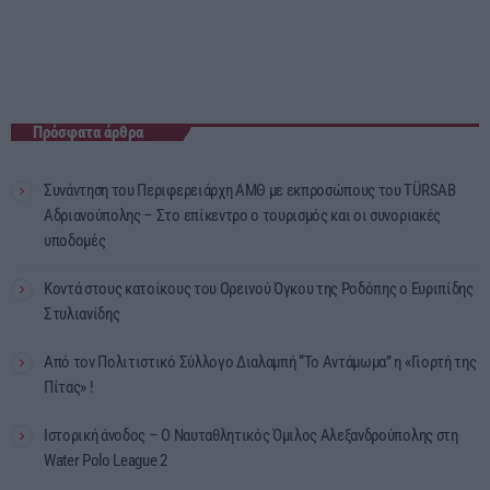
Πρόσφατα άρθρα
Συνάντηση του Περιφερειάρχη ΑΜΘ με εκπροσώπους του TÜRSAB
Αδριανούπολης – Στο επίκεντρο ο τουρισμός και οι συνοριακές
υποδομές
Κοντά στους κατοίκους του Ορεινού Όγκου της Ροδόπης ο Ευριπίδης
Στυλιανίδης
Από τον Πολιτιστικό Σύλλογο Διαλαμπή “Το Αντάμωμα” η «Γιορτή της
Πίτας» !
Ιστορική άνοδος – Ο Ναυταθλητικός Όμιλος Αλεξανδρούπολης στη
Water Polo League 2