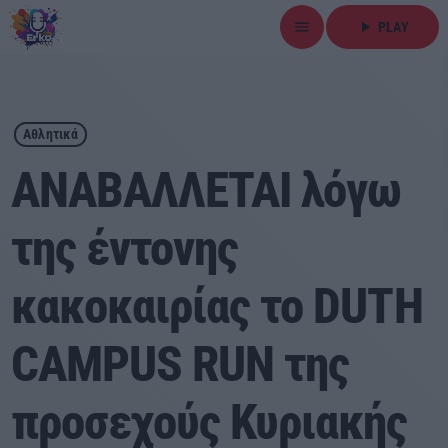
menu
play_arrow
PLAY
close
play_arrow
ΕΡΚΟ
Αθλητικά
ΑΝΑΒΑΛΛΕΤΑΙ λόγω
της έντονης
Αρχική
κακοκαιρίας το DUTH
Εκπομπές
Ειδήσεις
CAMPUS RUN της
Τοπικά Νέα
προσεχούς Κυριακής
Αθλητικά