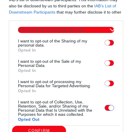
also be disclosed by us to third parties on the
IAB’s List of
Downstream Participants
that may further disclose it to other
third parties.
Personal Data Processing Opt Outs
I want to opt-out of the Sharing of my
personal data.
Opted In
I want to opt-out of the Sale of my
Συντάχθηκε από:
ERKO.GR
Personal Data.
Opted In
I want to opt-out of processing my
email
Personal Data for Targeted Advertising.
Opted In
I want to opt-out of Collection, Use,
Retention, Sale, and/or Sharing of my
Personal Data that Is Unrelated with the
Σχετικά άρθρα
Purposes for which it was collected.
Opted Out
CONFIRM