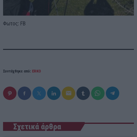
Φωτος: FB
Συντάχθηκε από:
ERKO
email
Σχετικά άρθρα