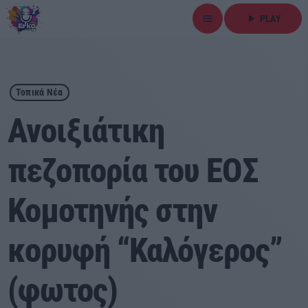
menu
play_arrow
PLAY
close
play_arrow
ΕΡΚΟ
Τοπικά Νέα
Ανοιξιάτικη
πεζοπορία του ΕΟΣ
Αρχική
Κομοτηνής στην
Εκπομπές
Ειδήσεις
κορυφή “Καλόγερος”
Τοπικά Νέα
(φωτος)
Αθλητικά