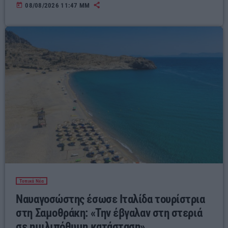
today
08/08/2026 11:47 ΜΜ
Τοπικά Νέα
Ναυαγοσώστης έσωσε Ιταλίδα τουρίστρια
στη Σαμοθράκη: «Την έβγαλαν στη στεριά
σε ημιλιπόθυμη κατάσταση»