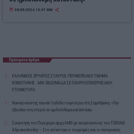
today
08/08/2026 10:47 ΜΜ
Πρόσφατα άρθρα
ΕΛΛΗΝΙΚΟΣ ΕΡΥΘΡΟΣ ΣΤΑΥΡΟΣ-ΠΕΡΙΦΕΡΕΙΑΚΟ ΤΜΗΜΑ
ΚΟΜΟΤΗΝΗΣ : ΜΙΑ ΕΒΔΟΜΑΔΑ ΣΕ ΠΛΗΡΗ ΕΠΙΧΕΙΡΗΣΙΑΚΗ
ΕΤΟΙΜΟΤΗΤΑ
Ναυαγοσώστης έσωσε Ιταλίδα τουρίστρια στη Σαμοθράκη: «Την
έβγαλαν στη στεριά σε ημιλιπόθυμη κατάσταση»
Συνάντηση του Περιφερειάρχη ΑΜΘ με εκπροσώπους του TÜRSAB
Αδριανούπολης – Στο επίκεντρο ο τουρισμός και οι συνοριακές