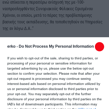
ενώ επίκειται η περαιτέρω ενίσχυσή της με -100-
νεοπροσληφθέντες Συνοριακούς Φύλακες Ορισμένου
Χρόνου, οι οποίοι, μετά το πέρας της προβλεπόμενης
βασικής τους εκπαίδευσης, θα τοποθετηθούν σε Υπηρεσίες
της εν λόγω Δ.Α..”
Όπως τονίζει., ο βουλευτής Ροδόπης του ΠΑΣΟΚ-
ΚΙΝΑΛ,
“ασφαλώς και δεν λύνονται τα πολλαπλά
erko -
Do Not Process My Personal Information
προβλήματα στελέχωσης της Δ.Α. Ροδόπης με αυτούς τους
If you wish to opt-out of the sale, sharing to third parties, or
διορισμούς και δεν διακόπτεται η προσπάθεια περαιτέρω
processing of your personal or sensitive information for
ενίσχυσης του συγκεκριμένου τομέα των εργαζομένων, με
targeted advertising by us, please use the below opt-out
γνώμονα πάντα τις ανάγκες για εμπέδωση του αισθήματος
section to confirm your selection. Please note that after your
ασφάλειας και της κοινωνικής ειρήνης στην περιοχή μας”
.
opt-out request is processed you may continue seeing
interest-based ads based on personal information utilized by
us or personal information disclosed to third parties prior to
Επισυνάπτεται η ερώτηση του Ιλχάν Αχμέτ και η απάντηση
your opt-out. You may separately opt-out of the further
του υφυπουργού.
disclosure of your personal information by third parties on the
IAB’s list of downstream participants. This information may
Ερώτηση ενίσχυση Δ.Α. Ροδόπης