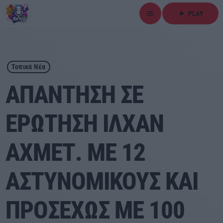
menu
play_arrow
PLAY
close
play_arrow
ΕΡΚΟ
Τοπικά Νέα
ΑΠΑΝΤΗΣΗ ΣΕ
ΕΡΩΤΗΣΗ ΙΛΧΑΝ
Αρχική
ΑΧΜΕΤ. ΜΕ 12
Εκπομπές
Ειδήσεις
ΑΣΤΥΝΟΜΙΚΟΥΣ ΚΑΙ
Τοπικά Νέα
ΠΡΟΣΕΧΩΣ ΜΕ 100
Αθλητικά