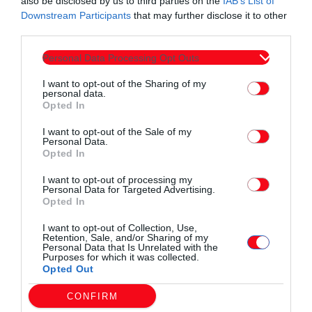
also be disclosed by us to third parties on the
IAB’s List of
Downstream Participants
that may further disclose it to other
ΑΠΑΝΤΗΣΗ ΑΣΤΥΝΟΜΙΚΟΙ
Ερώτηση ενίσχυση Δ.Α. Ροδόπης
third parties.
Personal Data Processing Opt Outs
I want to opt-out of the Sharing of my
personal data.
Opted In
I want to opt-out of the Sale of my
Συντάχθηκε από:
ERKO
Personal Data.
Opted In
I want to opt-out of processing my
email
Personal Data for Targeted Advertising.
Opted In
I want to opt-out of Collection, Use,
Retention, Sale, and/or Sharing of my
Personal Data that Is Unrelated with the
Σχετικά άρθρα
Purposes for which it was collected.
Opted Out
CONFIRM