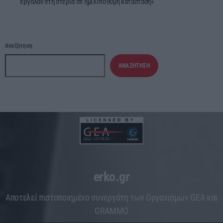
έβγαλαν στη στεριά σε ημιλιπόθυμη κατάσταση»
Αναζήτηση
ΑΝΑΖΉΤΗΣΗ
erko.gr
Aποτελεί πιστοποιημένο συνεργάτη των Οργανισμών GEA και
GRAMMO