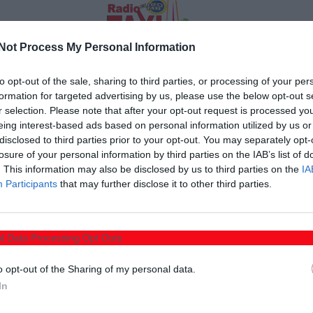
Not Process My Personal Information
ες τοποθετήσεις που αφορούν τη λειτουργία του
to opt-out of the sale, sharing to third parties, or processing of your per
τα συνεργασίας ιδιωτών ιατρών με το νοσηλευτικό
formation for targeted advertising by us, please use the below opt-out s
σημο δελτίο Τύπου.
r selection. Please note that after your opt-out request is processed y
eing interest-based ads based on personal information utilized by us or
υργικής Απόφασης του 2025 δεν συνεπάγεται αυτόματη
disclosed to third parties prior to your opt-out. You may separately opt-
γου εντός των δημόσιων νοσηλευτικών μονάδων. Κάθε
losure of your personal information by third parties on the IAB’s list of
με βάση συγκεκριμένες προϋποθέσεις και τις
. This information may also be disclosed by us to third parties on the
IA
Participants
that may further disclose it to other third parties.
τοτε μονάδας υγείας.
 ιδιώτες ιατρούς δεν αποτελούν προσωπικές κρίσεις
αλλά βασίζονται σε συλλογική, υπηρεσιακή και θεσμικά
l Data Processing Opt Outs
ωνα με το δελτίο Τύπου, διαδραματίζουν οι εισηγήσεις
o opt-out of the Sharing of my personal data.
ες απόψεις των Διευθυντών των κλινικών και
In
νων υποδομών, του εξοπλισμού, των πιστοποιήσεων και