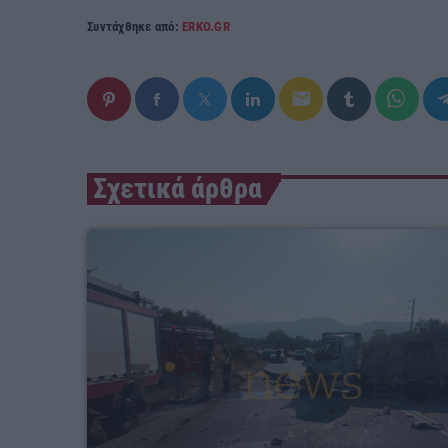
Συντάχθηκε από:
ERKO.GR
email
Σχετικά άρθρα