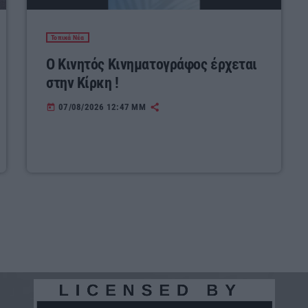
Τοπικά Νέα
Ο Κινητός Κινηματογράφος έρχεται
στην Κίρκη !
07/08/2026 12:47 ΜΜ
today