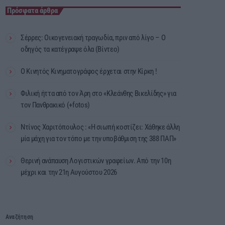
Πρόσφατα άρθρα
Σέρρες: Οικογενειακή τραγωδία, πριν από λίγο – Ο
οδηγός τα κατέγραψε όλα (Βίντεο)
Ο Κινητός Κινηματογράφος έρχεται στην Κίρκη !
Φιλική ήττα από τον Άρη στο «Κλεάνθης Βικελίδης» για
τον Πανθρακικό (+fotos)
Ντίνος Χαριτόπουλος : «Η σιωπή κοστίζει: Χάθηκε άλλη
μία μάχη για τον τόπο με την υποβάθμιση της 388 ΠΑΠ»
Θερινή ανάπαυση Λογιστικών γραφείων. Από την 10η
μέχρι και την 21η Αυγούστου 2026
Αναζήτηση