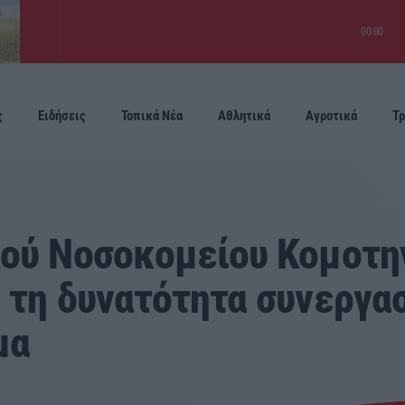
00:00
ς
Ειδήσεις
Τοπικά Νέα
Αθλητικά
Αγροτικά
Τρ
Προσεχείς
κού Νοσοκομείου Κομοτην
 τη δυνατότητα συνεργα
μα