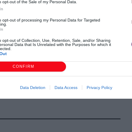
o opt-out of the Sale of my Personal Data.
ς ότι η Διοίκηση «ακυρώνει την πολιτική του
In
είο λειτουργεί σε πλήρη συμμόρφωση με το ισχύον
to opt-out of processing my Personal Data for Targeted
ing.
γείου, με αποκλειστικό γνώμονα τη νομιμότητα, την
In
ηρεσιών υγείας.
o opt-out of Collection, Use, Retention, Sale, and/or Sharing
οποθέτησης της Διοικήτριας του Νοσοκομείου, με τη
ersonal Data that Is Unrelated with the Purposes for which it
lected.
ε αυθαίρετη ή πολιτική επιλογή, αλλά προέκυψε μέσω
Out
να με το ισχύον νομικό πλαίσιο.
CONFIRM
οτηνής δηλώνει ότι σέβεται απολύτως την
πειρία των ιατρών, ενώ ο διάλογος με τους θεσμικούς
χτός, με βασική προτεραιότητα την ασφάλεια των
Data Deletion
Data Access
Privacy Policy