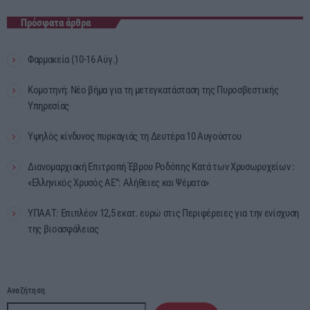
Πρόσφατα άρθρα
Φαρμακεία (10-16 Αύγ.)
Κομοτηνή: Νέο βήμα για τη μετεγκατάσταση της Πυροσβεστικής
Υπηρεσίας
Υψηλός κίνδυνος πυρκαγιάς τη Δευτέρα 10 Αυγούστου
Διανομαρχιακή Επιτροπή Έβρου Ροδόπης Κατά των Χρυσωρυχείων :
«Ελληνικός Χρυσός ΑΕ”: Αλήθειες και Ψέματα»
ΥΠΑΑΤ: Επιπλέον 12,5 εκατ. ευρώ στις Περιφέρειες για την ενίσχυση
της βιοασφάλειας
Αναζήτηση