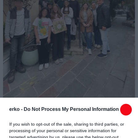
erko -
Do Not Process My Personal Information
Την Παρασκευή 14 Μαρτίου 2025, η Τράπεζα Τροφίμων
If you wish to opt-out of the sale, sharing to third parties, or
Δράμας υποδέχθηκε 24 μαθητές και μαθήτριες από το 7ο
processing of your personal or sensitive information for
Δημοτικό Σχολείο. Στην παρούσα δράση, τα παιδιά αφού
targeted advertising by us, please use the below opt-out