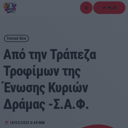
menu
play_arrow
PLAY
close
play_arrow
ΕΡΚΟ
Τοπικά Νέα
Από την Τράπεζα
Τροφίμων της
Αρχική
Ένωσης Κυριών
Εκπομπές
Ειδήσεις
Δράμας -Σ.Α.Φ.
Τοπικά Νέα
18/03/2025 6:48 ΜΜ
today
Αθλητικά