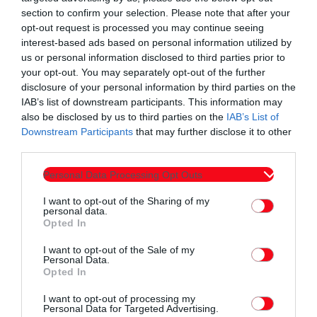
παρακολούθησαν μία ολιγόλεπτη παρουσίαση και έπαιξαν το
section to confirm your selection. Please note that after your
κουίζ γνώσεων, επισκέφθηκαν τις εγκαταστάσεις της
opt-out request is processed you may continue seeing
interest-based ads based on personal information utilized by
Τράπεζας Τροφίμων Δράμας και έφτιαξαν δέματα με τρόφιμα
us or personal information disclosed to third parties prior to
μακράς διάρκειας και προϊόντα προσωπικής υγιεινής. Μέσω
your opt-out. You may separately opt-out of the further
της διανομής των δεμάτων αυτών, επιτεύχθηκε η
disclosure of your personal information by third parties on the
IAB’s list of downstream participants. This information may
ευαισθητοποίηση και η γνώση τους αναφορικά με την
also be disclosed by us to third parties on the
IAB’s List of
σπατάλη τροφίμων και τις ανάγκες των ευάλωτων
Downstream Participants
that may further disclose it to other
συνανθρώπων, ενώ ομόφωνα όλα τα παιδιά αναγνώρισαν την
third parties.
σημαντικότητα του έργου της Τράπεζας Τροφίμων Δράμας.
Personal Data Processing Opt Outs
Με το πέρας της δράσης, αποστέλλεται ως παραδοτέο από
I want to opt-out of the Sharing of my
personal data.
τους μαθητές και τις μαθήτριες προς τον Φορέα μας ένα
Opted In
αναμνηστικό συναφές με το αντικείμενο που
I want to opt-out of the Sale of my
παρακολούθησαν. Σκοπός της παρούσας δράσης είναι η
Personal Data.
βιωματική προσέγγιση των στόχων της Τράπεζας Τροφίμων
Opted In
Δράμας που αφορούν στην καταπολέμηση της πείνας και της
I want to opt-out of processing my
σπατάλης τροφίμων.
Personal Data for Targeted Advertising.