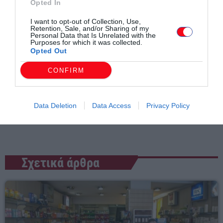
Opted In
I want to opt-out of Collection, Use,
Retention, Sale, and/or Sharing of my
Personal Data that Is Unrelated with the
Purposes for which it was collected.
Opted Out
CONFIRM
Συντάχθηκε από:
ERKO
Data Deletion
Data Access
Privacy Policy
email
Σχετικά άρθρα