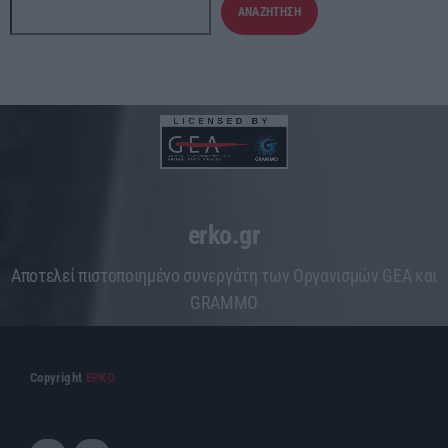
ΑΝΑΖΉΤΗΣΗ
erko.gr
Aποτελεί πιστοποιημένο συνεργάτη των Οργανισμών GEA και
GRAMMO
Copyright
ΕΡΚΟ