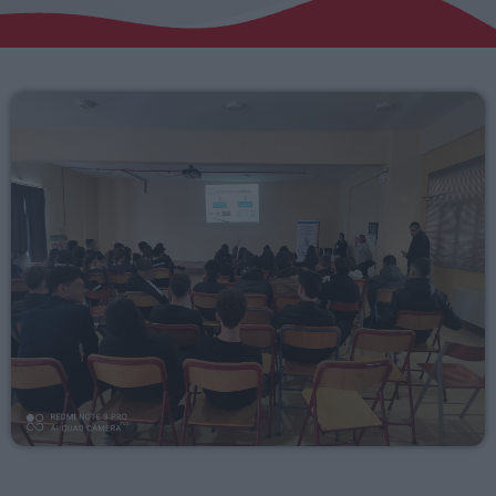
Αγροτικά
Τραγούδια της Θράκης
Επικοινωνία
Προσεχείς
ΕΡΚΟ
Mixed by Giorgos
09:30 - 14:00
ERKO.GR
14:00 - 19:00
RADIO ERKO