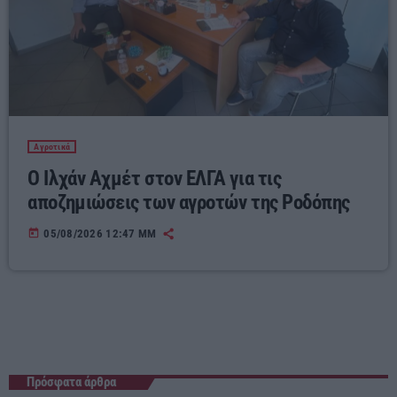
Αγροτικά
Ο Ιλχάν Αχμέτ στον ΕΛΓΑ για τις
αποζημιώσεις των αγροτών της Ροδόπης
today
05/08/2026 12:47 ΜΜ
Πρόσφατα άρθρα