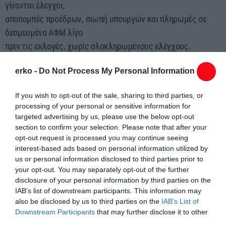
γίνονται έλεγχοι,
αποπομπές προέδρων, σιωπή υπουργών και πληρωμές σε
δεσμευμένα ΑΦΜ λίγο
πριν τις εκλογές, χωρίς ολοκληρωμένους ελέγχους.
Ως Βουλευτής Ξάνθης και Τομεάρχης Αγροτικών της Νέας
erko -
Do Not Process My Personal Information
Αριστεράς, καταγγέλλω τη
συνεχιζόμενη «ομερτά» και ζητώ απαντήσεις στα ερωτήματα
If you wish to opt-out of the sale, sharing to third parties, or
που έχουμε θέσει εδώ
processing of your personal or sensitive information for
και έναν χρόνο στη Βουλή για το σκάνδαλο του ΟΠΕΚΕΠΕ. Η
targeted advertising by us, please use the below opt-out
πολιτική ηγεσία του
section to confirm your selection. Please note that after your
opt-out request is processed you may continue seeing
Υπουργείου Αγροτικής Ανάπτυξης δεν μπορεί να συνεχίσει να
interest-based ads based on personal information utilized by
αγνοεί τα κρίσιμα
us or personal information disclosed to third parties prior to
αυτά ερωτήματα. Η σιωπή ισοδυναμεί με συγκάλυψη.
your opt-out. You may separately opt-out of the further
disclosure of your personal information by third parties on the
Ο κ. Τσιάρας οφείλει να ενημερώσει άμεσα και τεκμηριωμένα
IAB’s list of downstream participants. This information may
τη Βουλή και τον
also be disclosed by us to third parties on the
IAB’s List of
ελληνικό λαό.
Downstream Participants
that may further disclose it to other
third parties.