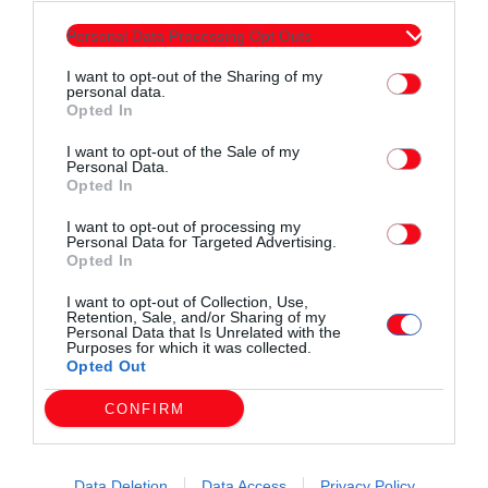
Personal Data Processing Opt Outs
I want to opt-out of the Sharing of my
personal data.
Opted In
Συντάχθηκε από:
ERKO
I want to opt-out of the Sale of my
Personal Data.
Opted In
email
I want to opt-out of processing my
Personal Data for Targeted Advertising.
Opted In
I want to opt-out of Collection, Use,
Retention, Sale, and/or Sharing of my
Σχετικά άρθρα
Personal Data that Is Unrelated with the
Purposes for which it was collected.
Opted Out
CONFIRM
Data Deletion
Data Access
Privacy Policy