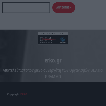
ΑΝΑΖΉΤΗΣΗ
erko.gr
Aποτελεί πιστοποιημένο συνεργάτη των Οργανισμών GEA και
GRAMMO
Copyright
ΕΡΚΟ