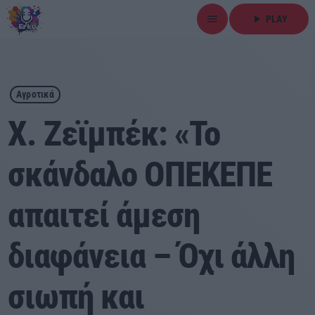
menu
play_arrow
PLAY
close
play_arrow
ΕΡΚΟ
Αγροτικά
Χ. Ζεϊμπέκ: «Το
σκάνδαλο ΟΠΕΚΕΠΕ
Αρχική
απαιτεί άμεση
Εκπομπές
Ειδήσεις
διαφάνεια – Όχι άλλη
Τοπικά Νέα
σιωπή και
Αθλητικά