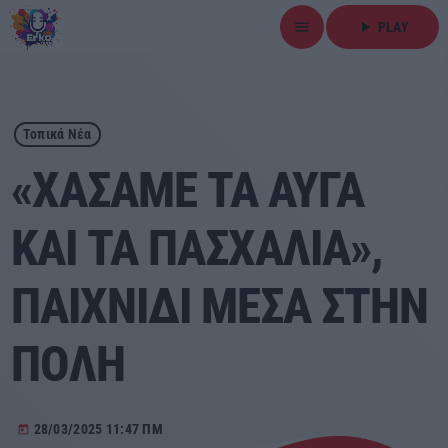
menu
play_arrow
PLAY
close
play_arrow
ΕΡΚΟ
Τοπικά Νέα
«ΧΑΣΑΜΕ ΤΑ ΑΥΓΑ
ΚΑΙ ΤΑ ΠΑΣΧΑΛΙΑ»,
Αρχική
ΠΑΙΧΝΙΔΙ ΜΕΣΑ ΣΤΗΝ
Εκπομπές
Ειδήσεις
ΠΟΛΗ
Τοπικά Νέα
28/03/2025 11:47 ΠΜ
today
Αθλητικά