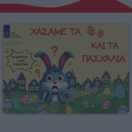
Αγροτικά
Τραγούδια της Θράκης
Επικοινωνία
Προσεχείς
RADIO ERKO
60 λεπτά με τον Παναγιώτη Τσοχλιά
12:00 - 17:00
ERKO.GR
17:00 - 00:00
ΕΡΚΟ