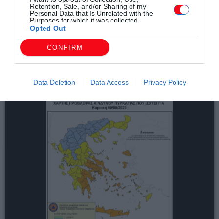
Retention, Sale, and/or Sharing of my
Personal Data that Is Unrelated with the
Τοπικά Νέα
Purposes for which it was collected.
Opted Out
Στον Έβρο η Υπουργός Πολιτισμού Λίνα
Μενδώνη – «Σημαντικά έργα πολιτισμού
CONFIRM
μπαίνουν στην τελική ευθεία»
today
09/08/2026 11:47 ΠΜ
Data Deletion
Data Access
Privacy Policy