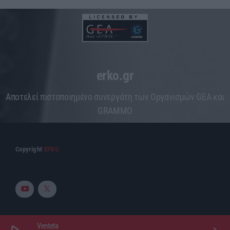
erko.gr
Aποτελεί πιστοποιημένο συνεργάτη των Οργανισμών GEA και
GRAMMO
Copyright
ΕΡΚΟ
Venteta