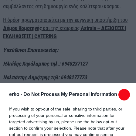
συμβάλλοντας στη δημιουργία ενός καλύτερου κόσμου.
Η δράση πραγματοποιείται με την ευγενική υποστήριξη του
Δήμου Κομοτηνής
και της εταιρείας
Astraia – ΔΕΞΙΩΣΕΙΣ |
ΕΚΔΗΛΩΣΕΙΣ | CATERING
Υπεύθυνοι Επικοινωνίας:
Ηλιάδης Χαράλαμπος τηλ.: 6948237127
Ναλπάντης Δημήτρης τηλ: 6948277773
erko -
Do Not Process My Personal Information
If you wish to opt-out of the sale, sharing to third parties, or
processing of your personal or sensitive information for
targeted advertising by us, please use the below opt-out
Συντάχθηκε από:
ERKO.GR
section to confirm your selection. Please note that after your
opt-out request is processed you may continue seeing