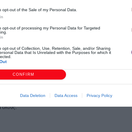
 θέμα την Ενδοοικογενειακή Βία, με
o opt-out of the Sale of my Personal Data.
ολιτών για την πρόληψη και την
In
ινομένου.
to opt-out of processing my Personal Data for Targeted
αρτίου 2025 και ώρα 18:00 μ.μ., στην
ing.
In
ικής Εκπαίδευσης Σαπών.
ομικό του Γραφείου Αντιμετώπισης
o opt-out of Collection, Use, Retention, Sale, and/or Sharing
ersonal Data that Is Unrelated with the Purposes for which it
ίας Ροδόπης, ο οποίος θα αναπτύξει
lected.
Out
αρακτηριστικά του φαινομένου, τα
ρόληψης και αντιμετώπισης.
CONFIRM
ίτες να συμμετάσχουν στην εκδήλωση και
σθησίας σε μια εποχή που τα περιστατικά
Data Deletion
Data Access
Privacy Policy
με στόχο τη δημιουργία ενός
α όλους.