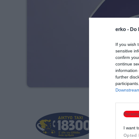
erko -
Do 
If you wish 
sensitive in
confirm you
continue se
information 
further disc
participants
Downstream 
Persona
I want t
Opted 