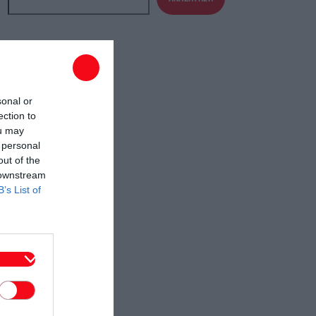
sonal or
ection to
ou may
 personal
out of the
 downstream
B’s List of