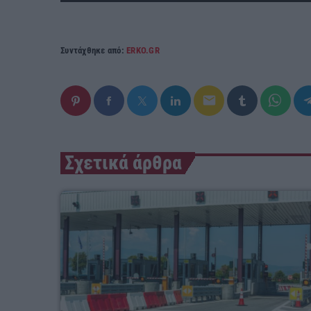
Συντάχθηκε από:
ERKO.GR
email
Σχετικά άρθρα