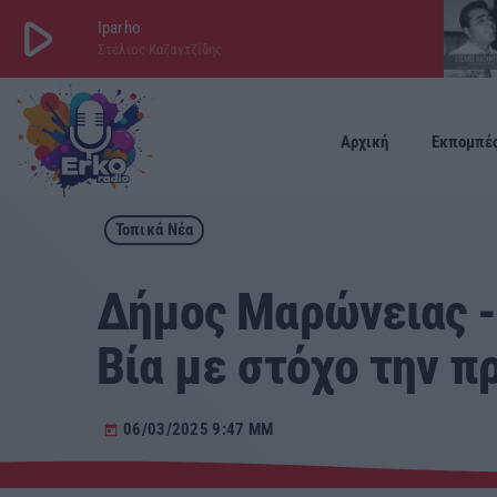
play_arrow
Iparho
Στέλιος Καζαντζίδης
play_arrow
ΕΡΚΟ
LIVE
Αρχική
Εκπομπέ
Τοπικά Νέα
Δήμος Μαρώνειας -
Βία με στόχο την π
06/03/2025 9:47 ΜΜ
today