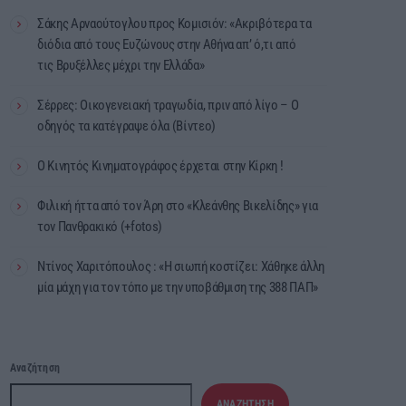
Σάκης Αρναούτογλου προς Κομισιόν: «Ακριβότερα τα
διόδια από τους Ευζώνους στην Αθήνα απ’ ό,τι από
τις Βρυξέλλες μέχρι την Ελλάδα»
Σέρρες: Οικογενειακή τραγωδία, πριν από λίγο – Ο
οδηγός τα κατέγραψε όλα (Βίντεο)
Ο Κινητός Κινηματογράφος έρχεται στην Κίρκη !
Φιλική ήττα από τον Άρη στο «Κλεάνθης Βικελίδης» για
τον Πανθρακικό (+fotos)
Ντίνος Χαριτόπουλος : «Η σιωπή κοστίζει: Χάθηκε άλλη
μία μάχη για τον τόπο με την υποβάθμιση της 388 ΠΑΠ»
Αναζήτηση
ΑΝΑΖΉΤΗΣΗ