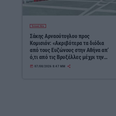
Τοπικά Νέα
Σάκης Αρναούτογλου προς
Κομισιόν: «Ακριβότερα τα διόδια
από τους Ευζώνους στην Αθήνα απ’
ό,τι από τις Βρυξέλλες μέχρι την
Ελλάδα»
07/08/2026 8:47 ΜΜ
today