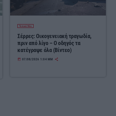
Τοπικά Νέα
Σέρρες: Οικογενειακή τραγωδία,
πριν από λίγο – Ο οδηγός τα
κατέγραψε όλα (Βίντεο)
07/08/2026 1:04 ΜΜ
today