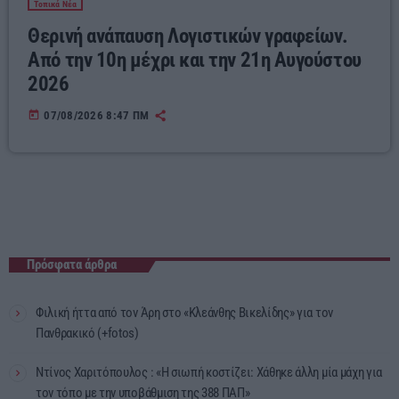
Τοπικά Νέα
Θερινή ανάπαυση Λογιστικών γραφείων.
Από την 10η μέχρι και την 21η Αυγούστου
2026
today
07/08/2026 8:47 ΠΜ
Πρόσφατα άρθρα
Φιλική ήττα από τον Άρη στο «Κλεάνθης Βικελίδης» για τον
Πανθρακικό (+fotos)
Ντίνος Χαριτόπουλος : «Η σιωπή κοστίζει: Χάθηκε άλλη μία μάχη για
τον τόπο με την υποβάθμιση της 388 ΠΑΠ»