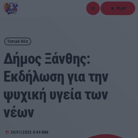
menu
play_arrow
PLAY
close
play_arrow
ΕΡΚΟ
Τοπικά Νέα
Δήμος Ξάνθης:
Εκδήλωση για την
Αρχική
ψυχική υγεία των
Εκπομπές
Ειδήσεις
νέων
Τοπικά Νέα
24/01/2025 4:49 ΜΜ
today
Αθλητικά