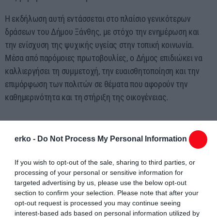
Η εκδήλωση αυτή εντάσσεται στο πλαίσιο γενικότερων
δράσεων του Δήμου Ξάνθης, με στόχο την ενημέρωση και
την ενίσχυση της ψυχικής υγείας στην τοπική κοινωνία.
Μέσα από παρόμοιες πρωτοβουλίες, ο Δήμος επιδιώκει να
καλλιεργήσει τη συμμετοχή, την ευαισθητοποίηση και την
επιμόρφωση των πολιτών σε θέματα που αφορούν την
καθημερινότητα και τη στήριξη της οικογένειας.
erko -
Do Not Process My Personal Information
If you wish to opt-out of the sale, sharing to third parties, or
processing of your personal or sensitive information for
Συντάχθηκε από:
ERKO
targeted advertising by us, please use the below opt-out
section to confirm your selection. Please note that after your
opt-out request is processed you may continue seeing
email
interest-based ads based on personal information utilized by