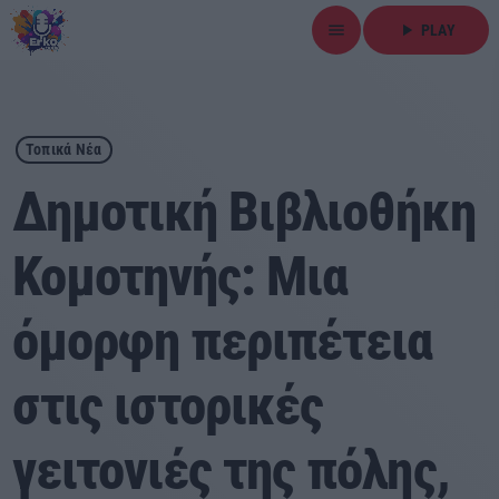
menu
play_arrow
PLAY
close
play_arrow
ΕΡΚΟ
Τοπικά Νέα
Δημοτική Βιβλιοθήκη
Κομοτηνής: Μια
Αρχική
όμορφη περιπέτεια
Εκπομπές
Ειδήσεις
στις ιστορικές
Τοπικά Νέα
γειτονιές της πόλης,
Αθλητικά