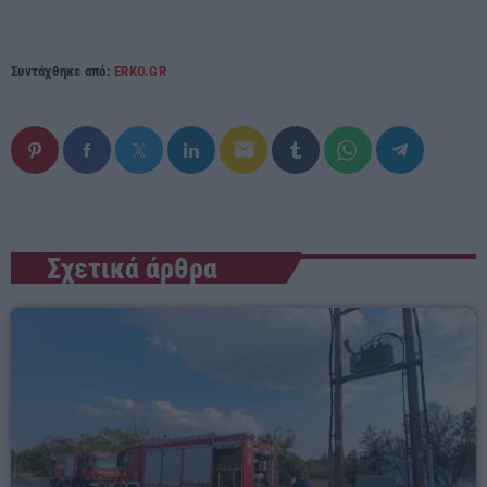
Συντάχθηκε από:
ERKO.GR
email
Σχετικά άρθρα