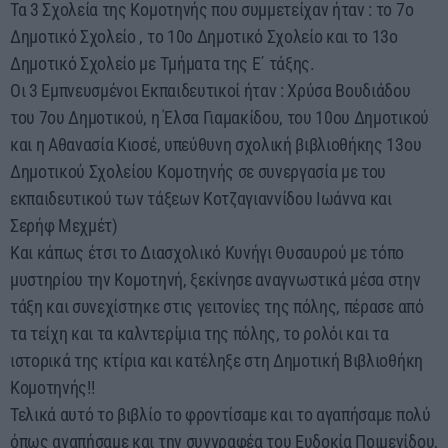
Τα 3 Σχολεία της Κομοτηνής που συμμετείχαν ήταν : το 7ο
Δημοτικό Σχολείο , το 10ο Δημοτικό Σχολείο και το 13ο
Δημοτικό Σχολείο με Τμήματα της Ε΄ τάξης.
Οι 3 Εμπνευσμένοι Εκπαιδευτικοί ήταν : Χρύσα Βουδιάδου
του 7ου Δημοτικού, η Έλσα Γιαμακίδου, του 10ου Δημοτικού
και η Αθανασία Κιοσέ, υπεύθυνη σχολική βιβλιοθήκης 13ου
Δημοτικού Σχολείου Κομοτηνής σε συνεργασία με του
εκπαιδευτικού των τάξεων Κοτζαγιαννίδου Ιωάννα και
Σερήφ Μεχμέτ)
Και κάπως έτσι το Διασχολικό Κυνήγι Θυσαυρού με τόπο
μυστηρίου την Κομοτηνή, ξεκίνησε αναγνωστικά μέσα στην
τάξη και συνεχίστηκε στις γειτονίες της πόλης, πέρασε από
τα τείχη και τα καλντερίμια της πόλης, το ρολόι και τα
ιστορικά της κτίρια και κατέληξε στη Δημοτική Βιβλιοθήκη
Κομοτηνής!!
Τελικά αυτό το βιβλίο το φροντίσαμε και το αγαπήσαμε πολύ
όπως αγαπήσαμε και την συγγραφέα του Ευδοκία Ποιμενίδου,