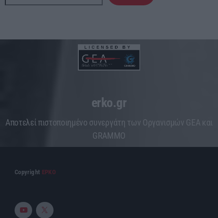
erko.gr
Aποτελεί πιστοποιημένο συνεργάτη των Οργανισμών GEA και
GRAMMO
Copyright
ΕΡΚΟ