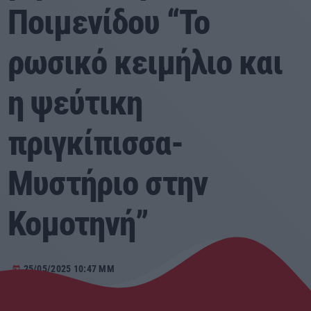
Ποιμενίδου “Το
Αγροτικά
ρωσικό κειμήλιο και
Τραγούδια της Θράκης
η ψεύτικη
Επικοινωνία
πριγκίπισσα-
Προσεχείς
Μυστήριο στην
ΕΡΚΟ
03:00 - 07:00
Κομοτηνή”
ERKO
07:00 - 08:00
25/05/2025 10:47 ΜΜ
today
ΕΡΚΟ