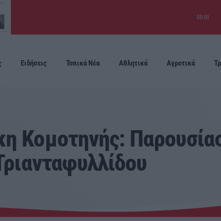
00:00
ς
Ειδήσεις
Τοπικά Νέα
Αθλητικά
Αγροτικά
Τρ
Προσεχείς
η Κομοτηνής: Παρουσίασ
 Τριανταφυλλίδου