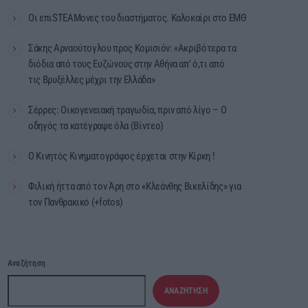
Οι επιSTEAMονες του διαστήματος. Καλοκαίρι στο ΕΜΘ
Σάκης Αρναούτογλου προς Κομισιόν: «Ακριβότερα τα
διόδια από τους Ευζώνους στην Αθήνα απ’ ό,τι από
τις Βρυξέλλες μέχρι την Ελλάδα»
Σέρρες: Οικογενειακή τραγωδία, πριν από λίγο – Ο
οδηγός τα κατέγραψε όλα (Βίντεο)
Ο Κινητός Κινηματογράφος έρχεται στην Κίρκη !
Φιλική ήττα από τον Άρη στο «Κλεάνθης Βικελίδης» για
τον Πανθρακικό (+fotos)
Αναζήτηση
ΑΝΑΖΉΤΗΣΗ