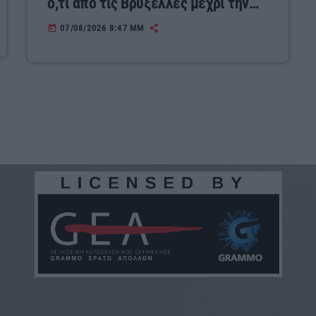
ό,τι από τις Βρυξέλλες μέχρι την
Ελλάδα»
07/08/2026 8:47 ΜΜ
today