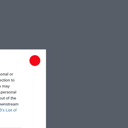
sonal or
ection to
ou may
 personal
out of the
 downstream
B’s List of