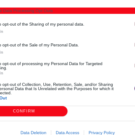
l Data Processing Opt Outs
o opt-out of the Sharing of my personal data.
In
o opt-out of the Sale of my Personal Data.
In
to opt-out of processing my Personal Data for Targeted
ing.
In
o opt-out of Collection, Use, Retention, Sale, and/or Sharing
ersonal Data that Is Unrelated with the Purposes for which it
lected.
Out
 των δράσεων που υλοποιούνται με την ΚΟΙΝΣΕΠ
ος Ροδόπης διοργανώνουν την παρουσίαση του βιβλίου
CONFIRM
η 26 Μαρτίου 2025, στις 18:30 στη Δημοτική Βιβλιοθήκη
Data Deletion
Data Access
Privacy Policy