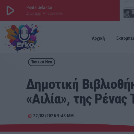
play_arrow
Panta Gelastoi
Δημήτρης Μητροπάνος
play_arrow
ΕΡΚΟ
LIVE
Αρχική
Εκπομπέ
Τοπικά Νέα
Δημοτική Βιβλιοθήκ
«Αιλία», της Ρένας
22/03/2025 9:48 ΜΜ
today