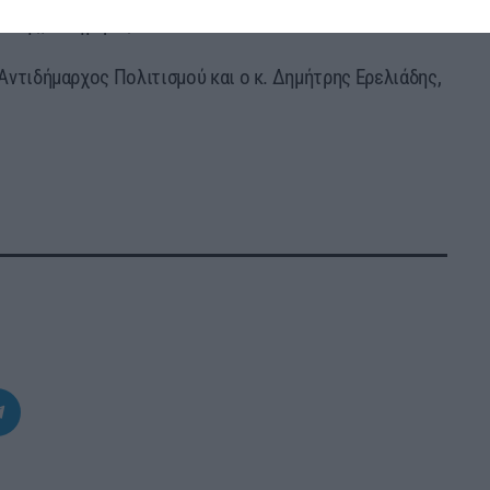
ίδης, δικηγόρος.
 Αντιδήμαρχος Πολιτισμού και ο κ. Δημήτρης Ερελιάδης,