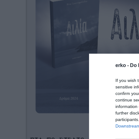
erko -
Do 
If you wish 
sensitive in
confirm you
continue se
information 
further disc
participants
Downstream 