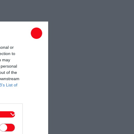
sonal or
ection to
ou may
 personal
out of the
 downstream
B’s List of