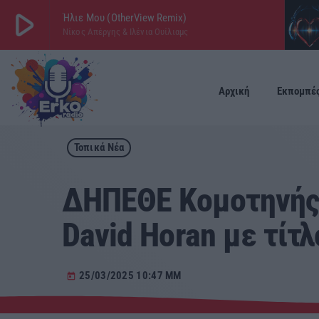
play_arrow
Ήλιε Μου (OtherView Remix)
Νίκος Απέργης & Ιλένια Ουίλιαμς
play_arrow
ΕΡΚΟ
LIVE
Αρχική
Εκπομπέ
Τοπικά Νέα
ΔΗΠΕΘΕ Κομοτηνής: 
David Horan με τίτ
25/03/2025 10:47 ΜΜ
today