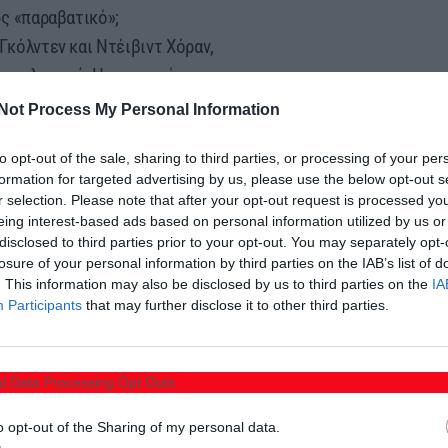
ως «παραβατικό»;
Γκόλντεν και Ντέιβιντ Χόραν,
 ρεαλιστικά. Η αντιμετώπιση της
αρακτηρίζεται από «τεχνικούς
Not Process My Personal Information
 και από κοινού αποφάσεις για να
to opt-out of the sale, sharing to third parties, or processing of your per
ι εμπλεκόμενοι, κυριολεκτικά και
formation for targeted advertising by us, please use the below opt-out s
οδόμημα του εκπαιδευτικού
r selection. Please note that after your opt-out request is processed y
 πρέπει να βρίσκονται «εν τάξει»,
eing interest-based ads based on personal information utilized by us or
disclosed to third parties prior to your opt-out. You may separately opt-
ά τους έχουν γερά θεμέλια.
losure of your personal information by third parties on the IAB’s list of
. This information may also be disclosed by us to third parties on the
IA
Participants
that may further disclose it to other third parties.
ιουλμέζης
l Data Processing Opt Outs
o opt-out of the Sharing of my personal data.