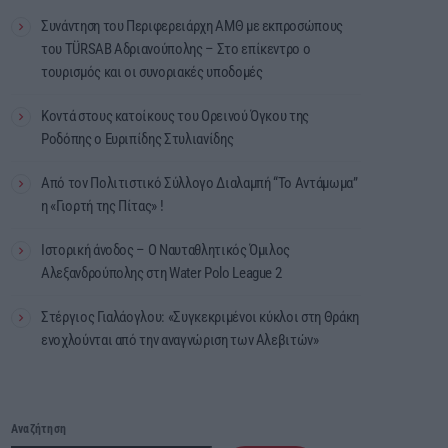
Συνάντηση του Περιφερειάρχη ΑΜΘ με εκπροσώπους
του TÜRSAB Αδριανούπολης – Στο επίκεντρο ο
τουρισμός και οι συνοριακές υποδομές
Κοντά στους κατοίκους του Ορεινού Όγκου της
Ροδόπης ο Ευριπίδης Στυλιανίδης
Από τον Πολιτιστικό Σύλλογο Διαλαμπή “Το Αντάμωμα”
η «Γιορτή της Πίτας» !
Ιστορική άνοδος – Ο Ναυταθλητικός Όμιλος
Αλεξανδρούπολης στη Water Polo League 2
Στέργιος Γιαλάογλου: «Συγκεκριμένοι κύκλοι στη Θράκη
ενοχλούνται από την αναγνώριση των Αλεβιτών»
Αναζήτηση