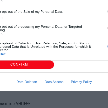
In
o opt-out of the Sale of my Personal Data.
In
to opt-out of processing my Personal Data for Targeted
ing.
In
o opt-out of Collection, Use, Retention, Sale, and/or Sharing
ersonal Data that Is Unrelated with the Purposes for which it
lected.
Out
ακή 30 Μαρτίου από την
CONFIRM
τη 10 έως και την Κυριακή 13
ΠΕΘΕ Κομοτηνής.
Data Deletion
Data Access
Privacy Policy
φοιτητικό, μαθητικό,
θουσα του ΔΗΠΕΘΕ