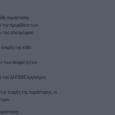
κάθε παράστασης
ό την προμήθεια των
ω της πλατφόρμας :
ν έναρξη της κάθε
χος των απαραίτητων
α του ΔΗΠΕΘΕ εργάσιμες
την έναρξη της παράστασης, οι
άτρου
παράστασης