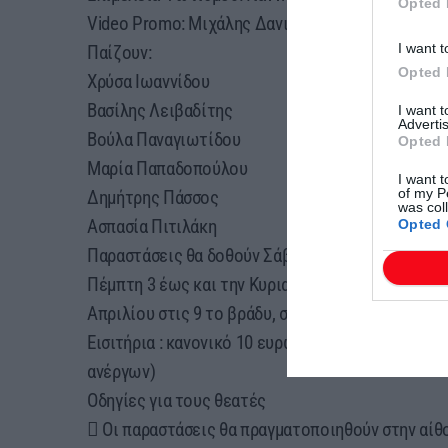
Opted 
Video Promo: Μιχάλης Δανιήλ Βαμβακάς
I want t
Παίζουν:
Opted 
Χρύσα Ιωαννίδου
Βασίλης Λειβαδίτης
I want 
Advertis
Βούλα Παναγιωτίδου
Opted 
Μαρία Παπαδοπούλου
I want t
of my P
Δημήτρης Πάσσος
was col
Ασπασία Πιτιλάκη
Opted 
Παραστάσεις θα δοθούν Σάββατο 29 και την Κυρι
Πέμπτη 3 έως και την Κυριακή 6 και από την Πέμπ
Απριλίου στις 9 το βράδυ, στην αίθουσα του ΔΗ
Εισιτήρια : κανονικό 10 ευρώ, μειωμένο 5 ευρώ (
ανέργων)
Οδηγίες για τους θεατές
 Οι παραστάσεις θα πραγματοποιηθούν στην αί