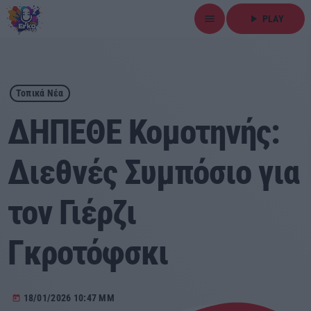
menu
play_arrow
PLAY
close
play_arrow
ΕΡΚΟ
Τοπικά Νέα
ΔΗΠΕΘΕ Κομοτηνής:
Διεθνές Συμπόσιο για
Αρχική
τον Γιέρζι
Εκπομπές
Ειδήσεις
Γκροτόφσκι
Τοπικά Νέα
18/01/2026 10:47 ΜΜ
today
Αθλητικά