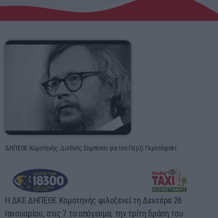
Αγροτικά
Τραγούδια της Θράκης
Επικοινωνία
Προσεχείς
ERKO
14:30 - 18:00
ΔΗΠΕΘΕ Κομοτηνής: Διεθνές Συμπόσιο για τον Γιέρζι Γκροτόφσκι
ΕΡΚΟ
Presented by Giorgos
18:00 - 00:00
Η ΔΚΕ ΔΗΠΕΘΕ Κομοτηνής φιλοξενεί τη Δευτέρα 26
Ιανουαρίου, στις 7 το απόγευμα, την τρίτη δράση του
ΕΡΚΟ