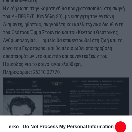
ηθοποιού–θεατή.
Η εκδήλωση στην Κομοτηνή θα πραγματοποιηθεί στη σκηνή
του ΔΗΠΕΘΕ (Γ. Κονδύλη 30), με εισηγητή τον Αντώνη
Διαμαντή, ηθοποιό, σκηνοθέτη και καλλιτεχνικό διευθυντή
του Θεάτρου Όμμα Στούντιο και του Κέντρου Θεατρικής
Ανθρωπολογίας. Η ομιλία θα επικεντρωθεί στη ζωή και το
έργο του Γκροτόφσκι και θα πλαισιωθεί από προβολή
αποσπασμάτων ντοκιμαντέρ και συνεντεύξεών του.
Η είσοδος για το κοινό είναι ελεύθερη.
Πληροφορίες: 25310 37770.
erko -
Do Not Process My Personal Information