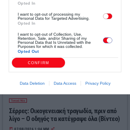
Σχετικά άρθρα
Opted In
I want to opt-out of processing my
Personal Data for Targeted Advertising.
Opted In
I want to opt-out of Collection, Use,
Retention, Sale, and/or Sharing of my
Personal Data that Is Unrelated with the
Purposes for which it was collected.
Opted Out
CONFIRM
Data Deletion
Data Access
Privacy Policy
Τοπικά Νέα
Σέρρες: Οικογενειακή τραγωδία, πριν από
λίγο – Ο οδηγός τα κατέγραψε όλα (Βίντεο)
today
07/08/2026 1:04 ΜΜ