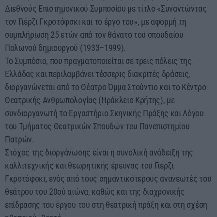
Διεθνούς Επιστημονικού Συμποσίου με τίτλο «Συναντώντας
00:00 - 05:00
τον Γιέρζι Γκροτόφσκι και το έργο του», με αφορμή τη
συμπλήρωση 25 ετών από τον θάνατο του σπουδαίου
Πολωνού δημιουργού (1933–1999).
Το Συμπόσιο, που πραγματοποιείται σε τρεις πόλεις της
Ελλάδας και περιλαμβάνει τέσσερις διακριτές δράσεις,
διοργανώνεται από το Θέατρο Όμμα Στούντιο και το Κέντρο
Θεατρικής Ανθρωπολογίας (Ηράκλειο Κρήτης), με
συνδιοργανωτή το Εργαστήριο Σκηνικής Πράξης και Λόγου
του Τμήματος Θεατρικών Σπουδών του Πανεπιστημίου
Πατρών.
Στόχος της διοργάνωσης είναι η συνολική ανάδειξη της
καλλιτεχνικής και θεωρητικής έρευνας του Γιέρζι
Γκροτόφσκι, ενός από τους σημαντικότερους ανανεωτές του
θεάτρου του 20ού αιώνα, καθώς και της διαχρονικής
επίδρασης του έργου του στη θεατρική πράξη και στη σχέση