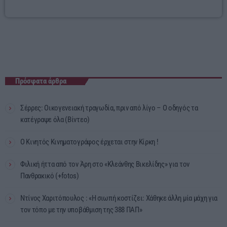
Πρόσφατα άρθρα
Σέρρες: Οικογενειακή τραγωδία, πριν από λίγο – Ο οδηγός τα
κατέγραψε όλα (Βίντεο)
Ο Κινητός Κινηματογράφος έρχεται στην Κίρκη !
Φιλική ήττα από τον Άρη στο «Κλεάνθης Βικελίδης» για τον
Πανθρακικό (+fotos)
Ντίνος Χαριτόπουλος : «Η σιωπή κοστίζει: Χάθηκε άλλη μία μάχη για
τον τόπο με την υποβάθμιση της 388 ΠΑΠ»