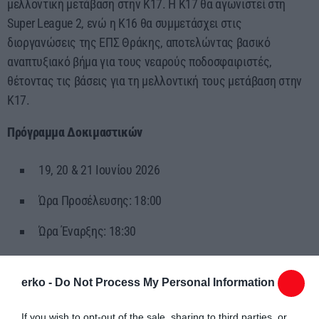
μελλοντική μετάβαση στην Κ17. Η Κ17 θα αγωνιστεί στη
Super League 2, ενώ η Κ16 θα συμμετάσχει στις
διοργανώσεις της ΕΠΣ Θράκης, αποτελώντας βασικό
αναπτυξιακό βήμα για τους νεαρούς ποδοσφαιριστές,
θέτοντας τις βάσεις για τη μελλοντική τους μετάβαση στην
Κ17.
Πρόγραμμα Δοκιμαστικών
19, 20 & 21 Ιουνίου 2026
Ώρα Προσέλευσης: 18:00
Ώρα Έναρξης: 18:30
Προπονητικό Κέντρο Πανθρακικού
erko -
Do Not Process My Personal Information
Τι πρέπει να έχεις μαζί σου
If you wish to opt-out of the sale, sharing to third parties, or