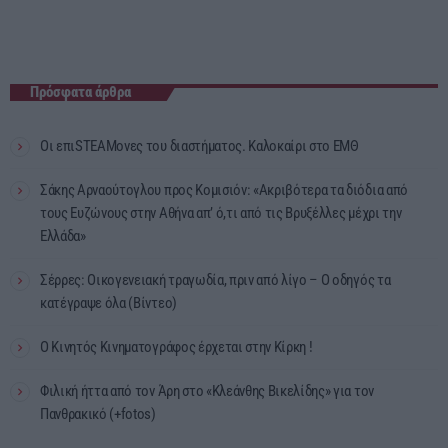
Πρόσφατα άρθρα
Οι επιSTEAMονες του διαστήματος. Καλοκαίρι στο ΕΜΘ
Σάκης Αρναούτογλου προς Κομισιόν: «Ακριβότερα τα διόδια από
τους Ευζώνους στην Αθήνα απ’ ό,τι από τις Βρυξέλλες μέχρι την
Ελλάδα»
Σέρρες: Οικογενειακή τραγωδία, πριν από λίγο – Ο οδηγός τα
κατέγραψε όλα (Βίντεο)
Ο Κινητός Κινηματογράφος έρχεται στην Κίρκη !
Φιλική ήττα από τον Άρη στο «Κλεάνθης Βικελίδης» για τον
Πανθρακικό (+fotos)