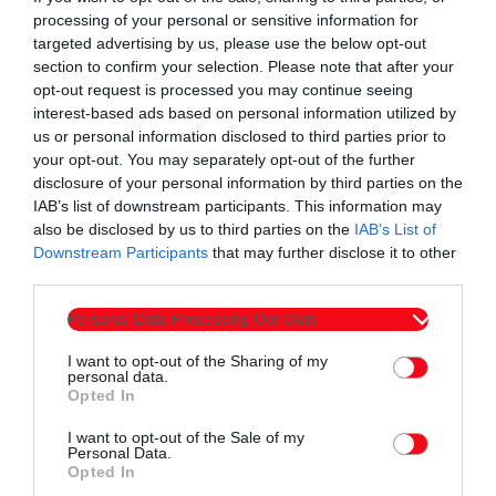
processing of your personal or sensitive information for
Κάρτα Υγείας Αθλητή σε ισχύ
targeted advertising by us, please use the below opt-out
section to confirm your selection. Please note that after your
Αθλητική περιβολή και ποδοσφαιρικά παπούτσια
opt-out request is processed you may continue seeing
interest-based ads based on personal information utilized by
Συμπληρωμένη φόρμα συμμετοχής
us or personal information disclosed to third parties prior to
your opt-out. You may separately opt-out of the further
Την σύμφωνη γνώμη του σωματείου, στο οποίο
disclosure of your personal information by third parties on the
ανήκεις
IAB’s list of downstream participants. This information may
also be disclosed by us to third parties on the
IAB’s List of
Downstream Participants
that may further disclose it to other
Γίνε μέλος της πράσινης οικογένειας!Η Ακαδημία του
third parties.
Πανθρακικού συνεχίζει να επενδύει στα νέα παιδιά,
Personal Data Processing Opt Outs
προσφέροντας ποιοτική εκπαίδευση, αγωνιστικές εμπειρίες
και ένα περιβάλλον που βοηθά κάθε ποδοσφαιριστή να
I want to opt-out of the Sharing of my
personal data.
εξελιχθεί εντός και εκτός γηπέδου.
Opted In
Οι ενδιαφερόμενοι μπορούν να συμπληρώσουν την παρακάτω
I want to opt-out of the Sale of my
φόρμα:
Personal Data.
Opted In
https://docs.google.com/forms/d/e/1FAIpQLSehWdbmjV1gA