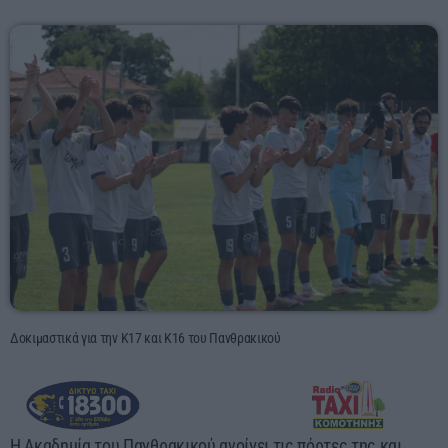
Αγροτικά
Τραγούδια της Θράκης
Επικοινωνία
Προσεχείς
ΕΡΚΟ
Presented by Giorgos
18:00 - 00:00
Δοκιμαστικά για την Κ17 και Κ16 του Πανθρακικού
ΕΡΚΟ
00:00 - 05:00
Η Ακαδημία του Πανθρακικού ανοίγει τις πόρτες της και
ERKO