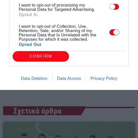
I want to opt-out of processing my
3zi-lJdJct7VL1Cj_sf80EKOTBey9ccZ50T1Q/viewform
Personal Data for Targeted Advertising.
Opted In
I want to opt-out of Collection, Use,
Retention, Sale, and/or Sharing of my
Personal Data that Is Unrelated with the
Purposes for which it was collected.
Opted Out
Συντάχθηκε από:
ERKO
CONFIRM
email
Data Deletion
Data Access
Privacy Policy
Σχετικά άρθρα