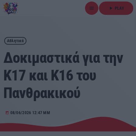
menu
play_arrow
PLAY
close
play_arrow
ΕΡΚΟ
Αθλητικά
Δοκιμαστικά για την
Κ17 και Κ16 του
Αρχική
Πανθρακικού
Εκπομπές
Ειδήσεις
08/06/2026 12:47 ΜΜ
today
Τοπικά Νέα
Αθλητικά