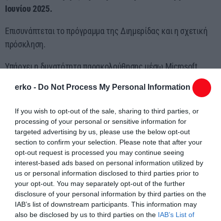
Ιουνίου 2025.
Επισυνάπτεται το πρόγραμμα της Διημερίδας και η σχετική
πρόσκληση.
Υπάρχει η δυνατότητα παρακολούθησης μέσω Microsoft
Teams στον σύνδεσμο:
erko -
Do Not Process My Personal Information
https://teams.microsoft.com/l/meetup-
join/19%3ameeting_MDk3NWM0YWMtN2ZlZS00NzU1LTk1NW
If you wish to opt-out of the sale, sharing to third parties, or
EtNDdmNjVhYmFjNWVl%40thread.v2/0?
processing of your personal or sensitive information for
context=%7b%22Tid%22%3a%228035113d-c2cd-41bd-b069-
targeted advertising by us, please use the below opt-out
section to confirm your selection. Please note that after your
0815370690c7%22%2c%22Oid%22%3a%229f6a86bf-9a89-
opt-out request is processed you may continue seeing
435e-885d-70f2f1a56c8d%22%7d
interest-based ads based on personal information utilized by
us or personal information disclosed to third parties prior to
Eπιστημονική & Οργανωτική επιτροπή
your opt-out. You may separately opt-out of the further
Σοφία Βούλγαρη, Αναπληρώτρια Καθηγήτρια Τ.Ε.Φ.
disclosure of your personal information by third parties on the
IAB’s list of downstream participants. This information may
Νίκος Μαυρέλος, Καθηγητής Τ.Ε.Φ.
also be disclosed by us to third parties on the
IAB’s List of