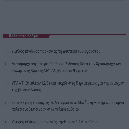
Πρόσφατα άρθρα
Υψηλός κίνδυνος πυρκαγιάς τη Δευτέρα 10 Αυγούστου
Διανομαρχιακή Επιτροπή Έβρου Ροδόπης Κατά των Χρυσωρυχείων :
«Ελληνικός Χρυσός ΑΕ”: Αλήθειες και Ψέματα»
ΥΠΑΑΤ: Επιπλέον 12,5 εκατ. ευρώ στις Περιφέρειες για την ενίσχυση
της βιοασφάλειας
Στον Έβρο η Υπουργός Πολιτισμού Λίνα Μενδώνη – «Σημαντικά έργα
πολιτισμού μπαίνουν στην τελική ευθεία»
Υψηλός κίνδυνος πυρκαγιάς την Κυριακή 9 Αυγούστου