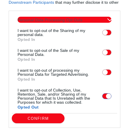
Κωστής Δανόπουλος, Επίκουρος Καθηγητής Τ.Ε.Φ.
Downstream Participants
that may further disclose it to other
Πέρσα Αποστολή, Επίκουρη Καθηγήτρια Τ.Ε.Φ.
third parties.
Βασιλική Κοντογιάννη, Ομότιμη Καθηγήτρια Τ.Ε.Φ
Personal Data Processing Opt Outs
I want to opt-out of the Sharing of my
personal data.
Opted In
I want to opt-out of the Sale of my
Personal Data.
Opted In
Συντάχθηκε από:
ERKO
I want to opt-out of processing my
Personal Data for Targeted Advertising.
Opted In
email
I want to opt-out of Collection, Use,
Retention, Sale, and/or Sharing of my
Personal Data that Is Unrelated with the
Purposes for which it was collected.
Opted Out
Σχετικά άρθρα
CONFIRM