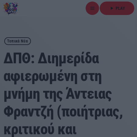
menu
play_arrow
PLAY
close
play_arrow
ΕΡΚΟ
Τοπικά Νέα
ΔΠΘ: Διημερίδα
αφιερωμένη στη
Αρχική
μνήμη της Άντειας
Εκπομπές
Ειδήσεις
Φραντζή (ποιήτριας,
Τοπικά Νέα
κριτικού και
Αθλητικά