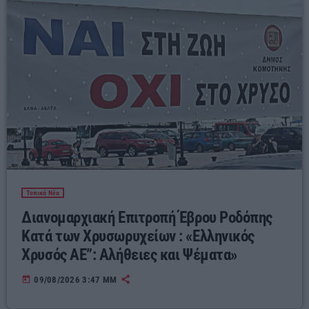
Τοπικά Νέα
Διανομαρχιακή Επιτροπή Έβρου Ροδόπης
Κατά των Χρυσωρυχείων : «Ελληνικός
Χρυσός ΑΕ”: Αλήθειες και Ψέματα»
today
09/08/2026 3:47 ΜΜ