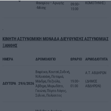
6
Φαναρίου – Αρωγής
ΚΟΜΟΤΗΝΗΣ)
09:00–
-Μέσης
15:00
ΚΙΝΗΤΗ ΑΣΤΥΝΟΜΙΚΗ ΜΟΝΑΔΑ ΔΙΕΥΘΥΝΣΗΣ ΑΣΤΥΝΟΜΙΑΣ
ΞΑΝΘΗΣ
ΗΜΕΡΑ
ΔΡΟΜΟΛΟΓΙΟ
ΩΡΑΡΙΟ
ΑΡΜΟΔΙΟΤΗΤΑ
Βαφέικα, Κουτσό,Συδινή,
Α.Τ. ΑΒΔΗΡΩΝ
Ν.Κεσσάνη, Ποταμιά,
Μάνδρα, Πεζούλα,
19.00–
(ΔΗΜΟΣ
ΔΕΥΤΕΡΑ
29/6/2026
Άβδηρα, Μυρωδάτο,
01.00
ΑΒΔΗΡΩΝ)
Γκιώνα, Πόρτο Λάγος,
Σέλινο, Πολύσιτος