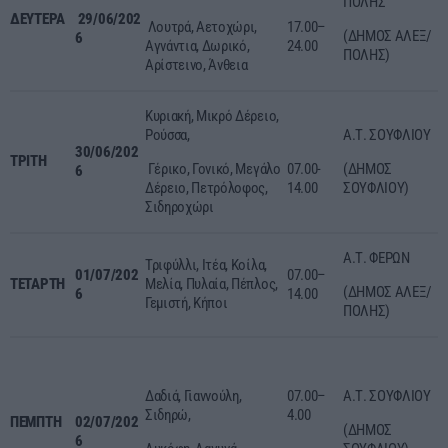
ΠΟΛΗΣ
ΔΕΥΤΕΡΑ
29/0
6/202
Λουτρά, Αετοχώρι,
17.00–
(ΔΗΜΟΣ ΑΛΕΞ/
6
Αγνάντια, Δωρικό,
24.00
ΠΟΛΗΣ)
Αρίστεινο, Άνθεια
Κυριακή, Μικρό Δέρειο,
Ρούσσα,
Α.Τ. ΣΟΥΦΛΙΟΥ
30/06
/202
ΤΡΙΤΗ
Γέρικο, Γονικό, Μεγάλο
07.00-
(ΔΗΜΟΣ
6
Δέρειο, Πετρόλοφος,
14.00
ΣΟΥΦΛΙΟΥ)
Σιδηροχώρι
Α.Τ. ΦΕΡΩΝ
Τριφύλλι, Ιτέα, Κοίλα,
01/07
/202
07.00–
ΤΕΤΑΡΤΗ
Μελία, Πυλαία, Πέπλος,
(ΔΗΜΟΣ ΑΛΕΞ/
6
14.00
Γεμιστή, Κήποι
ΠΟΛΗΣ)
Δαδιά, Γιαννούλη,
07.00–
Α.Τ. ΣΟΥΦΛΙΟΥ
Σιδηρώ,
4.00
ΠΕΜΠΤΗ
02
/
07
/202
(ΔΗΜΟΣ
6