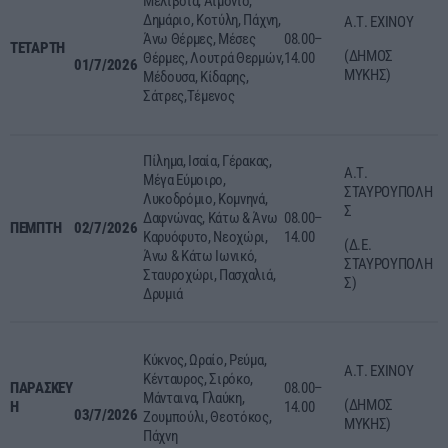
Μελίβοια, Αιμόνιο,
Δημάριο, Κοτύλη, Πάχνη,
Α.Τ. ΕΧΙΝΟΥ
Άνω Θέρμες, Μέσες
08.00–
ΤΕΤΑΡΤΗ
(ΔΗΜΟΣ
Θέρμες, Λουτρά Θερμών,
14.00
01/7/2026
ΜΥΚΗΣ)
Μέδουσα, Κίδαρης,
Σάτρες,Τέμενος
Πίλημα, Ισαία, Γέρακας,
Α.Τ.
Μέγα Εύμοιρο,
ΣΤΑΥΡΟΥΠΟΛΗ
Λυκοδρόμιο, Κομνηνά,
Σ
Δαφνώνας, Κάτω & Άνω
08.00–
ΠΕΜΠΤΗ
02/7/2026
Καρυόφυτο, Νεοχώρι,
14.00
(Δ.Ε.
Άνω & Κάτω Ιωνικό,
ΣΤΑΥΡΟΥΠΟΛΗ
Σταυροχώρι, Πασχαλιά,
Σ)
Δρυμιά
Κύκνος, Ωραίο, Ρεύμα,
Α.Τ. ΕΧΙΝΟΥ
Κένταυρος, Σιρόκο,
ΠΑΡΑΣΚΕΥ
08.00–
Μάνταινα, Γλαύκη,
(ΔΗΜΟΣ
Η
14.00
03/7/2026
Ζουμπούλι, Θεοτόκος,
ΜΥΚΗΣ)
Πάχνη