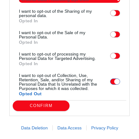
Προφήτης Ηλίας
I want to opt-out of the Sharing of my
personal data.
Opted In
Α.Τ.
Μεσούνη, Αίγειρος,
ΚΟΜΟΤΗΝΗΣ
I want to opt-out of the Sale of my
Καλλίστη, Γλυφάδα,
02/07/202
Personal Data.
ΠΕΜΠΤΗ
Παραλιακή ζώνη
(ΔΗΜΟΣ
6
Opted In
Φαναρίου – Αρωγής
ΚΟΜΟΤΗΝΗΣ)
15:00–
-Μέσης
21:00
I want to opt-out of processing my
Personal Data for Targeted Advertising.
Opted In
Α.Τ.
I want to opt-out of Collection, Use,
Μεσούνη, Αίγειρος,
ΚΟΜΟΤΗΝΗΣ
Retention, Sale, and/or Sharing of my
Καλλίστη, Γλυφάδα,
Personal Data that Is Unrelated with the
ΠΑΡΑΣΚΕΥ
03/07/202
Παραλιακή ζώνη
(ΔΗΜΟΣ
Purposes for which it was collected.
15:00–
Η
6
Opted Out
Φαναρίου – Αρωγής
ΚΟΜΟΤΗΝΗΣ)
21:00
-Μέσης
CONFIRM
Α.Τ.
Μεσούνη, Αίγειρος,
ΚΟΜΟΤΗΝΗΣ
Data Deletion
Data Access
Privacy Policy
Καλλίστη, Γλυφάδα,
05/07/202
ΚΥΡΙΑΚΗ
Παραλιακή ζώνη
(ΔΗΜΟΣ