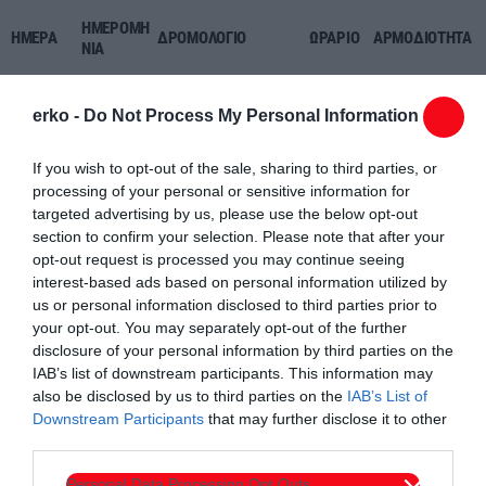
ΗΜΕΡΟΜΗ
ΗΜΕΡΑ
ΔΡΟΜΟΛΟΓΙΟ
ΩΡΑΡΙΟ
ΑΡΜΟΔΙΟΤΗΤΑ
ΝΙΑ
Μεσούνη, Αίγειρος,
Α.Τ.
erko -
Do Not Process My Personal Information
Καλλίστη, Γλυφάδα,
ΚΟΜΟΤΗΝΗΣ
29/06/202
ΔΕΥΤΕΡΑ
Παραλιακή ζώνη
14:00–
6
(ΔΗΜΟΣ
Φαναρίου – Αρωγής
If you wish to opt-out of the sale, sharing to third parties, or
20:00
ΚΟΜΟΤΗΝΗΣ)
-Μέσης
processing of your personal or sensitive information for
targeted advertising by us, please use the below opt-out
section to confirm your selection. Please note that after your
Παραλιακή ζώνη
Α.Τ.
opt-out request is processed you may continue seeing
Ξυλαγανής – Μαρώνειας
ΣΑΠΩΝ
30/06/202
interest-based ads based on personal information utilized by
ΤΡΙΤΗ
– Άγιος Χαράλαμπος –
(ΔΗΜΟΣ
6
us or personal information disclosed to third parties prior to
Προσκυνητές –
ΜΑΡΩΝΕΙΑΣ –
09:00–
your opt-out. You may separately opt-out of the further
Προφήτης Ηλίας
ΣΑΠΩΝ)
15:00
disclosure of your personal information by third parties on the
IAB’s list of downstream participants. This information may
Α.Τ.
also be disclosed by us to third parties on the
IAB’s List of
Παραλιακή ζώνη
ΣΑΠΩΝ
Downstream Participants
that may further disclose it to other
Ξυλαγανής – Μαρώνειας
(ΔΗΜΟΣ
01/07/202
third parties.
ΤΕΤΑΡΤΗ
– Άγιος Χαράλαμπος –
ΜΑΡΩΝΕΙΑΣ –
18:00–
6
Προσκυνητές –
ΣΑΠΩΝ)
02:00
Personal Data Processing Opt Outs