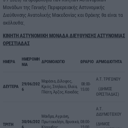
Μονάδων της Γενικής Περιφερειακής Αστυνομικής
Διεύθυνσης Ανατολικής Μακεδονίας και Θράκης θα είναι τα
ακόλουθα:
ΚΙΝΗΤΗ ΑΣΤΥΝΟΜΙΚΗ ΜΟΝΑΔΑ ΔΙΕΥΘΥΝΣΗΣ ΑΣΤΥΝΟΜΙΑΣ
ΟΡΕΣΤΙΑΔΑΣ
ΗΜΕΡΟΜΗ
ΗΜΕΡΑ
ΔΡΟΜΟΛΟΓΙΟ
ΩΡΑΡΙΟ
ΑΡΜΟΔΙΟΤΗΤΑ
ΝΙΑ
Α.Τ. ΤΡΙΓΩΝΟΥ
Μαράσια, Δίλοφος,
29
/0
6
/202
08:00-
ΔΕΥΤΕΡΑ
Κριός, Σπήλαιο, Ελαία,
(ΔΗΜΟΣ
6
15:00
Πλάτη, Άρζος, Καναδάς
ΟΡΕΣΤΙΑΔΑΣ)
Α.Τ.
ΔΙΔΥΜΟΤΕΙΧΟΥ
Μάνδρα, Αγριάνη,
30/06
/202
Πρωτοκκλήσι, Βρυσικά,
08:00-
(ΔΗΜΟΣ
ΤΡΙΤΗ
6
Κόρυμβος,
15:00