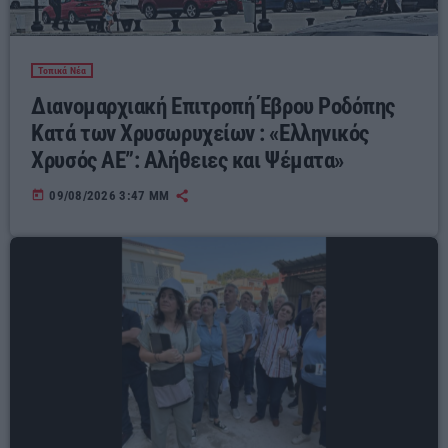
Τοπικά Νέα
Διανομαρχιακή Επιτροπή Έβρου Ροδόπης
Κατά των Χρυσωρυχείων : «Ελληνικός
Χρυσός ΑΕ”: Αλήθειες και Ψέματα»
today
09/08/2026 3:47 ΜΜ