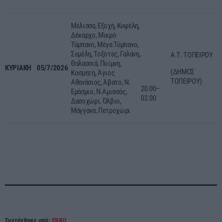
Μέλισσα, Εξοχή, Κυψέλη,
Δέκαρχο, Μικρό
Τύμπανο, Μέγα Τύμπανο,
Σεμέλη, Τοξότες, Γαλάνη,
Α.Τ. ΤΟΠΕΙΡΟΥ
Θαλασσιά, Ποίμνη,
ΚΥΡΙΑΚΗ
05/7/2026
(ΔΗΜΟΣ
Κοσμητή, Άγιος
ΤΟΠΕΙΡΟΥ)
Αθανάσιος, Άβατο, Ν.
20.00–
Εράσμιο, Ν.Αμισσός,
02.00
Δασοχώρι, Όλβιο,
Μάγγανα, Πετροχώρι
Συντάχθηκε από:
ERKO