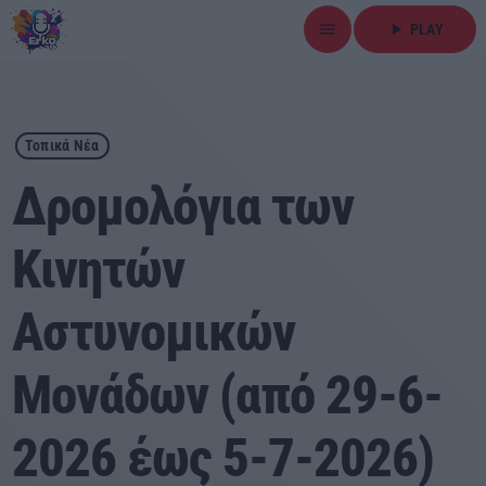
menu
play_arrow
PLAY
close
play_arrow
ΕΡΚΟ
Τοπικά Νέα
Δρομολόγια των
Κινητών
Αρχική
Αστυνομικών
Εκπομπές
Ειδήσεις
Μονάδων (από 29-6-
Τοπικά Νέα
2026 έως 5-7-2026)
Αθλητικά