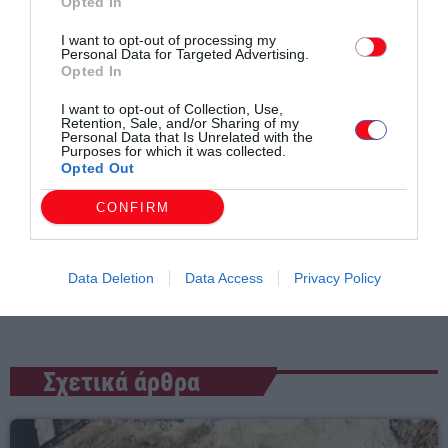
Opted In
I want to opt-out of processing my
Personal Data for Targeted Advertising.
Opted In
I want to opt-out of Collection, Use,
Retention, Sale, and/or Sharing of my
Personal Data that Is Unrelated with the
Purposes for which it was collected.
Opted Out
Συντάχθηκε από:
ERKO
CONFIRM
email
Data Deletion
Data Access
Privacy Policy
Σχετικά άρθρα