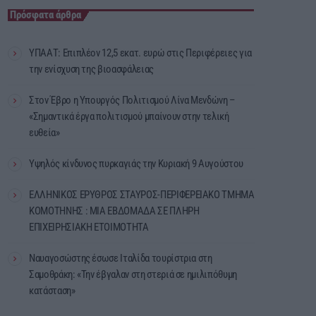
Πρόσφατα άρθρα
ΥΠΑΑΤ: Επιπλέον 12,5 εκατ. ευρώ στις Περιφέρειες για
την ενίσχυση της βιοασφάλειας
Στον Έβρο η Υπουργός Πολιτισμού Λίνα Μενδώνη –
«Σημαντικά έργα πολιτισμού μπαίνουν στην τελική
ευθεία»
Υψηλός κίνδυνος πυρκαγιάς την Κυριακή 9 Αυγούστου
ΕΛΛΗΝΙΚΟΣ ΕΡΥΘΡΟΣ ΣΤΑΥΡΟΣ-ΠΕΡΙΦΕΡΕΙΑΚΟ ΤΜΗΜΑ
ΚΟΜΟΤΗΝΗΣ : ΜΙΑ ΕΒΔΟΜΑΔΑ ΣΕ ΠΛΗΡΗ
ΕΠΙΧΕΙΡΗΣΙΑΚΗ ΕΤΟΙΜΟΤΗΤΑ
Ναυαγοσώστης έσωσε Ιταλίδα τουρίστρια στη
Σαμοθράκη: «Την έβγαλαν στη στεριά σε ημιλιπόθυμη
κατάσταση»