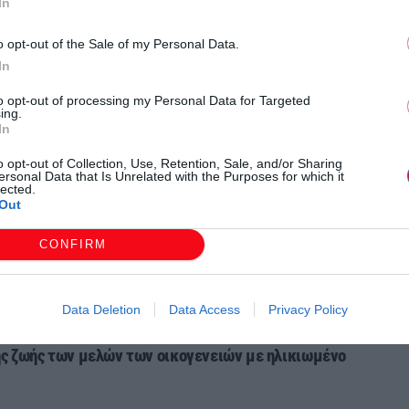
In
o opt-out of the Sale of my Personal Data.
 Ηλικιωμένων θα καλύψει τις ανάγκες 135 ατόμων που
In
 ημερήσιας φροντίδας αφορούν ηλικιωμένα άτομα, μη
ές δυσκολίες, άνοια κλπ.), των οποίων το
to opt-out of processing my Personal Data for Targeted
ing.
ζεται ή αντιμετωπίζει σοβαρά κοινωνικά και
In
 αδυνατεί να ανταποκριθεί στη φροντίδα που έχει
o opt-out of Collection, Use, Retention, Sale, and/or Sharing
ersonal Data that Is Unrelated with the Purposes for which it
lected.
Out
CONFIRM
λικίας στο φυσικό και κοινωνικό περιβάλλον,
Data Deletion
Data Access
Privacy Policy
κής ζωής των μελών των οικογενειών με ηλικιωμένο