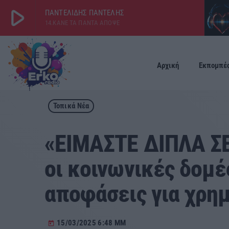
play_arrow
ΠΑΝΤΕΛΙΔΗΣ ΠΑΝΤΕΛΗΣ
14.ΚΑΝΕ ΤΑ ΠΑΝΤΑ ΑΠΟΨΕ
play_arrow
ΕΡΚΟ
LIVE
Αρχική
Εκπομπέ
Τοπικά Νέα
«ΕΙΜΑΣΤΕ ΔΙΠΛΑ ΣΕ
οι κοινωνικές δομέ
αποφάσεις για χρη
15/03/2025 6:48 ΜΜ
today