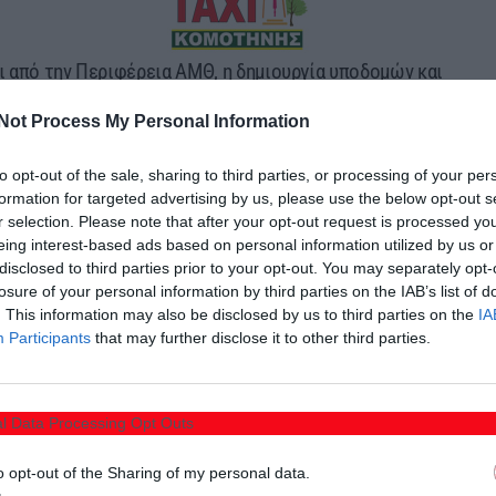
 από την Περιφέρεια ΑΜΘ, η δημιουργία υποδομών και
ς και της τέταρτης ηλικίας και άτομα με αναπηρία.
Not Process My Personal Information
φάσεις που αφορούν την ίδρυση 7 Κ.Η.Φ.Η και 4 δομών
με προβλήματα.
to opt-out of the sale, sharing to third parties, or processing of your per
formation for targeted advertising by us, please use the below opt-out s
δουλος Τοψίδης επισήμανε ότι «Με ευθύνη απέναντι
r selection. Please note that after your opt-out request is processed y
eing interest-based ads based on personal information utilized by us or
χεθεί, φροντίζουμε με έργα να ενισχύουμε τις
disclosed to third parties prior to your opt-out. You may separately opt-
ουμε με έργα να είμαστε δίπλα σε όσους το έχουν
losure of your personal information by third parties on the IAB’s list of
. This information may also be disclosed by us to third parties on the
IA
Participants
that may further disclose it to other third parties.
ους εξασφαλίσουμε αξιοπρεπή διαβίωση και συγχρόνως,
ίσης είναι πολύ σημαντικό να δώσουμε ευκαιρίες στα
l Data Processing Opt Outs
ιουργήσουν, στηρίζοντας παράλληλα και τις οικογένειες
υς ώμους τους ένα μεγάλο βάρος φροντίδας αυτών των
o opt-out of the Sharing of my personal data.