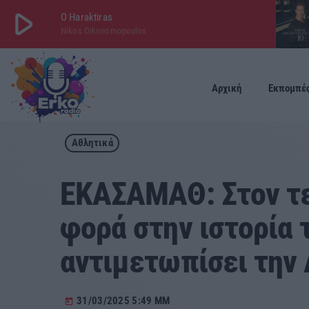
play_arrow
O Haraktiras
Nikos Oikonomopoulos
play_arrow
ΕΡΚΟ
LIVE
Αρχική
Εκπομπέ
Αθλητικά
ΕΚΑΣΑΜΑΘ: Στον τε
φορά στην ιστορία 
αντιμετωπίσει την
31/03/2025 5:49 ΜΜ
today