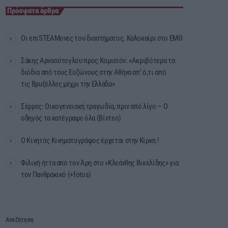
Πρόσφατα άρθρα
Οι επιSTEAMονες του διαστήματος. Καλοκαίρι στο ΕΜΘ
Σάκης Αρναούτογλου προς Κομισιόν: «Ακριβότερα τα
διόδια από τους Ευζώνους στην Αθήνα απ’ ό,τι από
τις Βρυξέλλες μέχρι την Ελλάδα»
Σέρρες: Οικογενειακή τραγωδία, πριν από λίγο – Ο
οδηγός τα κατέγραψε όλα (Βίντεο)
Ο Κινητός Κινηματογράφος έρχεται στην Κίρκη !
Φιλική ήττα από τον Άρη στο «Κλεάνθης Βικελίδης» για
τον Πανθρακικό (+fotos)
Αναζήτηση