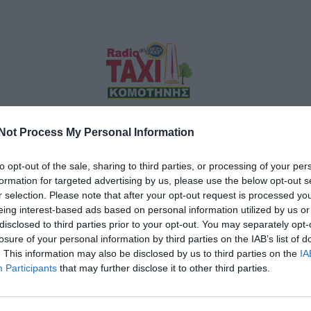
λας Κομοτηνής γνωρίζοντας την ήττα από τον ΑΟ
πουή πλήρωσε το νωθρό ξεκίνημα και το γεγονός πως
Not Process My Personal Information
 του σκορ.
to opt-out of the sale, sharing to third parties, or processing of your per
formation for targeted advertising by us, please use the below opt-out s
σει και να κυνηγήσει την άνοδο στη National League 2
r selection. Please note that after your opt-out request is processed y
 οι Στυλίδης, Καβαργύρης, Καραϊσκάκης, Γαϊτανίδης.
eing interest-based ads based on personal information utilized by us or
disclosed to third parties prior to your opt-out. You may separately opt-
σάν Βελή, μπήκε νωθρά στο παρκέ και γρήγορα βρέθηκε
losure of your personal information by third parties on the IAB’s list of
. This information may also be disclosed by us to third parties on the
IA
του δεκαλέπτου). Όταν η διαφορά έφτασε στους 8′ (23-
Participants
that may further disclose it to other third parties.
με το σκορ να γίνεται 33-15, αναγκάζοντας τον Παπουή
νοι με ένα επιμέρους σκορ 1-8 μείωσαν σε 34-23