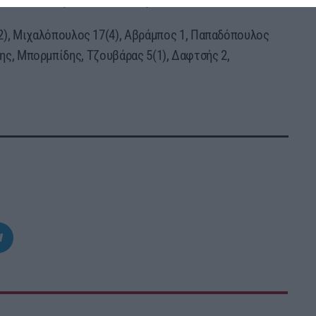
3, Παντέλαλης 2, Τικταπανίδης.
(2), Μιχαλόπουλος 17(4), Αβράμπος 1, Παπαδόπουλος
της, Μπορμπίδης, Τζουβάρας 5(1), Δαφτσής 2,