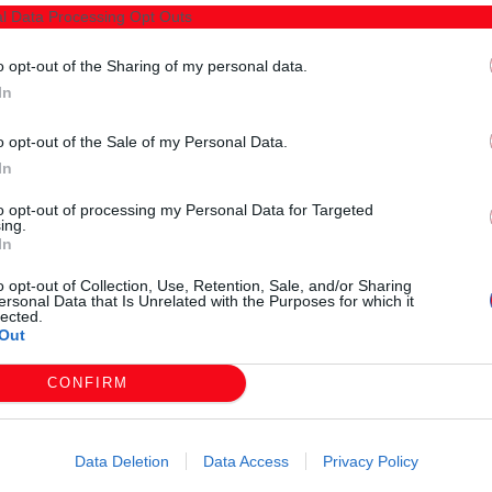
νη Πολυμένη να καλέσει εσπευσμένα τάιμ άουτ. Οι
l Data Processing Opt Outs
ωσαν στην άμυνα και πήγαν προηγούμενοι στα
o opt-out of the Sharing of my personal data.
 από τον Άτλαντα Κομοτηνής.
In
ήταν αντίστοιχη με την Προσοτσάνη να ελέγχει πλήρως
o opt-out of the Sale of my Personal Data.
του γηπέδου με τους νεαρούς παίχτες του Σωφρόνη
In
θεροποιήθηκε σε διψήφιο αριθμό πόντων που έφτασε
to opt-out of processing my Personal Data for Targeted
εν τα παράτησαν και μείωσαν στους 14 με το τέλος του
ing.
In
σαν η διαφορά παρέμεινε σε απόσταση ασφαλείας με την
o opt-out of Collection, Use, Retention, Sale, and/or Sharing
λικό του κυπέλλου ΕΚΑΣΑΜΑΘ «Τάσος Χαραλαμπίδης»
ersonal Data that Is Unrelated with the Purposes for which it
lected.
 Άτλαντα να δέχεται το χειροκρότημα για την τίμια
Out
CONFIRM
42-26, 57-43, 76-60
λίδης 23 (2), Γαϊτανίδης, Παλτόγλου 8(2), Κασαμπαλής 2,
Data Deletion
Data Access
Privacy Policy