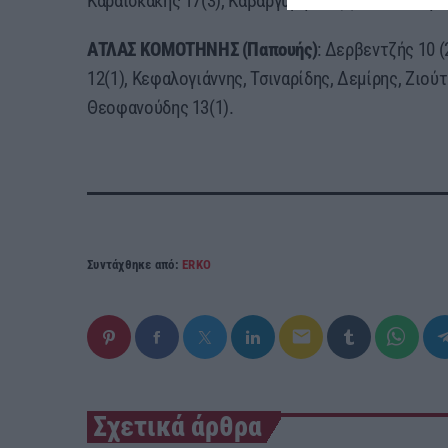
Καραϊσκάκης 17(3), Καβαργύρης 15(3), Κουτσίδης 
ΑΤΛΑΣ ΚΟΜΟΤΗΝΗΣ (Παπουής)
: Δερβεντζής 10 
12(1), Κεφαλογιάννης, Τσιναρίδης, Δεμίρης, Ζιού
Θεοφανούδης 13(1).
Συντάχθηκε από:
ERKO
email
Σχετικά άρθρα