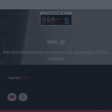
erko.gr
Aποτελεί πιστοποιημένο συνεργάτη των Οργανισμών GEA και
GRAMMO
Copyright
ΕΡΚΟ