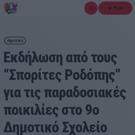
menu
play_arrow
PLAY
close
play_arrow
ΕΡΚΟ
Αγροτικά
Εκδήλωση από τους
“Σπορίτες Ροδόπης”
Αρχική
για τις παραδοσιακές
Εκπομπές
Ειδήσεις
ποικιλίες στο 9ο
Τοπικά Νέα
Δημοτικό Σχολείο
Αθλητικά