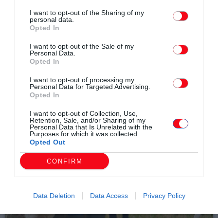
I want to opt-out of the Sharing of my
Συντάχθηκε από:
ERKO.GR
personal data.
Opted In
I want to opt-out of the Sale of my
email
Personal Data.
Opted In
I want to opt-out of processing my
Personal Data for Targeted Advertising.
Opted In
Σχετικά άρθρα
I want to opt-out of Collection, Use,
Retention, Sale, and/or Sharing of my
Personal Data that Is Unrelated with the
Purposes for which it was collected.
Opted Out
CONFIRM
Data Deletion
Data Access
Privacy Policy