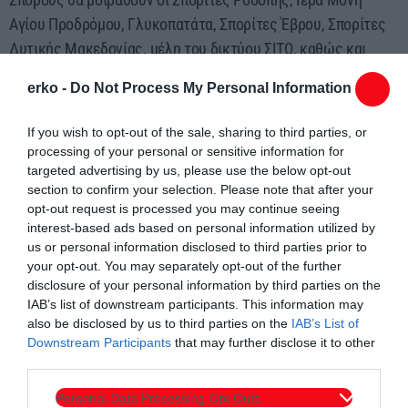
Αγίου Προδρόμου, Γλυκοπατάτα, Σπορίτες Έβρου, Σπορίτες
Δυτικής Μακεδονίας, μέλη του δικτύου ΣΙΤΩ, καθώς και
μεμονωμένοι καλλιεργητές
erko -
Do Not Process My Personal Information
Την εκδήλωση καλύπτει με παραδοσιακή μουσική η σχολή
If you wish to opt-out of the sale, sharing to third parties, or
ΝΟΤΑ του Χρήστου Χατζόπουλου
processing of your personal or sensitive information for
targeted advertising by us, please use the below opt-out
Τα μέλη των Σποριτών προσκαλούν όλους τους φίλους που
section to confirm your selection. Please note that after your
ενδιαφέρονται για τις παραδοσιακές ποικιλίες, να έρθουν
opt-out request is processed you may continue seeing
στην εκδήλωση για να πάρουν σπόρους για τους ίδιους ή για
interest-based ads based on personal information utilized by
us or personal information disclosed to third parties prior to
να μοιράσουν οι ίδιοι τους δικούς τους.
your opt-out. You may separately opt-out of the further
disclosure of your personal information by third parties on the
IAB’s list of downstream participants. This information may
also be disclosed by us to third parties on the
IAB’s List of
Downstream Participants
that may further disclose it to other
third parties.
Personal Data Processing Opt Outs