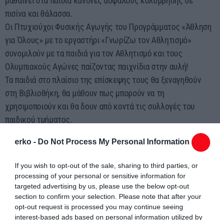
μαθαίνει στα παιδιά κανόνες ασφαλούς κολύμβησης σε
πισίνα και θάλασσα.
Οι Πτυχιούχοι Φυσικής Αγωγής του Προγράμματος «Άθληση
για Όλους» με το εργαστήρι «ΓνωρίΖω τον Αθλητισμό»
συνομιλούν με τα παιδιά για τον Αθλητισμό και τους
Ολυμπιακούς Αγώνες παίζοντας παιχνίδια στην αυλή!
Τα παιδιά στο πλαίσιο της επίσκεψης τους θα ξεναγηθούν
στη Βιβλιοθήκη, θα μάθουν πως μπορούν να τη
χρησιμοποιούν και θα δουν από κοντά τις συλλογές του
παιδικού τμήματος.
Στόχος είναι μέσα από τις συναντήσεις αυτές η σχολική
erko -
Do Not Process My Personal Information
κοινότητα να έρθει σε επαφή με τον φυσικό χώρο της
Βιβλιοθήκης και του βιβλίου, σε συνδυασμό με δράσεις από
If you wish to opt-out of the sale, sharing to third parties, or
τις Θεματικές Ενότητες που προκύπτουν από τους
processing of your personal or sensitive information for
Παγκόσμιους Δείκτες Αειφόρου Ανάπτυξης (περιβάλλον, ευ
targeted advertising by us, please use the below opt-out
section to confirm your selection. Please note that after your
ζην, ασφάλεια, κοινωνία των πολιτών κ.ά.) που στόχο έχουν
opt-out request is processed you may continue seeing
να εφοδιάζουν τους νεαρούς πολίτες με ένα ευρύ φάσμα
interest-based ads based on personal information utilized by