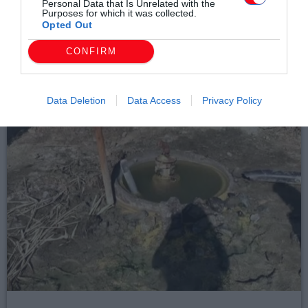
Personal Data that Is Unrelated with the
email
Purposes for which it was collected.
Opted Out
CONFIRM
Σχετικά άρθρα
Data Deletion
Data Access
Privacy Policy