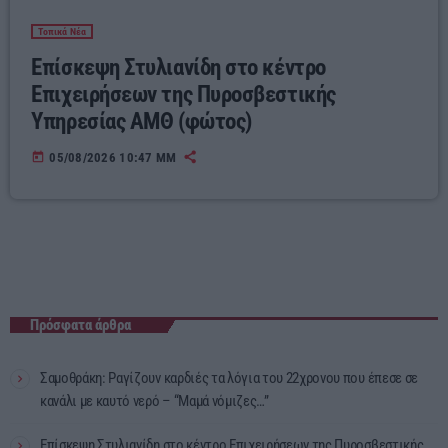
Τοπικά Νέα
Επίσκεψη Στυλιανίδη στο κέντρο
Επιχειρήσεων της Πυροσβεστικής
Υπηρεσίας ΑΜΘ (φώτος)
today
05/08/2026 10:47 ΜΜ
Πρόσφατα άρθρα
Σαμοθράκη: Ραγίζουν καρδιές τα λόγια του 22χρονου που έπεσε σε
κανάλι με καυτό νερό – “Μαμά νόμιζες…”
Επίσκεψη Στυλιανίδη στο κέντρο Επιχειρήσεων της Πυροσβεστικής