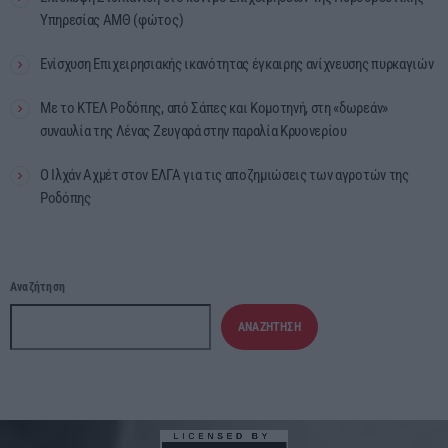
Υπηρεσίας ΑΜΘ (φώτος)
Ενίσχυση Επιχειρησιακής ικανότητας έγκαιρης ανίχνευσης πυρκαγιών
Με το ΚΤΕΛ Ροδόπης, από Σάπες και Κομοτηνή, στη «δωρεάν»
συναυλία της Λένας Ζευγαρά στην παραλία Κρυονερίου
Ο Ιλχάν Αχμέτ στον ΕΛΓΑ για τις αποζημιώσεις των αγροτών της
Ροδόπης
Αναζήτηση
ΑΝΑΖΉΤΗΣΗ