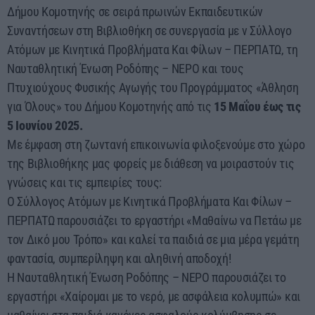
Δήμου Κομοτηνής σε σειρά πρωινών Εκπαιδευτικών
Συναντήσεων στη Βιβλιοθήκη σε συνεργασία με ν Σύλλογο
Ατόμων με Κινητικά Προβλήματα Και Φίλων – ΠΕΡΠΑΤΩ, τη
Ναυταθλητική Ένωση Ροδόπης – ΝΕΡΟ και τους
Πτυχιούχους Φυσικής Αγωγής του Προγράμματος «Άθληση
για Όλους» του Δήμου Κομοτηνής από τις
15 Μαΐου έως τις
5 Ιουνίου 2025.
Με έμφαση στη ζωντανή επικοινωνία φιλοξενούμε στο χώρο
της Βιβλιοθήκης μας φορείς με διάθεση να μοιραστούν τις
γνώσεις και τις εμπειρίες τους:
Ο Σύλλογος Ατόμων με Κινητικά Προβλήματα Και Φίλων –
ΠΕΡΠΑΤΩ παρουσιάζει το εργαστήρι «Μαθαίνω να Πετάω με
τον Δικό μου Τρόπο» και καλεί τα παιδιά σε μια μέρα γεμάτη
φαντασία, συμπερίληψη και αληθινή αποδοχή!
Η Ναυταθλητική Ένωση Ροδόπης – ΝΕΡΟ παρουσιάζει το
εργαστήρι «Χαίρομαι με το νερό, με ασφάλεια κολυμπώ» και