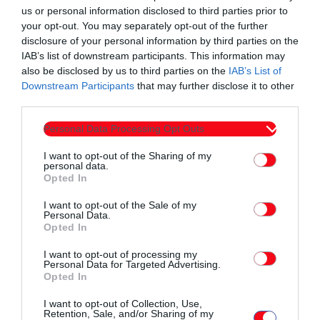
δεξιοτήτων που ανοίγουν τον δρόμο για την προσωπική
us or personal information disclosed to third parties prior to
your opt-out. You may separately opt-out of the further
ολοκλήρωση και ανάπτυξη, την κοινωνική ένταξη και την
disclosure of your personal information by third parties on the
ιδιότητα του ενεργού πολίτη.
IAB’s list of downstream participants. This information may
Απαιτείται δήλωση συμμετοχής των σχολικών τμημάτων
also be disclosed by us to third parties on the
IAB’s List of
στη Δημοτική Βιβλιοθήκη Κομοτηνής.
Downstream Participants
that may further disclose it to other
third parties.
Για οποιαδήποτε πληροφορία, επικοινωνήστε με τη Δημοτική
Βιβλιοθήκη Κομοτηνής.
Personal Data Processing Opt Outs
Τηλ. επικοινωνίας: 2531022589
I want to opt-out of the Sharing of my
mail: vivkomot@otenet.gr
personal data.
Opted In
I want to opt-out of the Sale of my
Personal Data.
Opted In
I want to opt-out of processing my
Personal Data for Targeted Advertising.
Συντάχθηκε από:
ERKO
Opted In
I want to opt-out of Collection, Use,
Retention, Sale, and/or Sharing of my