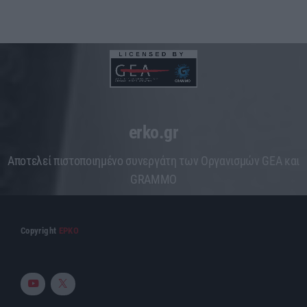
erko.gr
Aποτελεί πιστοποιημένο συνεργάτη των Οργανισμών GEA και
GRAMMO
Copyright
ΕΡΚΟ