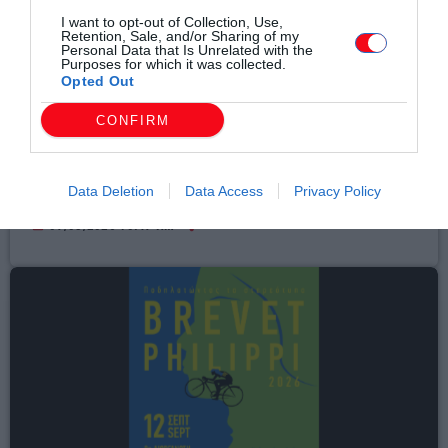
I want to opt-out of Collection, Use,
Retention, Sale, and/or Sharing of my
Personal Data that Is Unrelated with the
Purposes for which it was collected.
Opted Out
CONFIRM
Αθλητικά
Φιλική ήττα από τον Άρη στο «Κλεάνθης
Βικελίδης» για τον Πανθρακικό (+fotos)
Data Deletion
Data Access
Privacy Policy
today
07/08/2026 10:47 ΠΜ