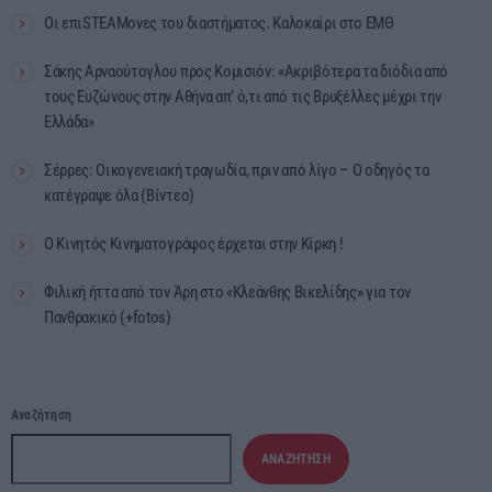
Οι επιSTEAMονες του διαστήματος. Καλοκαίρι στο ΕΜΘ
Σάκης Αρναούτογλου προς Κομισιόν: «Ακριβότερα τα διόδια από
τους Ευζώνους στην Αθήνα απ’ ό,τι από τις Βρυξέλλες μέχρι την
Ελλάδα»
Σέρρες: Οικογενειακή τραγωδία, πριν από λίγο – Ο οδηγός τα
κατέγραψε όλα (Βίντεο)
Ο Κινητός Κινηματογράφος έρχεται στην Κίρκη !
Φιλική ήττα από τον Άρη στο «Κλεάνθης Βικελίδης» για τον
Πανθρακικό (+fotos)
Αναζήτηση
ΑΝΑΖΉΤΗΣΗ