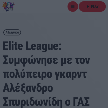
menu
play_arrow
PLAY
close
play_arrow
ΕΡΚΟ
Αθλητικά
Elite League:
Συμφώνησε με τον
Αρχική
πολύπειρο γκαρντ
Εκπομπές
Ειδήσεις
Αλέξανδρο
Τοπικά Νέα
Σπυριδωνίδη ο ΓΑΣ
Αθλητικά