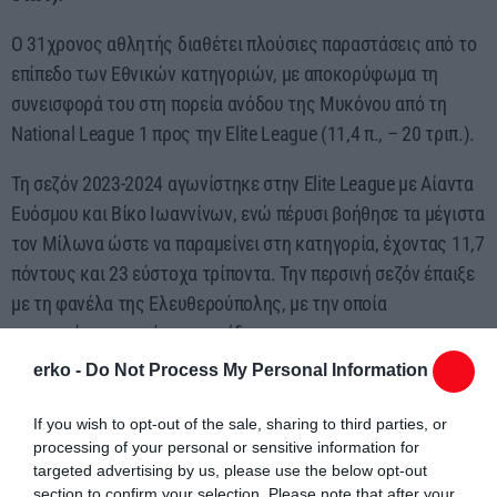
Ο 31χρονος αθλητής διαθέτει πλούσιες παραστάσεις από το
επίπεδο των Εθνικών κατηγοριών, με αποκορύφωμα τη
συνεισφορά του στη πορεία ανόδου της Μυκόνου από τη
National League 1 προς την Elite League (11,4 π., – 20 τριπ.).
Τη σεζόν 2023-2024 αγωνίστηκε στην Elite League με Αίαντα
Ευόσμου και Βίκο Ιωαννίνων, ενώ πέρυσι βοήθησε τα μέγιστα
τον Μίλωνα ώστε να παραμείνει στη κατηγορία, έχοντας 11,7
πόντους και 23 εύστοχα τρίποντα. Την περσινή σεζόν έπαιξε
με τη φανέλα της Ελευθερούπολης, με την οποία
αντιμετώπισε τη νέα του ομάδα.
erko -
Do Not Process My Personal Information
If you wish to opt-out of the sale, sharing to third parties, or
processing of your personal or sensitive information for
targeted advertising by us, please use the below opt-out
section to confirm your selection. Please note that after your