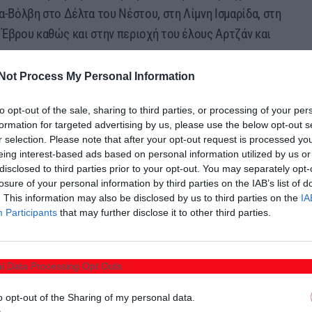
α-Βόλβη στο Δέλτα του Νέστου, στη Λίμνη Ισμαρίδα, στη
 Έβρου καθώς και στην περιοχή του έλους Αρτζάν και
Not Process My Personal Information
έρες την εβδομάδα και ορίζονται ειδικές ημερομηνίες
ειακές ενότητες.
Το κυνήγι του αγριόχοιρου
to opt-out of the sale, sharing to third parties, or processing of your per
formation for targeted advertising by us, please use the below opt-out s
 περιορισμό στο όριο κάρπωσης ανά ομάδα.
r selection. Please note that after your opt-out request is processed y
eing interest-based ads based on personal information utilized by us or
disclosed to third parties prior to your opt-out. You may separately opt-
βλέπεται απεριόριστο κυνήγι
losure of your personal information by third parties on the IAB’s list of
. This information may also be disclosed by us to third parties on the
IA
Participants
that may further disclose it to other third parties.
Μαρτίου 2026)
l Data Processing Opt Outs
o opt-out of the Sharing of my personal data.