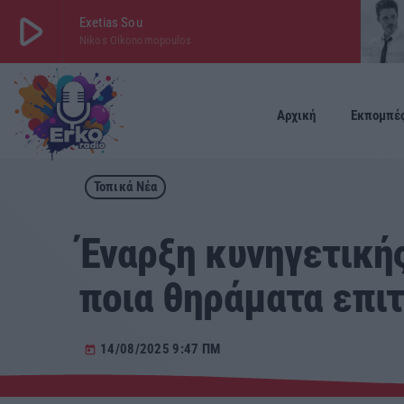
play_arrow
Exetias Sou
Nikos Oikonomopoulos
play_arrow
ΕΡΚΟ
LIVE
Αρχική
Εκπομπέ
Τοπικά Νέα
Έναρξη κυνηγετικής
ποια θηράματα επιτ
14/08/2025 9:47 ΠΜ
today