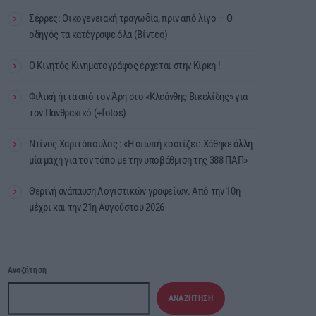
Σέρρες: Οικογενειακή τραγωδία, πριν από λίγο – Ο
οδηγός τα κατέγραψε όλα (Βίντεο)
Ο Κινητός Κινηματογράφος έρχεται στην Κίρκη !
Φιλική ήττα από τον Άρη στο «Κλεάνθης Βικελίδης» για
τον Πανθρακικό (+fotos)
Ντίνος Χαριτόπουλος : «Η σιωπή κοστίζει: Χάθηκε άλλη
μία μάχη για τον τόπο με την υποβάθμιση της 388 ΠΑΠ»
Θερινή ανάπαυση Λογιστικών γραφείων. Από την 10η
μέχρι και την 21η Αυγούστου 2026
Αναζήτηση
ΑΝΑΖΉΤΗΣΗ