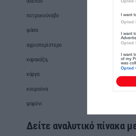
αλεπού
Opted 
πετροκούναβο
I want t
Opted 
φάσα
I want 
Advertis
Opted 
αγριοπερίστερο
I want t
καρακάξα,
of my P
was col
Opted 
κάργα
κουρούνα
ψαρόνι
Δείτε αναλυτικό πίνακα με