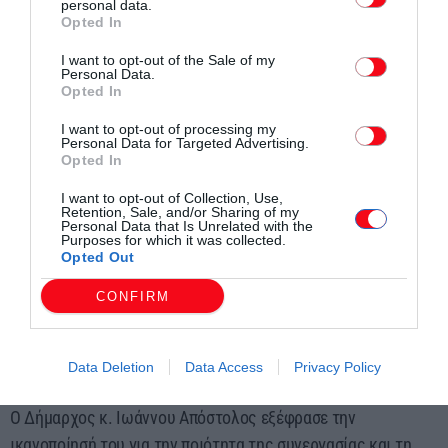
και η ενεργοποίηση ακίνητης περιουσίας με
personal data.
Opted In
στοχευμένες δημοπρατήσεις και αποδόσεις χρήσης
(Ίμερος, Προσκυνητές, Σάπες).
I want to opt-out of the Sale of my
Personal Data.
Opted In
Θεσμική εγγύηση για το αύριο του Δήμου Μαρωνείας-
I want to opt-out of processing my
Σαπών
Personal Data for Targeted Advertising.
Opted In
Η επίσκεψη της κας Σώκου σηματοδοτεί την απαρχή μιας
I want to opt-out of Collection, Use,
νέας θεσμικής περιόδου, κατά την οποία ο Δήμος
Retention, Sale, and/or Sharing of my
Personal Data that Is Unrelated with the
Μαρωνείας-Σαπών αποκτά φωνή και ρόλο σε κεντρικές
Purposes for which it was collected.
Opted Out
διαδικασίες σχεδιασμού και υλοποίησης πολιτικών. Σε μια
περιοχή με πλούτο φυσικό, πολιτιστικό και ανθρώπινο, αλλά
CONFIRM
και με έντονες διαρθρωτικές προκλήσεις, η ενίσχυση της
διασύνδεσης με την Κεντρική Διοίκηση αποτελεί καταλύτη
Data Deletion
Data Access
Privacy Policy
για την ανάπτυξη και την κοινωνική συνοχή.
Ο Δήμαρχος κ. Ιωάννου Απόστολος εξέφρασε την
ικανοποίησή του για την ποιότητα της συνεργασίας και τη