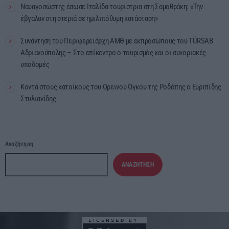
Ναυαγοσώστης έσωσε Ιταλίδα τουρίστρια στη Σαμοθράκη: «Την
έβγαλαν στη στεριά σε ημιλιπόθυμη κατάσταση»
Συνάντηση του Περιφερειάρχη ΑΜΘ με εκπροσώπους του TÜRSAB
Αδριανούπολης – Στο επίκεντρο ο τουρισμός και οι συνοριακές
υποδομές
Κοντά στους κατοίκους του Ορεινού Όγκου της Ροδόπης ο Ευριπίδης
Στυλιανίδης
Αναζήτηση
ΑΝΑΖΉΤΗΣΗ