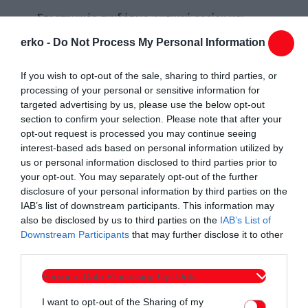
Στρατηγικές συνδέσεις φυσικού αερίου και
προώθηση της προσβασιμότητας μέσω κρίσιμων
erko -
Do Not Process My Personal Information
οδικών έργων (γέφυρα Ίμερου, διασύνδεση
Μαρώνειας – Κρωβύλης – Μέστης).
If you wish to opt-out of the sale, sharing to third parties, or
processing of your personal or sensitive information for
Υποστήριξη σε κοινωνικές πολιτικές όπως νέα
targeted advertising by us, please use the below opt-out
section to confirm your selection. Please note that after your
στεγαστικά προγράμματα, δομές φροντίδας
opt-out request is processed you may continue seeing
ηλικιωμένων και παιδιών, και παρεμβάσεις στον
interest-based ads based on personal information utilized by
τομέα της υγείας και πρόνοιας.
us or personal information disclosed to third parties prior to
your opt-out. You may separately opt-out of the further
Σημαντικές παρεμβάσεις στον πρωτογενή τομέα, με
disclosure of your personal information by third parties on the
IAB’s list of downstream participants. This information may
έργα αγροτικής οδοποιίας, άρδευσης και αξιοποίησης
also be disclosed by us to third parties on the
IAB’s List of
υδατικών πόρων.
Downstream Participants
that may further disclose it to other
third parties.
επισημάνθηκε η ανάγκη δημιουργίας του Θαλάσσιου ή
Αρχαιολογικού Πάρκου Μαρώνειας–Πετρωτών, η
Personal Data Processing Opt Outs
ανάπτυξη εναλλακτικών μορφών τουρισμού, καθώς
I want to opt-out of the Sharing of my