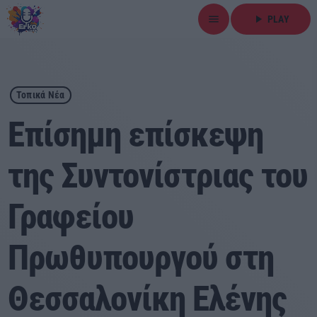
menu
play_arrow
PLAY
close
play_arrow
ΕΡΚΟ
Τοπικά Νέα
Επίσημη επίσκεψη
της Συντονίστριας του
Αρχική
Γραφείου
Εκπομπές
Ειδήσεις
Πρωθυπουργού στη
Τοπικά Νέα
Θεσσαλονίκη Ελένης
Αθλητικά