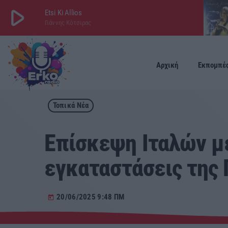
play_arrow
Etsi Ki Allios
Γιάννης Κότσιρας
play_arrow
ΕΡΚΟ
LIVE
Αρχική
Εκπομπέ
Τοπικά Νέα
Επίσκεψη Ιταλών μ
εγκαταστάσεις της 
20/06/2025 9:48 ΠΜ
today