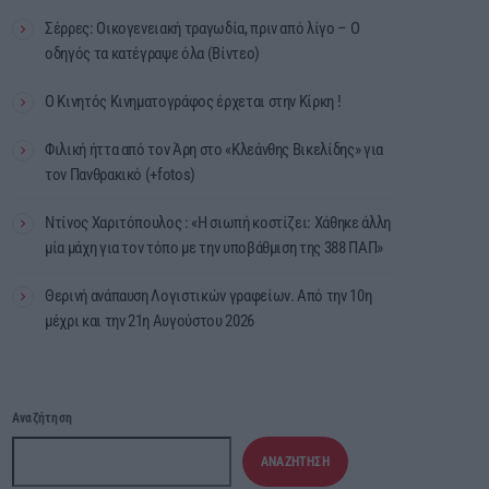
Σέρρες: Οικογενειακή τραγωδία, πριν από λίγο – Ο
οδηγός τα κατέγραψε όλα (Βίντεο)
Ο Κινητός Κινηματογράφος έρχεται στην Κίρκη !
Φιλική ήττα από τον Άρη στο «Κλεάνθης Βικελίδης» για
τον Πανθρακικό (+fotos)
Ντίνος Χαριτόπουλος : «Η σιωπή κοστίζει: Χάθηκε άλλη
μία μάχη για τον τόπο με την υποβάθμιση της 388 ΠΑΠ»
Θερινή ανάπαυση Λογιστικών γραφείων. Από την 10η
μέχρι και την 21η Αυγούστου 2026
Αναζήτηση
ΑΝΑΖΉΤΗΣΗ