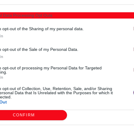
ες. Όλα τα πιάτα του μπουφέ επιμελήθηκαν και
l Data Processing Opt Outs
εξαγωγών μας, προσφέροντας στους επισκέπτες μια
o opt-out of the Sharing of my personal data.
α την ευγένεια, το ενδιαφέρον και την όμορφη διάθεση!
In
, και ανυπομονούμε για την επόμενη σας επίσκεψη!
o opt-out of the Sale of my Personal Data.
time, the postgraduate students from UNISG University of
In
bottling areas, where they had the opportunity to get a
to opt-out of processing my Personal Data for Targeted
ing.
vodka, gin, and other fine spirits — all crafted with care
In
o opt-out of Collection, Use, Retention, Sale, and/or Sharing
ersonal Data that Is Unrelated with the Purposes for which it
 for a tasting lunch featuring dishes made exclusively from
lected.
Out
were prepared with love by the dedicated members of our
of Thracian hospitality.
CONFIRM
kindness, enthusiasm, and collaborative spirit. You were
 to your next visit!