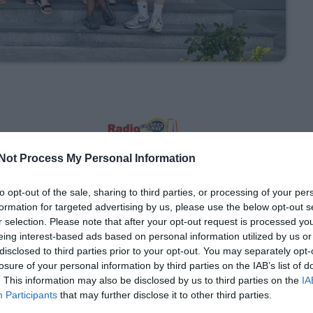
Not Process My Personal Information
ις εγκαταστάσεις της για δεύτερη φορά, Ιταλούς
to opt-out of the sale, sharing to third parties, or processing of your per
formation for targeted advertising by us, please use the below opt-out s
SG. Μετά το πέρας της επίσκεψης η Εταιρία με
r selection. Please note that after your opt-out request is processed y
eing interest-based ads based on personal information utilized by us or
 παραγωγής και εμφιάλωσης, όπου οι φοιτητές
disclosed to third parties prior to your opt-out. You may separately opt-
losure of your personal information by third parties on the IAB’s list of
ων αγαπημένων μας αποσταγμάτων — ούζο, τσίπουρο,
. This information may also be disclosed by us to third parties on the
IA
μεράκι και προσήλωση στην ποιότητα.
Participants
that may further disclose it to other third parties.
ας, απόλαυσαν ένα γεύμα με γεύσεις της Θράκης,