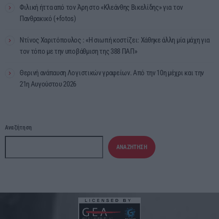
Φιλική ήττα από τον Άρη στο «Κλεάνθης Βικελίδης» για τον
Πανθρακικό (+fotos)
Ντίνος Χαριτόπουλος : «Η σιωπή κοστίζει: Χάθηκε άλλη μία μάχη για
τον τόπο με την υποβάθμιση της 388 ΠΑΠ»
Θερινή ανάπαυση Λογιστικών γραφείων. Από την 10η μέχρι και την
21η Αυγούστου 2026
Αναζήτηση
ΑΝΑΖΉΤΗΣΗ