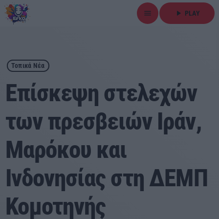
menu
play_arrow
PLAY
close
play_arrow
ΕΡΚΟ
Τοπικά Νέα
Επίσκεψη στελεχών
των πρεσβειών Ιράν,
Αρχική
Μαρόκου και
Εκπομπές
Ειδήσεις
Ινδονησίας στη ΔΕΜΠ
Τοπικά Νέα
Κομοτηνής
Αθλητικά