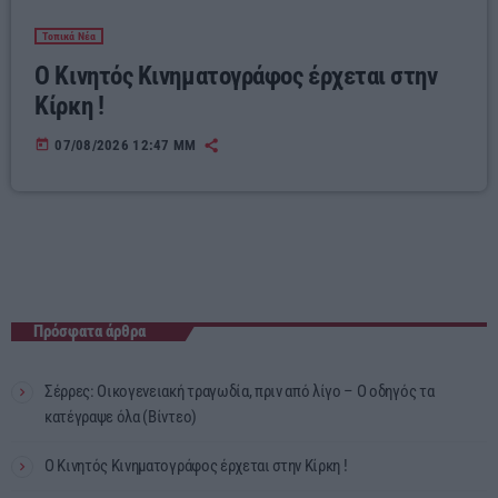
Τοπικά Νέα
Ο Κινητός Κινηματογράφος έρχεται στην
Κίρκη !
today
07/08/2026 12:47 ΜΜ
Πρόσφατα άρθρα
Σέρρες: Οικογενειακή τραγωδία, πριν από λίγο – Ο οδηγός τα
κατέγραψε όλα (Βίντεο)
Ο Κινητός Κινηματογράφος έρχεται στην Κίρκη !