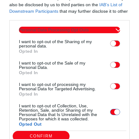
also be disclosed by us to third parties on the
IAB’s List of
Downstream Participants
that may further disclose it to other
third parties.
Personal Data Processing Opt Outs
I want to opt-out of the Sharing of my
personal data.
Opted In
I want to opt-out of the Sale of my
Personal Data.
Opted In
I want to opt-out of processing my
Personal Data for Targeted Advertising.
Τοπικά Νέα
Opted In
Στον Έβρο η Υπουργός Πολιτισμού Λίνα
I want to opt-out of Collection, Use,
Μενδώνη – «Σημαντικά έργα πολιτισμού
Retention, Sale, and/or Sharing of my
Personal Data that Is Unrelated with the
μπαίνουν στην τελική ευθεία»
Purposes for which it was collected.
Opted Out
today
09/08/2026 11:47 ΠΜ
CONFIRM