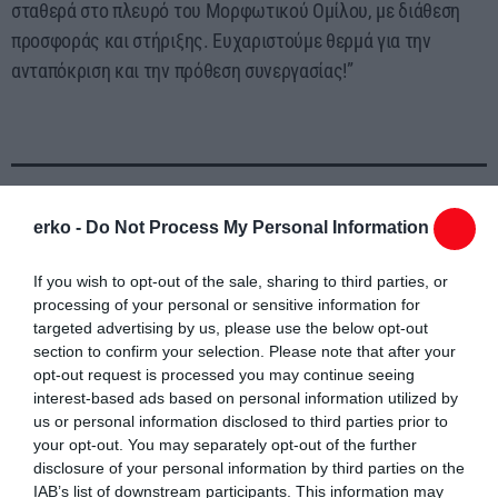
σταθερά στο πλευρό του Μορφωτικού Ομίλου, με διάθεση
προσφοράς και στήριξης. Ευχαριστούμε θερμά για την
ανταπόκριση και την πρόθεση συνεργασίας!”
erko -
Do Not Process My Personal Information
Συντάχθηκε από:
ERKO
If you wish to opt-out of the sale, sharing to third parties, or
processing of your personal or sensitive information for
email
targeted advertising by us, please use the below opt-out
section to confirm your selection. Please note that after your
opt-out request is processed you may continue seeing
interest-based ads based on personal information utilized by
us or personal information disclosed to third parties prior to
Σχετικά άρθρα
your opt-out. You may separately opt-out of the further
disclosure of your personal information by third parties on the
IAB’s list of downstream participants. This information may