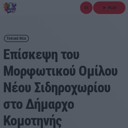
menu
play_arrow
PLAY
close
play_arrow
ΕΡΚΟ
Τοπικά Νέα
Επίσκεψη του
Μορφωτικού Ομίλου
Αρχική
Νέου Σιδηροχωρίου
Εκπομπές
Ειδήσεις
στο Δήμαρχο
Τοπικά Νέα
Κομοτηνής
Αθλητικά