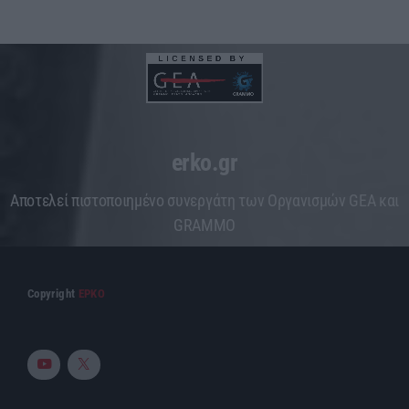
erko.gr
Aποτελεί πιστοποιημένο συνεργάτη των Οργανισμών GEA και
GRAMMO
Copyright
ΕΡΚΟ