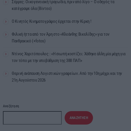
Σέρρες: Οικογενειακή τραγωδία, πριν από λίγο – Ο οδηγός τα
κατέγραψε όλα (Βίντεο)
Ο Κινητός Κινηματογράφος έρχεται στην Κίρκη !
Φιλική ήττα από τον Άρη στο «Κλεάνθης Βικελίδης» για τον
Πανθρακικό (+fotos)
Ντίνος Χαριτόπουλος : «Η σιωπή κοστίζει: Χάθηκε άλλη μία μάχη για
τον τόπο με την υποβάθμιση της 388 ΠΑΠ»
Θερινή ανάπαυση Λογιστικών γραφείων. Από την 10η μέχρι και την
21η Αυγούστου 2026
Αναζήτηση
ΑΝΑΖΉΤΗΣΗ