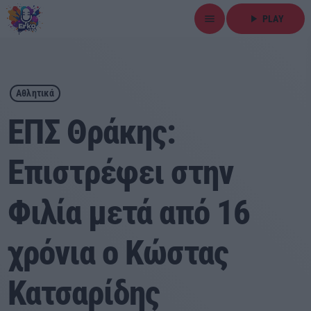
menu
play_arrow
PLAY
close
play_arrow
ΕΡΚΟ
Αθλητικά
ΕΠΣ Θράκης:
Επιστρέφει στην
Αρχική
Φιλία μετά από 16
Εκπομπές
Ειδήσεις
χρόνια ο Κώστας
Τοπικά Νέα
Κατσαρίδης
Αθλητικά