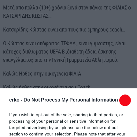
Μετά απο πολλά (10+) χρόνια ξανά στον πάγκο της ΦΙΛΙΑΣ ο
ΚΑΤΣΑΡΙΔΗΣ ΚΩΣΤΑΣ…
Κατσαρίδης Κώστας είναι απο τους πιο έμπηρους coach…
Ο Κώστας είναι απόφοιτος ΤΕΦΑΑ , είναι γυμναστής, είναι
κάτοχος διπλώματος UEFA B ,διαθέτη άδεια άσκησης
επαγγέλματος απο την Γενική Γραμματεία Αθλητισμού.
Καλώς Ηρθες στην οικογένεια ΦΙΛΙΑ
Καλώς ήρθες στην οικογένειά σου Coach…
erko -
Do Not Process My Personal Information
thrakisports.gr
If you wish to opt-out of the sale, sharing to third parties, or
processing of your personal or sensitive information for
targeted advertising by us, please use the below opt-out
section to confirm your selection. Please note that after your