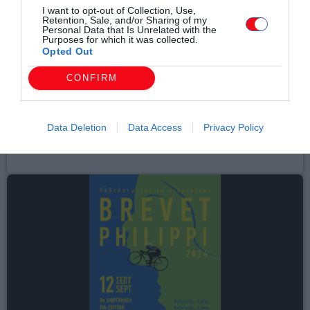
I want to opt-out of Collection, Use,
Retention, Sale, and/or Sharing of my
Personal Data that Is Unrelated with the
Purposes for which it was collected.
Opted Out
CONFIRM
Αθλητικά
Φιλική ήττα από τον Άρη στο «Κλεάνθης
Βικελίδης» για τον Πανθρακικό (+fotos)
Data Deletion
Data Access
Privacy Policy
today
07/08/2026 10:47 ΠΜ