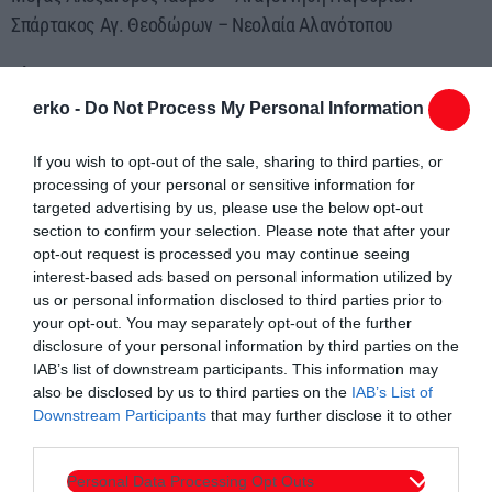
Σπάρτακος Αγ. Θεοδώρων – Νεολαία Αλανότοπου
Β’ ΚΑΤΗΓΟΡΙΑ ΕΠΣ ΘΡΑΚΗΣ
ΑΠΟΤΕΛΕΣΜΑΤΑ 16ης ΑΓΩΝΙΣΤΙΚΗΣ
erko -
Do Not Process My Personal Information
ΠΑΟΚ Κομοτηνής Β’ – Αετός Μίσχου 1-2
Ηρακλής Ν. Καλλίστης – Πόντος Κομοτηνής 5-1
If you wish to opt-out of the sale, sharing to third parties, or
processing of your personal or sensitive information for
Κομψάτος Πολυάνθου – ΑΟ Φαναρίου 1-2
targeted advertising by us, please use the below opt-out
ΑΠΣ Φιλία Κομοτηνής – Πανθρακικός Β’ 2-0
section to confirm your selection. Please note that after your
Ρεπό: Ατσάλι Αρχοντικών
opt-out request is processed you may continue seeing
interest-based ads based on personal information utilized by
Η ΒΑΘΜΟΛΟΓΙΑ (ΣΕ 16 ΑΓΩΝΕΣ)
us or personal information disclosed to third parties prior to
your opt-out. You may separately opt-out of the further
1. ΑΠΣ Φιλία Κομοτηνής 31 (43-20)*
disclosure of your personal information by third parties on the
2. ΑΟ Φαναρίου 31 (43-19)
IAB’s list of downstream participants. This information may
3. Ηρακλής Ν. Καλλίστης 27 (31-24)*
also be disclosed by us to third parties on the
IAB’s List of
Downstream Participants
that may further disclose it to other
4. Ατσάλι Αρχοντικών 25 (27-23)*
third parties.
5. Αετός Μίσχου 25 (40-29)*
6. ΠΑΟΚ Κομοτηνής Β’ 18 (24-32)*
Personal Data Processing Opt Outs