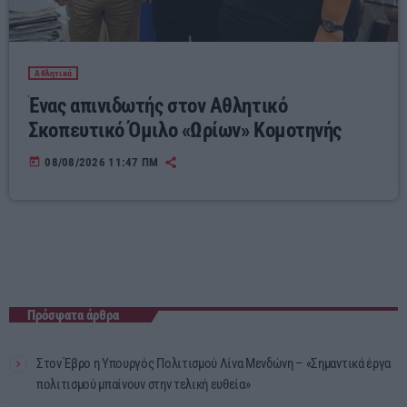
Αθλητικά
Ένας απινιδωτής στον Αθλητικό
Σκοπευτικό Όμιλο «Ωρίων» Κομοτηνής
today
08/08/2026 11:47 ΠΜ
Πρόσφατα άρθρα
Στον Έβρο η Υπουργός Πολιτισμού Λίνα Μενδώνη – «Σημαντικά έργα
πολιτισμού μπαίνουν στην τελική ευθεία»