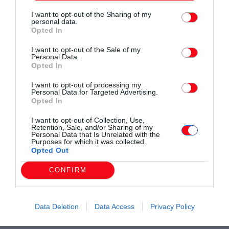
7. Πανθρακικός Β’ 15 (21-28)*
I want to opt-out of the Sharing of my
8. Κομψάτος Πολύανθου 13 (25-34)
personal data.
Opted In
9. Πόντος Κομοτηνής 4 (15-58)*
*
Οι ομάδες που έχουν κάνει το ρεπό τους στον β’ γύρο
I want to opt-out of the Sale of my
Personal Data.
Opted In
ΕΠΟΜΕΝΗ ΑΓΩΝΙΣΤΙΚΗ (17η, 23/2)
I want to opt-out of processing my
Πανθρακικός Β’ – Κομψάτος Πολυάνθου
Personal Data for Targeted Advertising.
Πόντος Κομοτηνής – ΠΑΟΚ Κομοτηνής Β’
Opted In
Ηρακλής Ν. Καλλίστης – Ατσάλι Αρχοντικών
I want to opt-out of Collection, Use,
Αετός Μίσχου – ΑΠΣ Φιλία Κομοτηνής
Retention, Sale, and/or Sharing of my
Personal Data that Is Unrelated with the
Ρεπό: ΑΟ Φαναρίου
Purposes for which it was collected.
Opted Out
CONFIRM
Data Deletion
Data Access
Privacy Policy
Συντάχθηκε από:
ERKO