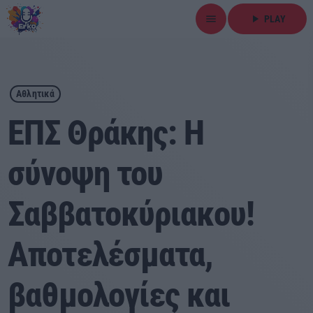
menu
play_arrow
PLAY
close
play_arrow
ΕΡΚΟ
Αθλητικά
ΕΠΣ Θράκης: Η
σύνοψη του
Αρχική
Σαββατοκύριακου!
Εκπομπές
Ειδήσεις
Αποτελέσματα,
Τοπικά Νέα
βαθμολογίες και
Αθλητικά