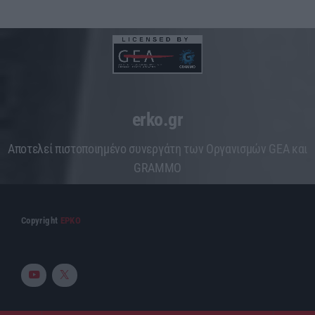
erko.gr
Aποτελεί πιστοποιημένο συνεργάτη των Οργανισμών GEA και
GRAMMO
Copyright
ΕΡΚΟ