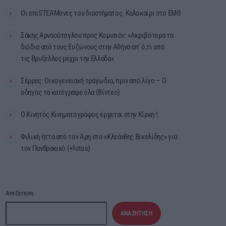
Οι επιSTEAMονες του διαστήματος. Καλοκαίρι στο ΕΜΘ
Σάκης Αρναούτογλου προς Κομισιόν: «Ακριβότερα τα
διόδια από τους Ευζώνους στην Αθήνα απ’ ό,τι από
τις Βρυξέλλες μέχρι την Ελλάδα»
Σέρρες: Οικογενειακή τραγωδία, πριν από λίγο – Ο
οδηγός τα κατέγραψε όλα (Βίντεο)
Ο Κινητός Κινηματογράφος έρχεται στην Κίρκη !
Φιλική ήττα από τον Άρη στο «Κλεάνθης Βικελίδης» για
τον Πανθρακικό (+fotos)
Αναζήτηση
ΑΝΑΖΉΤΗΣΗ