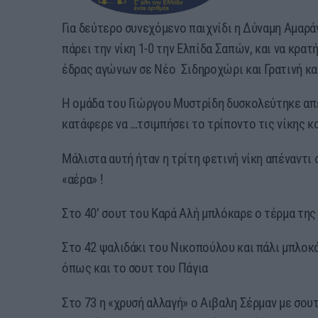
Για δεύτερο συνεχόμενο παιχνίδι η Δύναμη Αμαρ
πάρει την νίκη 1-0 την Ελπίδα Σαπών, και να κρα
έδρας αγώνων σε Νέο Σιδηροχώρι και Γρατινή και
Η ομάδα του Γιώργου Μυστρίδη δυσκολεύτηκε απέ
κατάφερε να …τσιμπήσει το τρίποντο τις νίκης κα
Μάλιστα αυτή ήταν η τρίτη φετινή νίκη απέναντι 
«αέρα» !
Στο 40’ σουτ του Καρά Αλή μπλόκαρε ο τέρμα της
Στο 42 ψαλιδάκι του Νικοπούλου και πάλι μπλοκά
όπως και το σουτ του Πάγια
Στο 73 η «χρυσή αλλαγή» ο Αιβαλη Σέρμαν με σουτ