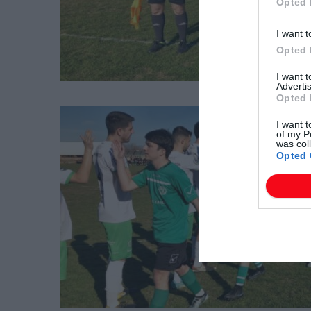
Opted 
I want t
Opted 
I want 
Advertis
Opted 
I want t
of my P
was col
Opted 