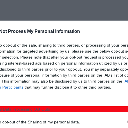
ωλας, Καραγιάννης (35 Κονταξάκης), Μέρτς Καρά
Not Process My Personal Information
αλος ( 62’ Μπατζελας), Καρά Αμετ, Αντωνιάδης (62
to opt-out of the sale, sharing to third parties, or processing of your per
formation for targeted advertising by us, please use the below opt-out s
r selection. Please note that after your opt-out request is processed y
ης, Στριλιγκας, Λίβας, Κεχαγιά, Ζαγγελιδης, Τότσικας
eing interest-based ads based on personal information utilized by us or
 Χάλατης (8’6 Θεοδωρίδης), Αγροκωστας, Αρσενης.
disclosed to third parties prior to your opt-out. You may separately opt-
losure of your personal information by third parties on the IAB’s list of
. This information may also be disclosed by us to third parties on the
IA
Participants
that may further disclose it to other third parties.
l Data Processing Opt Outs
o opt-out of the Sharing of my personal data.