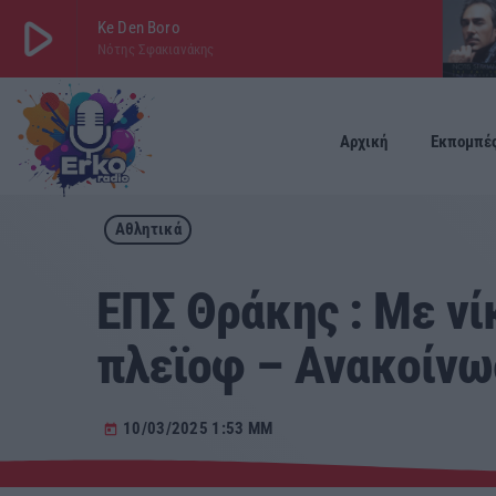
play_arrow
Ke Den Boro
Νότης Σφακιανάκης
play_arrow
ΕΡΚΟ
LIVE
Αρχική
Εκπομπέ
Αθλητικά
ΕΠΣ Θράκης : Με ν
πλεϊοφ – Ανακοίνω
10/03/2025 1:53 ΜΜ
today