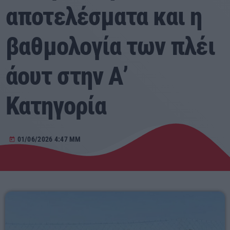
αποτελέσματα και η
Αγροτικά
βαθμολογία των πλέι
Τραγούδια της Θράκης
άουτ στην Α’
Επικοινωνία
Κατηγορία
Προσεχείς
ERKO.GR
01/06/2026 4:47 ΜΜ
today
08:00 - 10:00
ΕΡΚΟ
10:00 - 00:00
ERKO