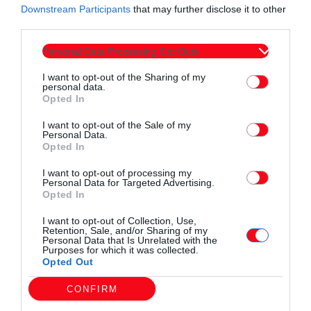
Ρεπό: ΠΑΟΚ Κομοτηνής.
Downstream Participants
that may further disclose it to other
third parties.
Personal Data Processing Opt Outs
I want to opt-out of the Sharing of my
personal data.
Opted In
Συντάχθηκε από:
ERKO.GR
I want to opt-out of the Sale of my
Personal Data.
Opted In
email
I want to opt-out of processing my
Personal Data for Targeted Advertising.
Opted In
I want to opt-out of Collection, Use,
Retention, Sale, and/or Sharing of my
Σχετικά άρθρα
Personal Data that Is Unrelated with the
Purposes for which it was collected.
Opted Out
CONFIRM