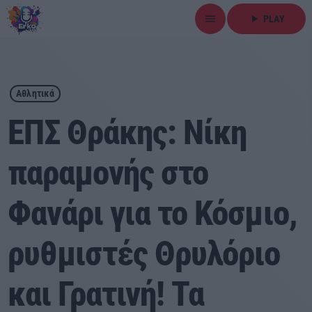
menu
play_arrow
PLAY
close
play_arrow
ΕΡΚΟ
Αθλητικά
ΕΠΣ Θράκης: Νίκη
παραμονής στο
Αρχική
Φανάρι για το Κόσμιο,
Εκπομπές
Ειδήσεις
ρυθμιστές Θρυλόριο
Τοπικά Νέα
και Γρατινή! Τα
Αθλητικά