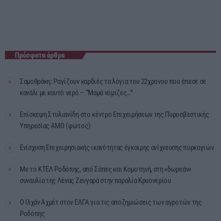
Πρόσφατα άρθρα
Σαμοθράκη: Ραγίζουν καρδιές τα λόγια του 22χρονου που έπεσε σε
κανάλι με καυτό νερό – “Μαμά νόμιζες…”
Επίσκεψη Στυλιανίδη στο κέντρο Επιχειρήσεων της Πυροσβεστικής
Υπηρεσίας ΑΜΘ (φώτος)
Ενίσχυση Επιχειρησιακής ικανότητας έγκαιρης ανίχνευσης πυρκαγιών
Με το ΚΤΕΛ Ροδόπης, από Σάπες και Κομοτηνή, στη «δωρεάν»
συναυλία της Λένας Ζευγαρά στην παραλία Κρυονερίου
Ο Ιλχάν Αχμέτ στον ΕΛΓΑ για τις αποζημιώσεις των αγροτών της
Ροδόπης