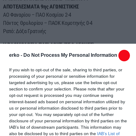
ΑΠΟΤΕΛΕΣΜΑΤΑ 9ης ΑΓΩΝΙΣΤΙΚΗΣ
ΑΟ Φαναρίου – ΠΑΟ Κοσμίου 2-4
Πόντος Θρυλορίου – ΠΑΟΚ Κομοτηνής 0-4
Ρεπό: Δόξα Γρατινής
Η ΒΑΘΜΟΛΟΓΙΑ ΠΛΕΙ ΑΟΥΤ (ΣΕ 9 ΑΓΩΝΕΣ)
7. ΠΑΟΚ Κομοτηνής 37 (53-57)*
erko -
Do Not Process My Personal Information
8. Δόξα Γρατινής 26 (30-61)
9. Πόντος Θρυλορίου 18 (29-66)
If you wish to opt-out of the sale, sharing to third parties, or
processing of your personal or sensitive information for
10. ΠΑΟ Κοσμίου 16 (42-68)
targeted advertising by us, please use the below opt-out
————————————————————
section to confirm your selection. Please note that after your
11. ΑΟ Φαναρίου 15 (22-79)
opt-out request is processed you may continue seeing
*
Η ομάδα που δεν έχει κάνει το ρεπό της
interest-based ads based on personal information utilized by
us or personal information disclosed to third parties prior to
your opt-out. You may separately opt-out of the further
Η ΕΠΟΜΕΝΗ ΤΕΛΕΥΤΑΙΑ ΑΓΩΝΙΣΤΙΚΗ (10η, 6/6)
disclosure of your personal information by third parties on the
ΠΑΟ Κοσμίου – Πόντος Θρυλορίου
IAB’s list of downstream participants. This information may
Δόξα Γρατινής – ΑΟ Φαναρίου
also be disclosed by us to third parties on the
IAB’s List of