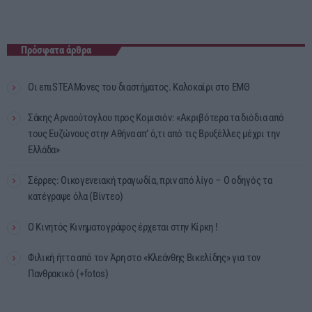
Πρόσφατα άρθρα
Οι επιSTEAMονες του διαστήματος. Καλοκαίρι στο ΕΜΘ
Σάκης Αρναούτογλου προς Κομισιόν: «Ακριβότερα τα διόδια από
τους Ευζώνους στην Αθήνα απ’ ό,τι από τις Βρυξέλλες μέχρι την
Ελλάδα»
Σέρρες: Οικογενειακή τραγωδία, πριν από λίγο – Ο οδηγός τα
κατέγραψε όλα (Βίντεο)
Ο Κινητός Κινηματογράφος έρχεται στην Κίρκη !
Φιλική ήττα από τον Άρη στο «Κλεάνθης Βικελίδης» για τον
Πανθρακικό (+fotos)