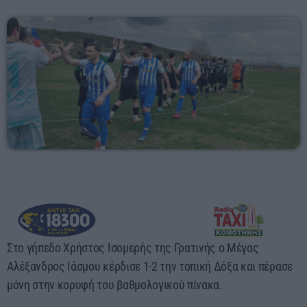
Αγροτικά
Τραγούδια της Θράκης
Επικοινωνία
Προσεχείς
ΕΡΚΟ
Presented by Giorgos
08:00 - 11:00
ΕΡΚΟ
Στο γήπεδο Χρήστος Ισομερής της Γρατινής ο Μέγας
11:00 - 13:00
Αλέξανδρος Ιάσμου κέρδισε 1-2 την τοπική Δόξα και πέρασε
μόνη στην κορυφή του βαθμολογικού πίνακα.
ERKO