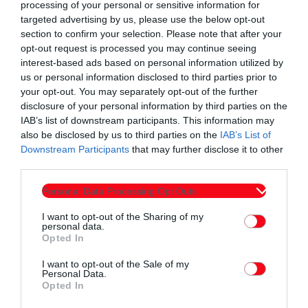
processing of your personal or sensitive information for
καταφέρουμε . Πλέον ξεκάθαρα το μυαλό μας είναι στον
targeted advertising by us, please use the below opt-out
section to confirm your selection. Please note that after your
ημιτελικό του κυπέλλου με τον ΠΑΟΚ Κομοτηνής και έτσι στα
opt-out request is processed you may continue seeing
4 τελευταία παιχνίδια θα γίνει ένα μικρό ροτεισον και
interest-based ads based on personal information utilized by
δοκιμές ώστε να παρουσιαστούμε έτοιμοι και όσο το δυνατό
us or personal information disclosed to third parties prior to
ξεκούραστοι. Τα παραπάνω σημειώνουν στο ΦΒ της Δόξας
your opt-out. You may separately opt-out of the further
disclosure of your personal information by third parties on the
Γρατινής για τον αγώνα με τον Μέγα Αλέξανδρο Ιάσμου.
IAB’s list of downstream participants. This information may
also be disclosed by us to third parties on the
IAB’s List of
Downstream Participants
that may further disclose it to other
third parties.
Personal Data Processing Opt Outs
I want to opt-out of the Sharing of my
personal data.
Opted In
I want to opt-out of the Sale of my
Personal Data.
Opted In