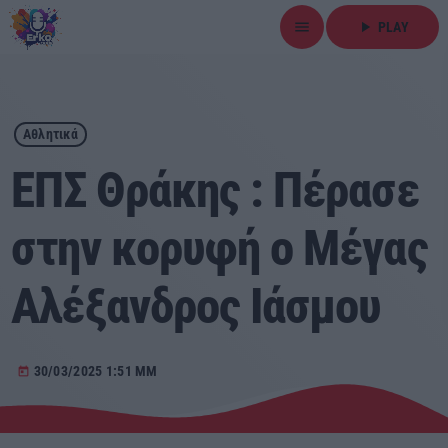
menu
play_arrow
PLAY
close
play_arrow
ΕΡΚΟ
Αθλητικά
ΕΠΣ Θράκης : Πέρασε
στην κορυφή ο Μέγας
Αρχική
Αλέξανδρος Ιάσμου
Εκπομπές
Ειδήσεις
30/03/2025 1:51 ΜΜ
today
Τοπικά Νέα
Αθλητικά