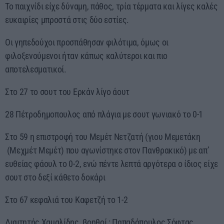
Το παιχνίδι είχε δύναμη, πάθος, τρία τέρματα και λίγες καλές
13:00 - 15:00
ευκαιρίες μπροστά στις δύο εστίες.
Οι γηπεδούχοι προσπάθησαν φιλότιμα, όμως οι
φιλοξενούμενοι ήταν κάπως καλύτεροι και πιο
αποτελεσματικοί.
Στο 27 το σουτ του Ερκάν λίγο άουτ
28 Πέτροδημοπουλος από πλάγια με σουτ γωνιακό το 0-1
Στο 59 η επιστροφή του Μεμέτ Νετζατή (γιου Μεμετάκη
(Μεχμέτ Μεμέτ) που αγωνίστηκε στον Πανθρακικό) με απ’
ευθείας φάουλ το 0-2, ενώ πέντε λεπτά αργότερα ο ίδιος είχε
σουτ στο δεξί κάθετο δοκάρι
Στο 67 κεφαλιά του Καφετζή το 1-2
Διαιτητής Χαμαλίδης, βοηθοί : Παπαδόπουλος Σόφτας