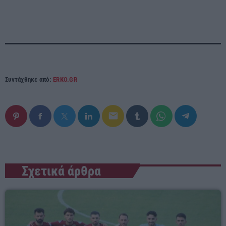
Συντάχθηκε από:
ERKO.GR
email
Σχετικά άρθρα