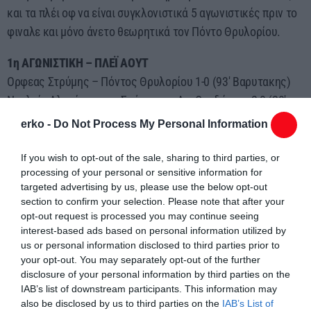
και τα πλέι οφ να είναι συγκλονιστικά 5 αγωνιστικές πριν το
φιναλε και μόνο άνετο θεωρητικά τον Πόντο Θρυλορίου.
1η ΑΓΩΝΙΣΤΙΚΗ – ΠΛΕΪ ΑΟΥΤ
Ορφεας Στρύμης – Πόντος Θρυλορίου 1-0 (93′ Βαρυτακης)
Νεολαία Αλανότοπου – Σπάρτακος Αγ. Θεοδώρων 2-0 (20′
Αριφ Κιουτσουκ, 55′ Τσακιρ Αικουτ)
erko -
Do Not Process My Personal Information
Αναγέννηση Παγουρίων – ΠΑΟ Κοσμίου 2-1 (2′ Αγριοδημος,
86′ Πανουτσοπουλος – 72′ Μπισμπικης)
If you wish to opt-out of the sale, sharing to third parties, or
processing of your personal or sensitive information for
Η ΒΑΘΜΟΛΟΓΙΑ ΤΩΝ ΠΛΕΪ ΑΟΥΤ (1 ΑΓΩΝΑΣ)
targeted advertising by us, please use the below opt-out
section to confirm your selection. Please note that after your
7. Πόντος Θρυλορίου 14 (0-1)
opt-out request is processed you may continue seeing
8. ΠΑΟ Κοσμίου 9 (1-2)
interest-based ads based on personal information utilized by
9. Αναγέννηση Παγουρίων 9 (2-1)
us or personal information disclosed to third parties prior to
your opt-out. You may separately opt-out of the further
10. Σπάρτακος Αγ. Θεοδώρων 6 (0-2)
disclosure of your personal information by third parties on the
—————————————————————–
IAB’s list of downstream participants. This information may
11. Ορφέας Στρύμης 6 (1-0)
also be disclosed by us to third parties on the
IAB’s List of