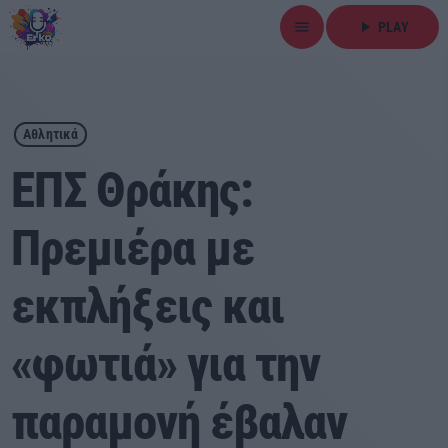
menu
play_arrow
PLAY
close
play_arrow
ΕΡΚΟ
Αθλητικά
ΕΠΣ Θράκης:
Πρεμιέρα με
Αρχική
εκπλήξεις και
Εκπομπές
Ειδήσεις
«φωτιά» για την
Τοπικά Νέα
παραμονή έβαλαν
Αθλητικά