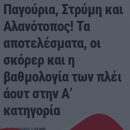
Παγούρια, Στρύμη και
Αγροτικά
Αλανότοπος! Τα
Τραγούδια της Θράκης
αποτελέσματα, οι
Επικοινωνία
σκόρερ και η
Προσεχείς
βαθμολογία των πλέι
ΕΡΚΟ
Presented by Giorgos
άουτ στην Α’
18:00 - 00:00
ΕΡΚΟ
κατηγορία
00:00 - 05:00
09/03/2025 2:48 ΜΜ
ERKO
today