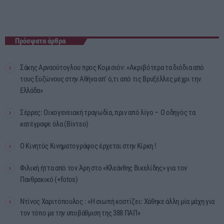
Πρόσφατα άρθρα
Σάκης Αρναούτογλου προς Κομισιόν: «Ακριβότερα τα διόδια από
τους Ευζώνους στην Αθήνα απ’ ό,τι από τις Βρυξέλλες μέχρι την
Ελλάδα»
Σέρρες: Οικογενειακή τραγωδία, πριν από λίγο – Ο οδηγός τα
κατέγραψε όλα (Βίντεο)
Ο Κινητός Κινηματογράφος έρχεται στην Κίρκη !
Φιλική ήττα από τον Άρη στο «Κλεάνθης Βικελίδης» για τον
Πανθρακικό (+fotos)
Ντίνος Χαριτόπουλος : «Η σιωπή κοστίζει: Χάθηκε άλλη μία μάχη για
τον τόπο με την υποβάθμιση της 388 ΠΑΠ»