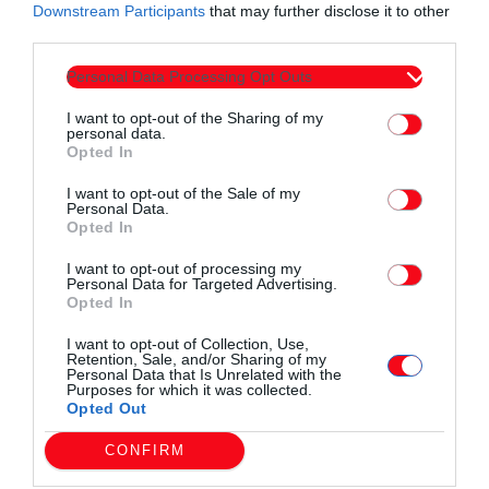
12. Νεολαία Αλανότοπου 5 (2-0)
Downstream Participants
that may further disclose it to other
third parties.
Personal Data Processing Opt Outs
I want to opt-out of the Sharing of my
personal data.
Opted In
Συντάχθηκε από:
ERKO
I want to opt-out of the Sale of my
Personal Data.
Opted In
email
I want to opt-out of processing my
Personal Data for Targeted Advertising.
Opted In
I want to opt-out of Collection, Use,
Retention, Sale, and/or Sharing of my
Σχετικά άρθρα
Personal Data that Is Unrelated with the
Purposes for which it was collected.
Opted Out
CONFIRM