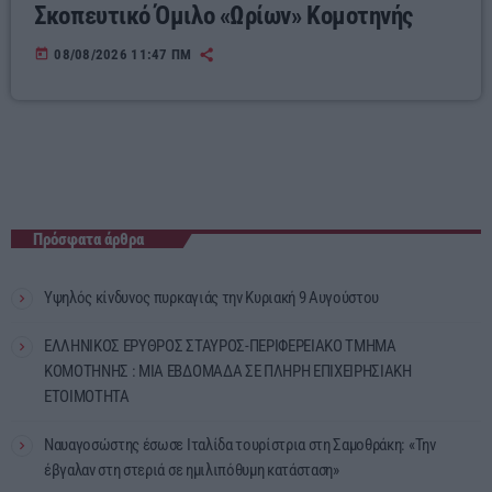
Σκοπευτικό Όμιλο «Ωρίων» Κομοτηνής
today
08/08/2026 11:47 ΠΜ
Πρόσφατα άρθρα
Υψηλός κίνδυνος πυρκαγιάς την Κυριακή 9 Αυγούστου
ΕΛΛΗΝΙΚΟΣ ΕΡΥΘΡΟΣ ΣΤΑΥΡΟΣ-ΠΕΡΙΦΕΡΕΙΑΚΟ ΤΜΗΜΑ
ΚΟΜΟΤΗΝΗΣ : ΜΙΑ ΕΒΔΟΜΑΔΑ ΣΕ ΠΛΗΡΗ ΕΠΙΧΕΙΡΗΣΙΑΚΗ
ΕΤΟΙΜΟΤΗΤΑ
Ναυαγοσώστης έσωσε Ιταλίδα τουρίστρια στη Σαμοθράκη: «Την
έβγαλαν στη στεριά σε ημιλιπόθυμη κατάσταση»