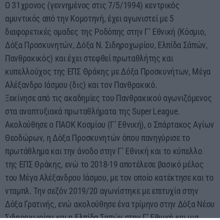
Ο 31χρονος (γεννημένος στις 7/5/1994) κεντρικός
αμυντικός από την Κομοτηνή, έχει αγωνιστεί με 5
διαφορετικές ομαδες της Ροδόπης στην Γ’ Εθνική (Κόσμιο,
Δόξα Προσκυνητών, Δόξα Ν. Σιδηροχωρίου, Ελπίδα Σάπών,
Πανθρακικός) και έχει στεφθεί πρωταθλήτης και
κυπελλούχος της ΕΠΣ Θράκης με Δόξα Προσκυνήτων, Μέγα
Αλέξανδρο Ιάσμου (δις) και τον Πανθρακικό.
Ξεκίνησε από τις ακαδημίες του Πανθρακικού αγωνιζόμενος
στα αναπτυξιακά πρωταθλήματα της Super League.
Ακολούθησε ο ΠΑΟΚ Κοσμίου (Γ’ Εθνική), ο Σπάρτακος Αγίων
Θεοδώρων, η Δόξα Προσκυνητών όπου πανηγύρισε το
πρωτάθλημα και την άνοδο στην Γ’ Εθνική και το κύπελλο
της ΕΠΣ Θράκης, ενώ το 2018-19 αποτέλεσε βασικό μέλος
του Μέγα Αλέξανδρου Ιάσμου, με τον οποίο κατέκτησε και το
νταμπλ. Την σεζόν 2019/20 αγωνίστηκε με επιτυχία στην
Δόξα Γρατινής, ενώ ακολούθησε ένα τρίμηνο στην Δόξα Νέου
Σιδηροχωρίου και η Ελπίδα Σαπών στην Γ’ Εθνική και μια