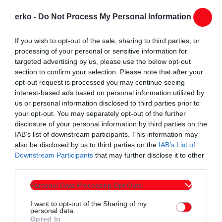
διετία ο Πανθρακικός με τον οποίο κατέκτησε το
erko -
Do Not Process My Personal Information
πρωτάθλημα της ΕΠΣ Θράκης και την άνοδο μέσω μπαράζ
στην Γ’ Εθνική. Ακολούθησαν ξανά η Γρατινή και ο Ίασμος.
If you wish to opt-out of the sale, sharing to third parties, or
Έχει αγωνιστεί και στην ομάδα Region’s της ΕΠΣ Θράκης.
processing of your personal or sensitive information for
targeted advertising by us, please use the below opt-out
section to confirm your selection. Please note that after your
thrakisports.gr
opt-out request is processed you may continue seeing
interest-based ads based on personal information utilized by
us or personal information disclosed to third parties prior to
your opt-out. You may separately opt-out of the further
disclosure of your personal information by third parties on the
IAB’s list of downstream participants. This information may
also be disclosed by us to third parties on the
IAB’s List of
Συντάχθηκε από:
ERKO.GR
Downstream Participants
that may further disclose it to other
third parties.
email
Personal Data Processing Opt Outs
I want to opt-out of the Sharing of my
personal data.
Opted In