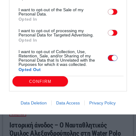
Σχετικά άρθρα
I want to opt-out of the Sale of my
Personal Data.
Opted In
I want to opt-out of processing my
Personal Data for Targeted Advertising.
Opted In
I want to opt-out of Collection, Use,
Retention, Sale, and/or Sharing of my
Personal Data that Is Unrelated with the
Purposes for which it was collected.
Opted Out
CONFIRM
Data Deletion
Data Access
Privacy Policy
Αθλητικά
Ιστορική άνοδος – Ο Ναυταθλητικός
Όμιλος Αλεξανδρούπολης στη Water Polo