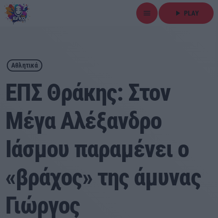
menu
play_arrow
PLAY
close
play_arrow
ΕΡΚΟ
Αθλητικά
ΕΠΣ Θράκης: Στον
Μέγα Αλέξανδρο
Αρχική
Ιάσμου παραμένει ο
Εκπομπές
Ειδήσεις
«βράχος» της άμυνας
Τοπικά Νέα
Γιώργος
Αθλητικά