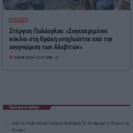
Τοπικά Νέα
Στέργιος Γιαλάογλου: «Συγκεκριμένοι
κύκλοι στη Θράκη ενοχλούνται από την
αναγνώριση των Αλεβιτών»
today
08/08/2026 12:47 ΜΜ
Πρόσφατα άρθρα
Από τον Πολιτιστικό Σύλλογο Διαλαμπή “Το Αντάμωμα” η «Γιορτή της
Πίτας» !