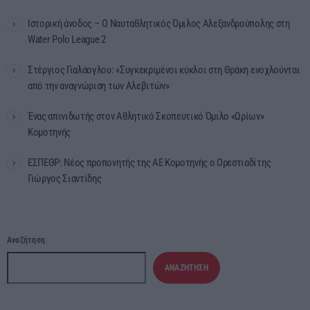
Ιστορική άνοδος – Ο Ναυταθλητικός Όμιλος Αλεξανδρούπολης στη
Water Polo League 2
Στέργιος Γιαλάογλου: «Συγκεκριμένοι κύκλοι στη Θράκη ενοχλούνται
από την αναγνώριση των Αλεβιτών»
Ένας απινιδωτής στον Αθλητικό Σκοπευτικό Όμιλο «Ωρίων»
Κομοτηνής
ΕΣΠΕΘΡ: Νέος προπονητής της ΑΕ Κομοτηνής ο Ορεστιαδίτης
Γιώργος Σιαντίδης
Αναζήτηση
ΑΝΑΖΉΤΗΣΗ