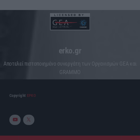
erko.gr
Aποτελεί πιστοποιημένο συνεργάτη των Οργανισμών GEA και
GRAMMO
Copyright
ΕΡΚΟ