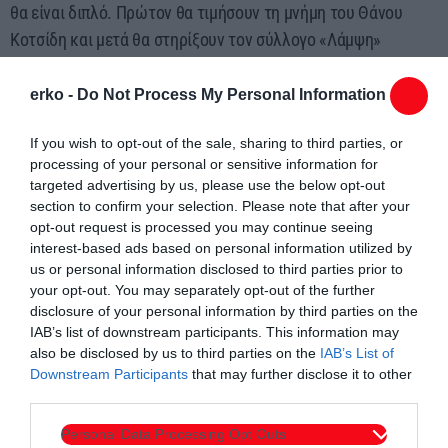
θα είναι διπλό. Πρώτον θα τιμήσουν τη μνήμη του Θάνου
Κοτσίδη και μετά θα στηρίξουν τον σύλλογο «Λάμψη»
αγοράζοντας ένας εισιτήριο.
erko -
Do Not Process My Personal Information
Τα εισιτήρια θα τα βρείτε σε διάφορα μέρη της Κομοτηνής:
Στο Βιβλιοπωλείο Βαφειάδης, στο Coupa Cafe στην πλατεία
If you wish to opt-out of the sale, sharing to third parties, or
Ειρήνης, στο φροντιστήριο Ισπανικής γλώσσας Δον Κιχώτης
processing of your personal or sensitive information for
targeted advertising by us, please use the below opt-out
Κουμπάρη Σταματίου 5-7 (πίσω από το ΚΤΕΛ), στα Γραφεία
section to confirm your selection. Please note that after your
της ΕΠΣ Θράκης καθώς και στο κυλικείο, στα γήπεδα της
opt-out request is processed you may continue seeing
ΕΠΣ πίσω από τον ραδιοφωνικό σταθμό.
interest-based ads based on personal information utilized by
us or personal information disclosed to third parties prior to
Πηγή: xronos.gr
your opt-out. You may separately opt-out of the further
disclosure of your personal information by third parties on the
IAB’s list of downstream participants. This information may
also be disclosed by us to third parties on the
IAB’s List of
Downstream Participants
that may further disclose it to other
third parties.
Personal Data Processing Opt Outs
Συντάχθηκε από:
ERKO.GR