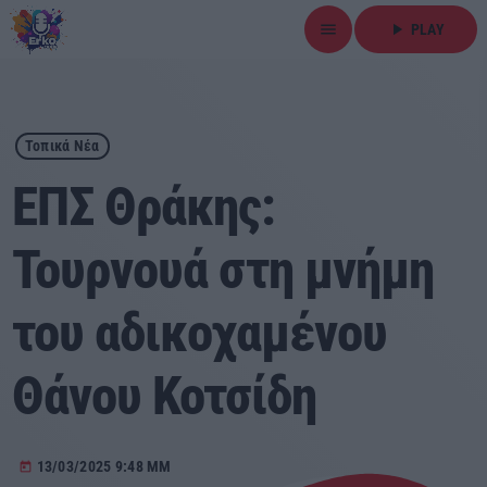
menu
play_arrow
PLAY
close
play_arrow
ΕΡΚΟ
Τοπικά Νέα
ΕΠΣ Θράκης:
Τουρνουά στη μνήμη
Αρχική
του αδικοχαμένου
Εκπομπές
Ειδήσεις
Θάνου Κοτσίδη
Τοπικά Νέα
13/03/2025 9:48 ΜΜ
today
Αθλητικά