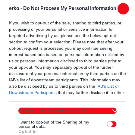
Ο Υπεύθυνος Ψηφιακής Μετάβασης, Γεώργιος Κτενάς
erko -
Do Not Process My Personal Information
Ο Υπεύθυνος Διεθνών Σχέσεων, Οζγκάν Ραΐφ.
If you wish to opt-out of the sale, sharing to third parties, or
processing of your personal or sensitive information for
Η συνάντηση έκλεισε με αμοιβαία δέσμευση για στενότερη
targeted advertising by us, please use the below opt-out
συνεργασία και διαρκή διάλογο προς όφελος της τοπικής
section to confirm your selection. Please note that after your
οικονομίας και κοινωνίας.
opt-out request is processed you may continue seeing
interest-based ads based on personal information utilized by
us or personal information disclosed to third parties prior to
your opt-out. You may separately opt-out of the further
disclosure of your personal information by third parties on the
IAB’s list of downstream participants. This information may
also be disclosed by us to third parties on the
IAB’s List of
Downstream Participants
that may further disclose it to other
Συντάχθηκε από:
ERKO.GR
third parties.
Personal Data Processing Opt Outs
email
I want to opt-out of the Sharing of my
personal data.
Opted In