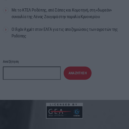
Με το ΚΤΕΛ Ροδόπης, από Σάπες και Κομοτηνή, στη «δωρεάν»
συναυλία της Λένας Ζευγαρά στην παραλία Κρυονερίου
Ο Ιλχάν Αχμέτ στον ΕΛΓΑ για τις αποζημιώσεις των αγροτών της
Ροδόπης
Αναζήτηση
ΑΝΑΖΉΤΗΣΗ