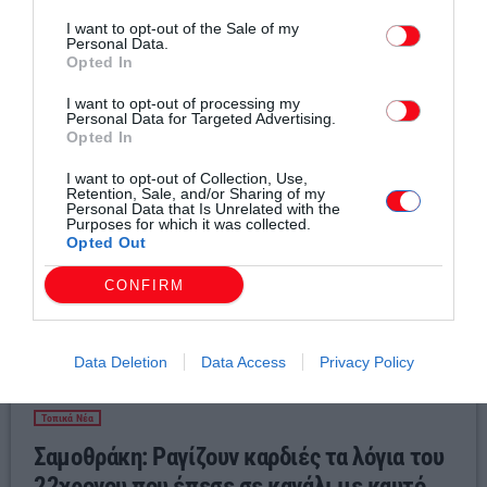
I want to opt-out of the Sale of my
Σχετικά άρθρα
Personal Data.
Opted In
I want to opt-out of processing my
Personal Data for Targeted Advertising.
Opted In
I want to opt-out of Collection, Use,
Retention, Sale, and/or Sharing of my
Personal Data that Is Unrelated with the
Purposes for which it was collected.
Opted Out
CONFIRM
Data Deletion
Data Access
Privacy Policy
Τοπικά Νέα
Σαμοθράκη: Ραγίζουν καρδιές τα λόγια του
22χρονου που έπεσε σε κανάλι με καυτό