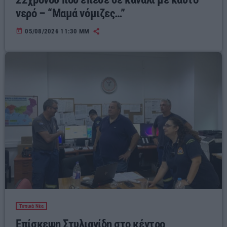
νερό – “Μαμά νόμιζες…”
today
05/08/2026 11:30 ΜΜ
Τοπικά Νέα
Επίσκεψη Στυλιανίδη στο κέντρο