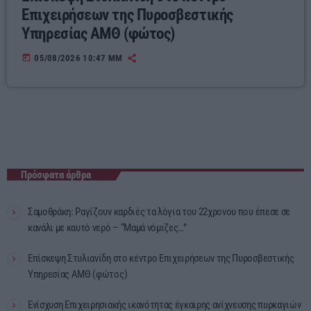
Επιχειρήσεων της Πυροσβεστικής
Υπηρεσίας ΑΜΘ (φώτος)
today
05/08/2026 10:47 ΜΜ
Πρόσφατα άρθρα
Σαμοθράκη: Ραγίζουν καρδιές τα λόγια του 22χρονου που έπεσε σε
κανάλι με καυτό νερό – “Μαμά νόμιζες…”
Επίσκεψη Στυλιανίδη στο κέντρο Επιχειρήσεων της Πυροσβεστικής
Υπηρεσίας ΑΜΘ (φώτος)
Ενίσχυση Επιχειρησιακής ικανότητας έγκαιρης ανίχνευσης πυρκαγιών