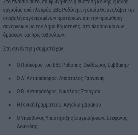
Στο πλαίσιο αυτό, συμφωνήθηκε η σύσταση κοινής ομάδας
εργασίας από πλευράς ΕΒΕ Ροδόπης, η οποία θα αναλάβει την
υποβολή συγκεκριμένων προτάσεων και την προώθηση
συνεργειών με τον Δήμο Κομοτηνής, στο πλαίσιο κοινών
δράσεων και πρωτοβουλιών.
Στη συνάντηση συμμετείχαν:
Ο Πρόεδρος του ΕΒΕ Ροδόπης, Θεόδωρος Σαββάκης
Ο Α΄ Αντιπρόεδρος, Απόστολος Ταρνανάς
Ο Β΄ Αντιπρόεδρος, Νικόλαος Στεργίου
Η Γενική Γραμματέας, Αγγελική Δράκου
Ο Υπεύθυνος Υποστήριξης Επιχειρήσεων, Στέφανος
Δουκίδης