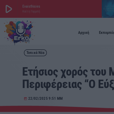
play_arrow
Evaisthisies
Καίτη Γαρμπή
play_arrow
ΕΡΚΟ
LIVE
Αρχική
Εκπομπέ
Τοπικά Νέα
Ετήσιος χορός του
Περιφέρειας “Ο Εύξ
22/02/2025 9:51 ΜΜ
today