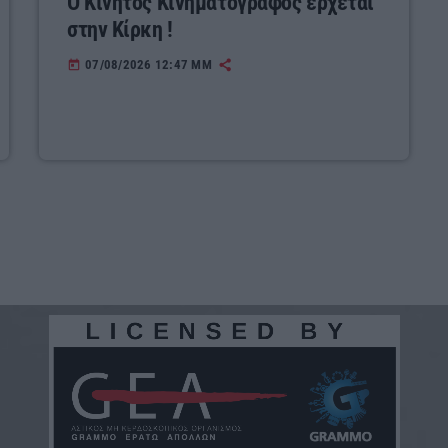
Ο Κινητός Κινηματογράφος έρχεται
στην Κίρκη !
07/08/2026 12:47 ΜΜ
today