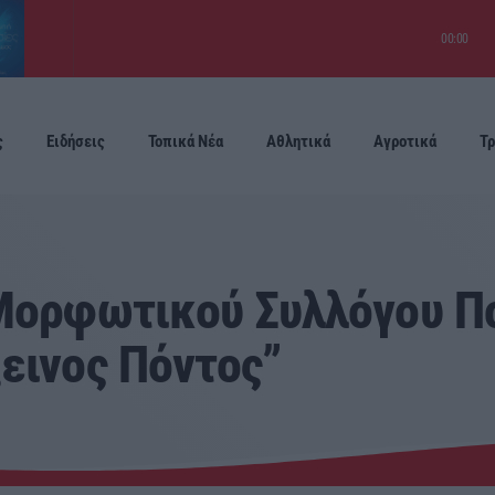
00:00
ς
Ειδήσεις
Τοπικά Νέα
Αθλητικά
Αγροτικά
Τρ
Προσεχείς
 Μορφωτικού Συλλόγου Π
εινος Πόντος”