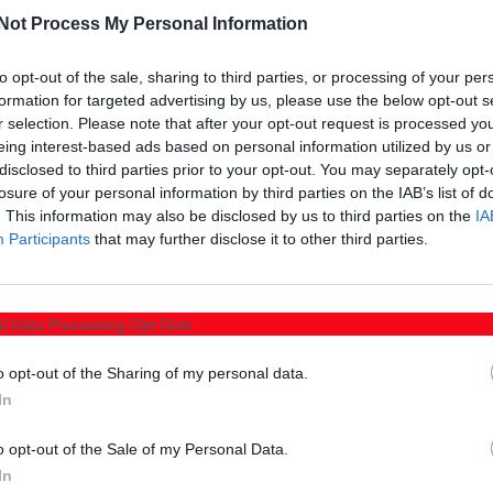
Not Process My Personal Information
to opt-out of the sale, sharing to third parties, or processing of your per
formation for targeted advertising by us, please use the below opt-out s
r selection. Please note that after your opt-out request is processed y
eing interest-based ads based on personal information utilized by us or
disclosed to third parties prior to your opt-out. You may separately opt-
losure of your personal information by third parties on the IAB’s list of
. This information may also be disclosed by us to third parties on the
IA
Participants
that may further disclose it to other third parties.
l Data Processing Opt Outs
o opt-out of the Sharing of my personal data.
In
o opt-out of the Sale of my Personal Data.
Περιφέρειας «Ο Εύξεινος Πόντος», σας προσκαλεί
In
23 Φεβρουαρίου 2025 και ώρα 13:00 το μεσημέρι, στο