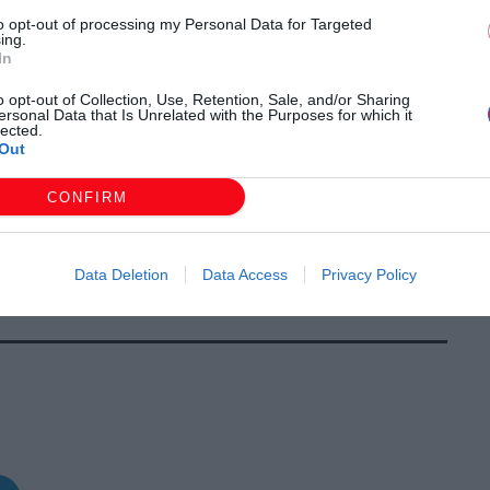
μου).
to opt-out of processing my Personal Data for Targeted
ing.
ης, ο Μπάμπης Ιωακειμίδης και ο Χάρης Κεφαλίδης στο
In
τραγούδι, ο Γιάννης Καμπάς στο αγγείο, ο Βαγγέλης
o opt-out of Collection, Use, Retention, Sale, and/or Sharing
ersonal Data that Is Unrelated with the Purposes for which it
ης και ο Ραφαήλ Ιακωβίδης στο νταούλι.
lected.
υτικές ομάδες του Σωματείου και θα τιμηθούν οι
Out
σε ιδιαίτερα!
CONFIRM
Data Deletion
Data Access
Privacy Policy