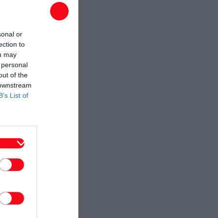
sonal or
ection to
ou may
 personal
out of the
 downstream
B’s List of