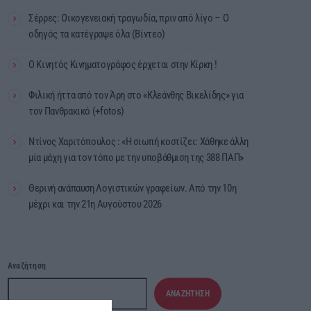
Σέρρες: Οικογενειακή τραγωδία, πριν από λίγο – Ο
οδηγός τα κατέγραψε όλα (Βίντεο)
Ο Κινητός Κινηματογράφος έρχεται στην Κίρκη !
Φιλική ήττα από τον Άρη στο «Κλεάνθης Βικελίδης» για
τον Πανθρακικό (+fotos)
Ντίνος Χαριτόπουλος : «Η σιωπή κοστίζει: Χάθηκε άλλη
μία μάχη για τον τόπο με την υποβάθμιση της 388 ΠΑΠ»
Θερινή ανάπαυση Λογιστικών γραφείων. Από την 10η
μέχρι και την 21η Αυγούστου 2026
Αναζήτηση
ΑΝΑΖΉΤΗΣΗ