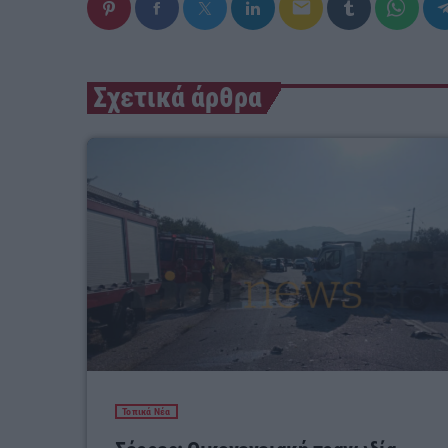
email
Σχετικά άρθρα
Τοπικά Νέα