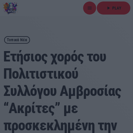
menu
play_arrow
PLAY
close
play_arrow
ΕΡΚΟ
Τοπικά Νέα
Ετήσιος χορός του
Πολιτιστικού
Αρχική
Συλλόγου Αμβροσίας
Εκπομπές
Ειδήσεις
“Ακρίτες” με
Τοπικά Νέα
προσκεκλημένη την
Αθλητικά