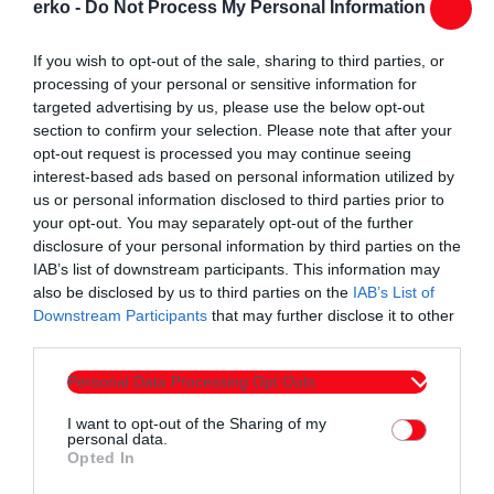
erko -
Do Not Process My Personal Information
συνέβαλλαν στον ετήσιο χορό τους.
If you wish to opt-out of the sale, sharing to third parties, or
processing of your personal or sensitive information for
targeted advertising by us, please use the below opt-out
section to confirm your selection. Please note that after your
opt-out request is processed you may continue seeing
interest-based ads based on personal information utilized by
Συντάχθηκε από:
ERKO.GR
us or personal information disclosed to third parties prior to
your opt-out. You may separately opt-out of the further
disclosure of your personal information by third parties on the
email
IAB’s list of downstream participants. This information may
also be disclosed by us to third parties on the
IAB’s List of
Downstream Participants
that may further disclose it to other
third parties.
Personal Data Processing Opt Outs
Σχετικά άρθρα
I want to opt-out of the Sharing of my
personal data.
Opted In