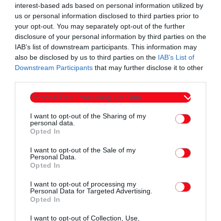
Με το -6 ο Θερμαϊκος Θέρμης πέφτει α πό τ ους 43 στους 37
interest-based ads based on personal information utilized by
βαθμούς, κάτω δηλαδη από την Αλεξανδρούπολη, από τον
us or personal information disclosed to third parties prior to
your opt-out. You may separately opt-out of the further
Απόλλωνα Παραλιμνίου αλλά και από τον Ορέστη
disclosure of your personal information by third parties on the
Ορεστιάδας. Ο τελευταίςο πααρακολουθεί στενά την
IAB’s list of downstream participants. This information may
υπόθεση αλλά κρίθηκε περιττό στη διαδικασία να
also be disclosed by us to third parties on the
IAB’s List of
Downstream Participants
that may further disclose it to other
προχωρήσει και αυτός σε καταγγελία και άμεση παρέμβαση,
third parties.
θα συνδράμει όμως πιθανά οικονομικά στις όλες νομικές
κινήσεις του παραλιμνίου και πιθανά θα κάνει πρόσθετη
Personal Data Processing Opt Outs
παρέμβαση. Καμία ενέργεια δεν φαίνεται να έκανε από την
I want to opt-out of the Sharing of my
πλευρά της η Αλεξανδρούπολη ενώ σε κάθε περίπτωση δεν
personal data.
Opted In
προέβη σε ένσταση ο Απόλλων Κρύας Βρύσης που ως ο πιο
άμεσα ενδιαφερόμενος αφού ήταν η αντίπαλος ομάδα στην
I want to opt-out of the Sale of my
Personal Data.
επίμαχη αναμέτρηση, είχε χρονικό περιθώριο 48 ωρών.
Opted In
I want to opt-out of processing my
Έτσι, η καταγγελία που ήδη έχει κατατεθεί και λάβει αριθμό
Personal Data for Targeted Advertising.
πρωτοκόλλου από την ΕΠΟ, έγινε επισήμως μόνο από το
Opted In
Παραλίμνιο, που πλήρωσε και το σχετικό παράβολο, αλλά
I want to opt-out of Collection, Use,