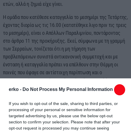
ετών, αλλά η ζημιά είχε γίνει.
Η ομάδα που κατέθεσε καταγγελία το μεσημέρι της Τετάρτης,
έχοντας διορία ως τις 16.00 (κατατέθηκε λιγο πριν τις τρεις
το μεσημέρι), είναι ο Απόλλων Παραλιμνίου, ποντάροντας
στο άρθρο 11 της προκήρυξης. Εκεί, σύμφωνα με τη γραμμή
των Σερραίων, τονίζεται ότι η μη τήρηση των
προβλεπόμενων συνιστά αντικανονική συμμετοχή και με
ένσταση ή καταγγελία πρέπει να επέλθουν στην Θέρμη οι
ποινές που έφαγε σε αντίστοιχη περίπτωση και ο
Πανθρακικούς με τη Νέα Αμισό μετά από καταγγελία του
Νέστου Χρυσούπολης και του Απόλλωνα Καλαμαριάς.
erko -
Do Not Process My Personal Information
Δηλαδή ο Θερμαϊκος πρεπει να χάσει το επίμαχο ματς στα
χαρτιά με 3-0, και να έχει επιπλέον αφαίρεση 3 βαθμών στον
If you wish to opt-out of the sale, sharing to third parties, or
processing of your personal or sensitive information for
βαθμολογικό πίνακα του τρέχοντος πρωταθλήματος και
targeted advertising by us, please use the below opt-out
ποινή ως 2.000 ευρώ.
section to confirm your selection. Please note that after your
opt-out request is processed you may continue seeing