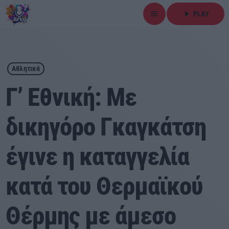
menu
play_arrow
PLAY
close
play_arrow
ΕΡΚΟ
Αθλητικά
Γ’ Εθνική: Με
δικηγόρο Γκαγκάτση
Αρχική
έγινε η καταγγελία
Εκπομπές
Ειδήσεις
κατά του Θερμαϊκού
Τοπικά Νέα
Θέρμης με άμεσο
Αθλητικά