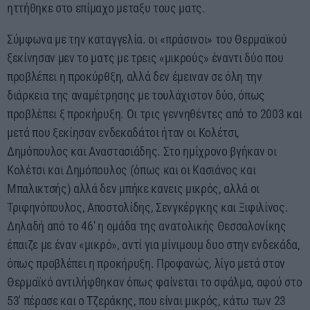
ηττήθηκε στο επίμαχο μεταξυ τους ματς.
Σύμφωνα με την καταγγελία. οι «πράσινοι» του Θερμαϊκού
ξεκίνησαν μεν το ματς με τρεις «μικρούς» έναντι δύο που
προβλέπει η προκύρθξη, αλλά δεν έμειναν σε όλη την
διάρκεια της αναμέτρησης με τουλάχιστον δύο, όπως
προβλέπει ξ προκήρυξη. Οι τρις γεννηθέντες από το 2003 και
μετά που ξεκίησαν ενδεκαδάτοι ήταν οι Κολέτσι,
Δημόπουλος και Αναστασιάδης. Στο ημίχρονο βγήκαν οι
Κολέτσι και Δημόπουλος (όπως και οι Κασιάνος και
Μπαλικτσής) αλλά δεν μπήκε κανεις μικρός, αλλά οι
Τριφηνόπουλος, Αποστολίδης, Σενγκέργκης και Ξιφιλίνος.
Δηλαδή από το 46′ η ομάδα της ανατολικής Θεσσαλονίκης
έπαιζε με έναν «μικρό», αντί για μίνιμουμ δυο στην ενδεκάδα,
όπως προβλέπει η προκήρυξη. Προφανώς, λίγο μετά στον
Θερμαϊκό αντιλήφθηκαν όπως φαίνεται το σφάλμα, αφού στο
53′ πέρασε και ο Τζεράκης, που είναι μικρός, κάτω των 23