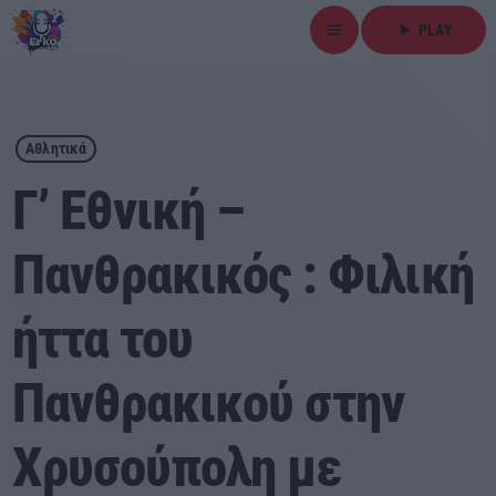
menu
play_arrow
PLAY
close
play_arrow
ΕΡΚΟ
Αθλητικά
Γ’ Εθνική –
Πανθρακικός : Φιλική
Αρχική
ήττα του
Εκπομπές
Ειδήσεις
Πανθρακικού στην
Τοπικά Νέα
Χρυσούπολη με
Αθλητικά