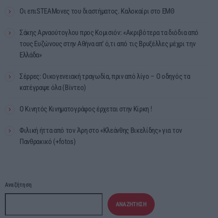
Οι επιSTEAMονες του διαστήματος. Καλοκαίρι στο ΕΜΘ
Σάκης Αρναούτογλου προς Κομισιόν: «Ακριβότερα τα διόδια από
τους Ευζώνους στην Αθήνα απ’ ό,τι από τις Βρυξέλλες μέχρι την
Ελλάδα»
Σέρρες: Οικογενειακή τραγωδία, πριν από λίγο – Ο οδηγός τα
κατέγραψε όλα (Βίντεο)
Ο Κινητός Κινηματογράφος έρχεται στην Κίρκη !
Φιλική ήττα από τον Άρη στο «Κλεάνθης Βικελίδης» για τον
Πανθρακικό (+fotos)
Αναζήτηση
ΑΝΑΖΉΤΗΣΗ