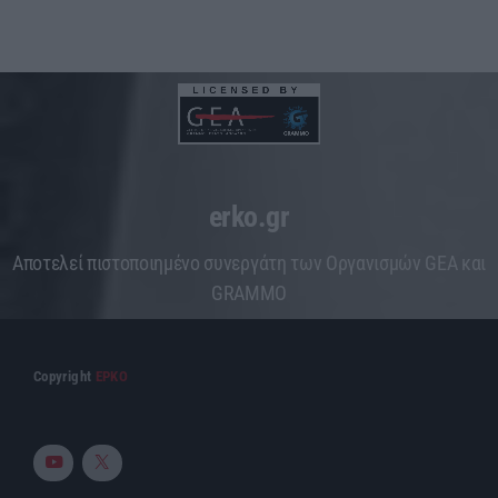
erko.gr
Aποτελεί πιστοποιημένο συνεργάτη των Οργανισμών GEA και
GRAMMO
Copyright
ΕΡΚΟ