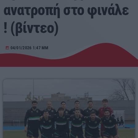
ανατροπή στο φινάλε
Αγροτικά
! (βίντεο)
Τραγούδια της Θράκης
Επικοινωνία
04/01/2026 1:47 ΜΜ
today
Προσεχείς
ΕΡΚΟ
00:00 - 05:00
ERKO
05:00 - 06:00
ERKO