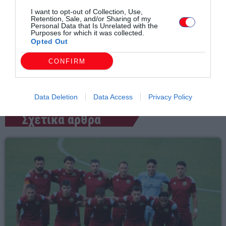
I want to opt-out of Collection, Use,
Retention, Sale, and/or Sharing of my
Personal Data that Is Unrelated with the
Συντάχθηκε από:
ERKO
Purposes for which it was collected.
Opted Out
CONFIRM
email
Data Deletion
Data Access
Privacy Policy
Σχετικά άρθρα