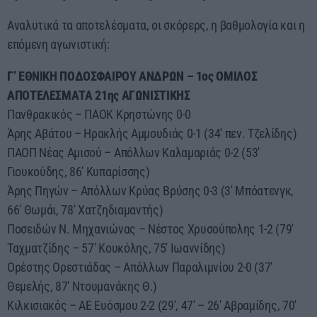
Αναλυτικά τα αποτελέσματα, οι σκόρερς, η βαθμολογία και η
επόμενη αγωνιστική:
Γ’ ΕΘΝΙΚΗ ΠΟΔΟΣΦΑΙΡΟΥ ΑΝΔΡΩΝ – 1ος ΟΜΙΛΟΣ
ΑΠΟΤΕΛΕΣΜΑΤΑ 21ης ΑΓΩΝΙΣΤΙΚΗΣ
Πανθρακικός – ΠΑΟΚ Κρηστώνης 0-0
Άρης Αβάτου – Ηρακλής Αμμουδιάς 0-1 (34′ πεν. Τζελίδης)
ΠΑΟΠ Νέας Αμισού – Απόλλων Καλαμαριάς 0-2 (53′
Γιουκούδης, 86′ Κυπαρίσσης)
Άρης Πηγών – Απόλλων Κρύας Βρύσης 0-3 (3′ Μπόατενγκ,
66′ Θωμάι, 78′ Χατζηδιαμαντής)
Ποσειδών Ν. Μηχανιώνας – Νέστος Χρυσούπολης 1-2 (79′
Ταχματζίδης – 57′ Κουκόλης, 75′ Ιωαννίδης)
Ορέστης Ορεστιάδας – Απόλλων Παραλιμνίου 2-0 (37′
Θεμελής, 87′ Ντουμανάκης Θ.)
Κιλκισιακός – ΑΕ Ευόσμου 2-2 (29′, 47′ – 26′ Αβραμίδης, 70′