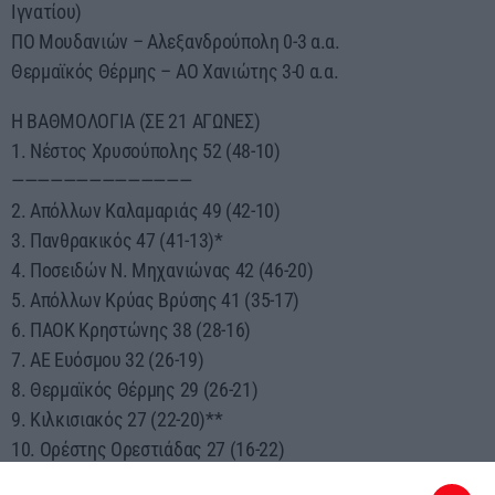
Ιγνατίου)
ΠΟ Μουδανιών – Αλεξανδρούπολη 0-3 α.α.
Θερμαϊκός Θέρμης – ΑΟ Χανιώτης 3-0 α.α.
Η ΒΑΘΜΟΛΟΓΙΑ (ΣΕ 21 ΑΓΩΝΕΣ)
1. Νέστος Χρυσούπολης 52 (48-10)
——————————————
2. Απόλλων Καλαμαριάς 49 (42-10)
3. Πανθρακικός 47 (41-13)*
4. Ποσειδών Ν. Μηχανιώνας 42 (46-20)
5. Απόλλων Κρύας Βρύσης 41 (35-17)
6. ΠΑΟΚ Κρηστώνης 38 (28-16)
7. ΑΕ Ευόσμου 32 (26-19)
8. Θερμαϊκός Θέρμης 29 (26-21)
9. Κιλκισιακός 27 (22-20)**
10. Ορέστης Ορεστιάδας 27 (16-22)
11. Ηρακλής Αμμουδιάς 23 (22-26)