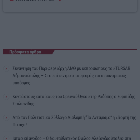
Πρόσφατα άρθρα
Συνάντηση του Περιφερειάρχη ΑΜΘ με εκπροσώπους του TÜRSAB
Αδριανούπολης – Στο επίκεντρο ο τουρισμός και οι συνοριακές
υποδομές
Κοντά στους κατοίκους του Ορεινού Όγκου της Ροδόπης ο Ευριπίδης
Στυλιανίδης
Από τον Πολιτιστικό Σύλλογο Διαλαμπή “Το Αντάμωμα” η «Γιορτή της
Πίτας» !
Ιστορική άνοδος – Ο Ναυταθλητικός Όμιλος Αλεξανδρούπολης στη