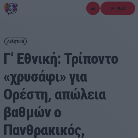
menu
play_arrow
PLAY
close
play_arrow
ΕΡΚΟ
Αθλητικά
Γ’ Εθνική: Τρίποντο
«χρυσάφι» για
Αρχική
Ορέστη, απώλεια
Εκπομπές
Ειδήσεις
βαθμών ο
Τοπικά Νέα
Πανθρακικός,
Αθλητικά