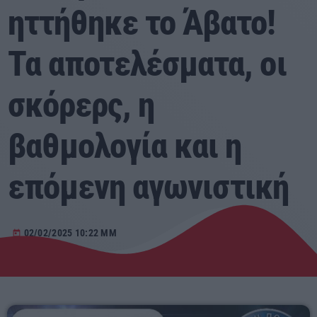
ηττήθηκε το Άβατο!
Αγροτικά
Τα αποτελέσματα, οι
Τραγούδια της Θράκης
σκόρερς, η
Επικοινωνία
βαθμολογία και η
Προσεχείς
επόμενη αγωνιστική
ΕΡΚΟ
15:00 - 23:40
02/02/2025 10:22 ΜΜ
today
ΕΡΚΟ
Mixed by Giorgos
23:40 - 23:55
ΕΡΚΟ