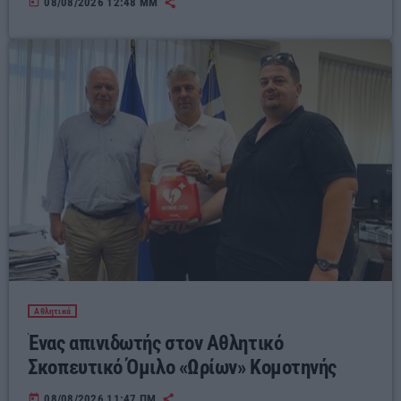
today
08/08/2026 12:48 ΜΜ
Αθλητικά
Ένας απινιδωτής στον Αθλητικό
Σκοπευτικό Όμιλο «Ωρίων» Κομοτηνής
today
08/08/2026 11:47 ΠΜ