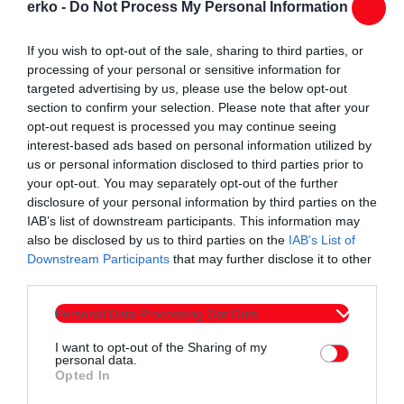
erko -
Do Not Process My Personal Information
——————————————
12.Αλεξανδρούπολη FC 21 (23-25)
If you wish to opt-out of the sale, sharing to third parties, or
13. Άρης Αβάτου 21 (22-30)
processing of your personal or sensitive information for
14. Απόλλων Παραλιμνίου 20 (16-26)
targeted advertising by us, please use the below opt-out
15. ΠΑΟΠ Νέας Αμισού 14 (18-42)* **
section to confirm your selection. Please note that after your
opt-out request is processed you may continue seeing
16. Άρης Πηγών 12 (8-43)
interest-based ads based on personal information utilized by
17. ΑΟ Χανιώτης ΑΠΟΧΩΡΗΣΕ
us or personal information disclosed to third parties prior to
18. ΠΟ Μουδανιών ΑΠΟΧΩΡΗΣΕ
your opt-out. You may separately opt-out of the further
disclosure of your personal information by third parties on the
*
Από τον Πανθρακικό αφαιρέθηκαν 6 βαθμοί
IAB’s list of downstream participants. This information may
**
Οι ομάδες με έναν αγώνα λιγότερο
also be disclosed by us to third parties on the
IAB’s List of
Downstream Participants
that may further disclose it to other
ΕΠΟΜΕΝΗ ΑΓΩΝΙΣΤΙΚΗ (23η, 8/2)
third parties.
Άρης Αβάτου – Πανθρακικός
Personal Data Processing Opt Outs
Ηρακλής Αμμουδιάς – ΠΑΟΠ Νέας Αμισού
Αλεξανδρούπολη FC – Άρης Πηγών
I want to opt-out of the Sharing of my
personal data.
Απόλλων Καλαμαριάς – Ποσειδών Ν. Μηχανιώνας
Opted In
Απόλλων Κρύας Βρύσης – Ορέστης Ορεστιάδας