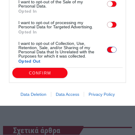
I want to opt-out of the Sale of my
Νέστος Χρυσούπολης – Θερμαϊκός Θέρμης
Personal Data.
Opted In
Απόλλων Παραλιμνίου – Κιλκισιακός
ΠΑΟΚ Κρηστώνης – ΠΟ Μουδανιών 3-0 α.α.
I want to opt-out of processing my
Personal Data for Targeted Advertising.
ΑΟ Χανιώτης – ΑΕ Ευόσμου 0-3 α.α.
Opted In
I want to opt-out of Collection, Use,
Retention, Sale, and/or Sharing of my
Personal Data that Is Unrelated with the
Purposes for which it was collected.
Opted Out
CONFIRM
Συντάχθηκε από:
ERKO
Data Deletion
Data Access
Privacy Policy
email
Σχετικά άρθρα